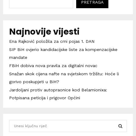
PRETRAGA
Najnovije vijesti
Ena Rajković položila za crni pojas 1. DAN
SIP BiH ovjerio kandidacijske liste za kompenzacijske
mandate
FBiH dobiva nova pravila za digitalni novac
Snažan skok cijena nafte na svjetskom tržištu: Hoće li
gorivo poskupjeti u BiH?
Jardoljani protiv autopraonice kod Belamionixa:
Potpisana peticija i prigovor Općini
S
e
a