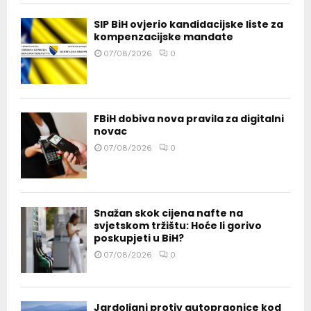
SIP BiH ovjerio kandidacijske liste za
kompenzacijske mandate
07/08/2026
0
FBiH dobiva nova pravila za digitalni
novac
07/08/2026
0
Snažan skok cijena nafte na
svjetskom tržištu: Hoće li gorivo
poskupjeti u BiH?
07/08/2026
0
Jardoljani protiv autopraonice kod