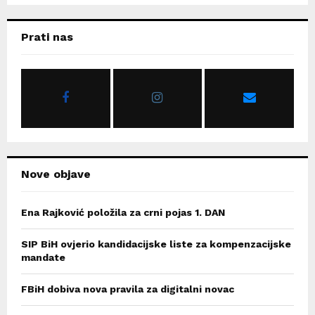
S
r
c
E
Prati nas
h
f
A
o
r
R
:
C
H
Nove objave
Ena Rajković položila za crni pojas 1. DAN
SIP BiH ovjerio kandidacijske liste za kompenzacijske
mandate
FBiH dobiva nova pravila za digitalni novac