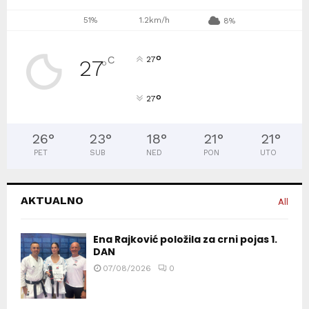
51%
1.2km/h
8%
°
C
27
27
°
°
27
26
°
23
°
18
°
21
°
21
°
PET
SUB
NED
PON
UTO
AKTUALNO
All
Ena Rajković položila za crni pojas 1.
DAN
07/08/2026
0