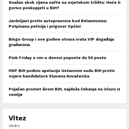
Snažan skok cijena nafte na svjetskom tržištu: Hoće li
gorivo poskupjeti u BiH?
Jardoljani protiv autopraonice kod Belamionixa:
Potpisana peticija i prigovor Općini
Bingo Group i ove godine otvara vrata VIP događaja
građanima
Pink Friday u cm-u donosi popuste do 50 posto
HSP BiH podnio apelaciju Ustavnom sudu BiH protiv
ovjere kandidature Slavena Kovačevića
Pojačan promet širom BiH, najduža čekanja na izlazu iz
zemlje
Vitez
Vedro