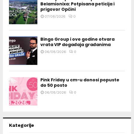
Belamionixa: Potpisana peticija i
prigovor Općini
07/08/2026
0
Bingo Group i ove godine otvara
vrata VIP događaja građanima
06/08/2026
0
Pink Friday u cm-u donosi popuste
do 50 posto
06/08/2026
0
Kategorije