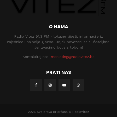
O NAMA
Radio Vitez 91,3 FM - lokalne vijesti, informacije iz
zajednice i najbolja glazba. Uvijek povezani sa slušateljima.
Jer zvučimo bolje s tobom!
Kontaktiraj nas:
marketing@radiovitez.ba
PRATI NAS
2026 Sva prava pridržana © RadioVitez