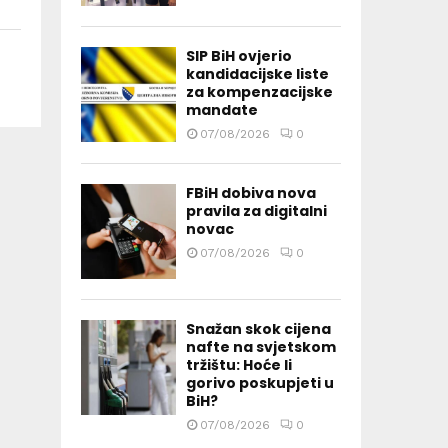
SIP BiH ovjerio
kandidacijske liste
za kompenzacijske
mandate
07/08/2026
0
FBiH dobiva nova
pravila za digitalni
novac
07/08/2026
0
Snažan skok cijena
nafte na svjetskom
tržištu: Hoće li
gorivo poskupjeti u
BiH?
07/08/2026
0