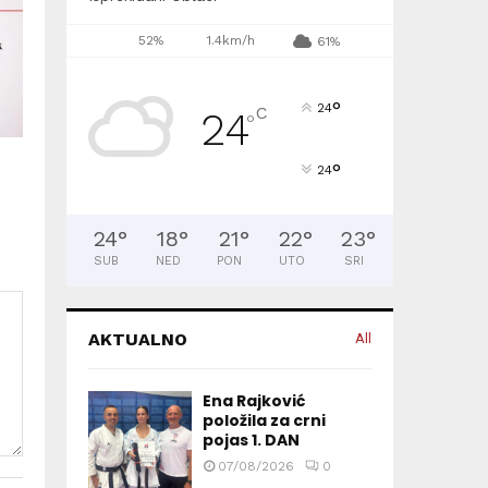
52%
1.4km/h
61%
°
24
C
24
°
°
24
24
°
18
°
21
°
22
°
23
°
SUB
NED
PON
UTO
SRI
AKTUALNO
All
Ena Rajković
položila za crni
pojas 1. DAN
07/08/2026
0