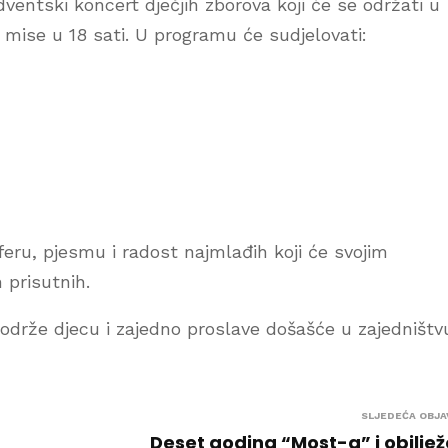
ventski koncert dječjih zborova koji će se održati u
 mise u 18 sati. U programu će sudjelovati:
ru, pjesmu i radost najmlađih koji će svojim
 prisutnih.
održe djecu i zajedno proslave došašće u zajedništvu
SLJEDEĆA OBJA
Deset godina “Most-a” i obilje