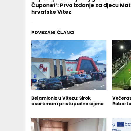
Čuponet’: Prvo izdanje za djecu Mat
hrvatske Vitez
POVEZANI ČLANCI
Belamionix u Vitezu: Širok
Večeras
asortiman i pristupačne cijene
Roberto