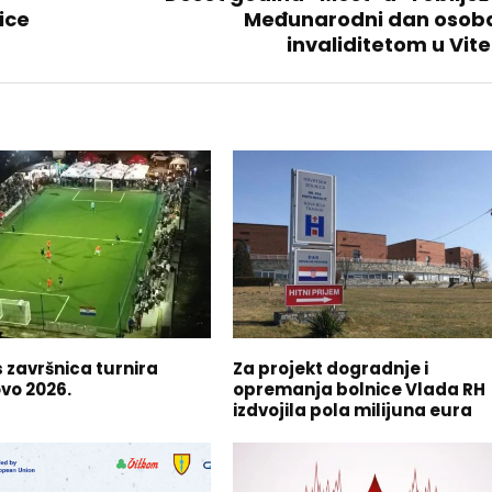
ice
Međunarodni dan osoba
invaliditetom u Vit
 završnica turnira
Za projekt dogradnje i
vo 2026.
opremanja bolnice Vlada RH
izdvojila pola milijuna eura