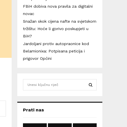
FBiH dobiva nova pravila za digitalni
novac
Snažan skok cijena nafte na svjetskom
tržištu: Hoće li gorivo poskupjeti u
BiH?
Jardoljani protiv autopraonice kod
Belamionixa: Potpisana peticija i
prigovor Općini
S
e
a
S
r
c
E
Prati nas
h
f
A
o