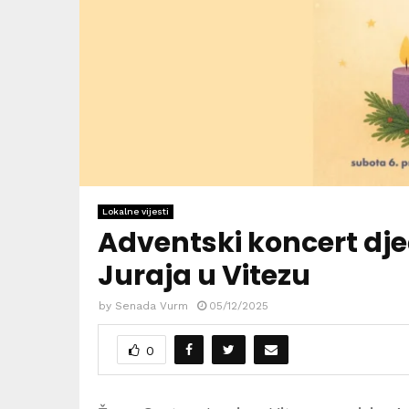
Lokalne vijesti
Adventski koncert dje
Juraja u Vitezu
by
Senada Vurm
05/12/2025
0