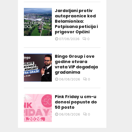
Jardoljani protiv
autopraonice kod
Belamionixa:
Potpisana peticija i
prigovor Općini
07/08/2026
0
Bingo Group i ove
godine otvara
vrata VIP događaja
građanima
06/08/2026
0
Pink Friday u cm-u
donosi popuste do
50 posto
06/08/2026
0