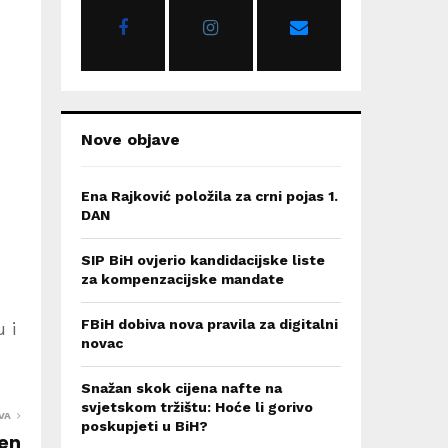
r
R
:
C
H
Nove objave
Ena Rajković položila za crni pojas 1.
DAN
SIP BiH ovjerio kandidacijske liste
za kompenzacijske mandate
FBiH dobiva nova pravila za digitalni
 i
novac
Snažan skok cijena nafte na
svjetskom tržištu: Hoće li gorivo
VA
poskupjeti u BiH?
žen