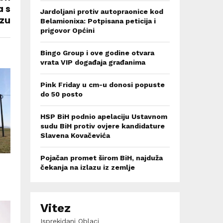
 s
Jardoljani protiv autopraonice kod
ezu
Belamionixa: Potpisana peticija i
prigovor Općini
Bingo Group i ove godine otvara
vrata VIP događaja građanima
Pink Friday u cm-u donosi popuste
do 50 posto
HSP BiH podnio apelaciju Ustavnom
sudu BiH protiv ovjere kandidature
Slavena Kovačevića
Pojačan promet širom BiH, najduža
čekanja na izlazu iz zemlje
Vitez
Isprekidani Oblaci