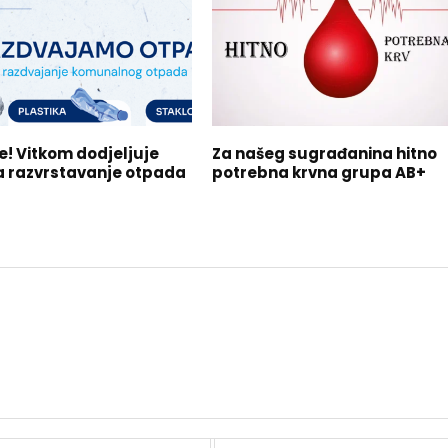
se! Vitkom dodjeljuje
Za našeg sugrađanina hitno
a razvrstavanje otpada
potrebna krvna grupa AB+