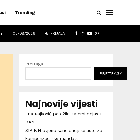
asi
Trending
FACEBOOK
INSTAGRAM
YOUTUBE
WHATSAPP
EZ
08/08/2026
PRIJAVA
Pretraga
PRETRAGA
Najnovije vijesti
Ena Rajković položila za crni pojas 1.
DAN
SIP BiH ovjerio kandidacijske liste za
kompenzacijske mandate