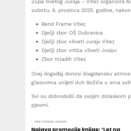
Župa Svetog Juraja – Vitez organizira Ad
subotu, 6. prosinca 2025. godine, nakon
Bend Frame Vitez
Dječji zbor OŠ Dubravica
Dječji zbor »Sveti Juraj« Vitez
Dječji zbor vrtića »Sveti Josip«
Zbor mladih Vitez
Ovaj događaj donosi blagdansku atmosfe
glasovima unijeti duh Božića u srca svih
Svi su dobrodošli da svojim dolaskom p
pjesmi.
PRETHODNA OBJAVA
Najava promocije knjige: ‘Let na