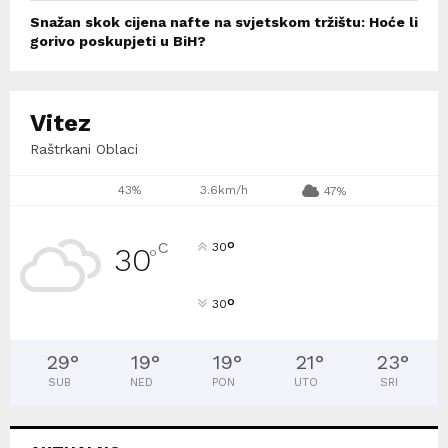
Snažan skok cijena nafte na svjetskom tržištu: Hoće li
gorivo poskupjeti u BiH?
Vitez
Raštrkani Oblaci
43%
3.6km/h
47%
°
C
30
30
°
°
30
29
°
19
°
19
°
21
°
23
°
SUB
NED
PON
UTO
SRI