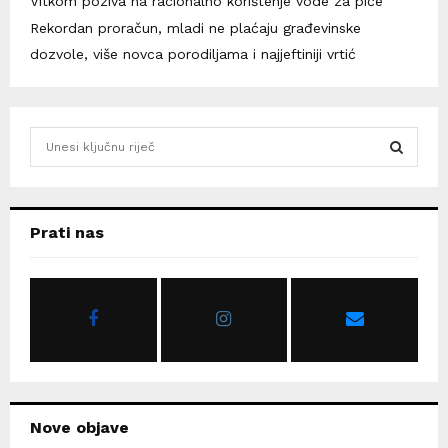
Vitkom poziva na racionalno korištenje vode za piće
Rekordan proračun, mladi ne plaćaju građevinske
dozvole, više novca porodiljama i najjeftiniji vrtić
S
e
a
S
r
c
E
Prati nas
h
f
A
o
r
R
:
C
H
Nove objave