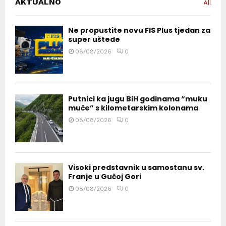
AKTUALNO
All
Ne propustite novu FIS Plus tjedan za
super uštede
08/08/2026
0
Putnici ka jugu BiH godinama “muku
muče” s kilometarskim kolonama
08/08/2026
0
Visoki predstavnik u samostanu sv.
Franje u Gučoj Gori
08/08/2026
0