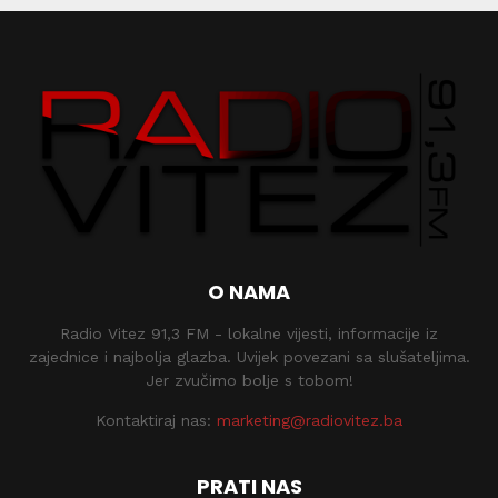
O NAMA
Radio Vitez 91,3 FM - lokalne vijesti, informacije iz
zajednice i najbolja glazba. Uvijek povezani sa slušateljima.
Jer zvučimo bolje s tobom!
Kontaktiraj nas:
marketing@radiovitez.ba
PRATI NAS