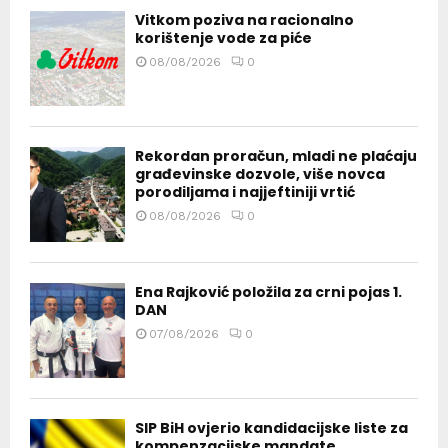
Vitkom poziva na racionalno
korištenje vode za piće
08/08/2026
0
Rekordan proračun, mladi ne plaćaju
građevinske dozvole, više novca
porodiljama i najjeftiniji vrtić
08/08/2026
0
Ena Rajković položila za crni pojas 1.
DAN
07/08/2026
0
SIP BiH ovjerio kandidacijske liste za
kompenzacijske mandate