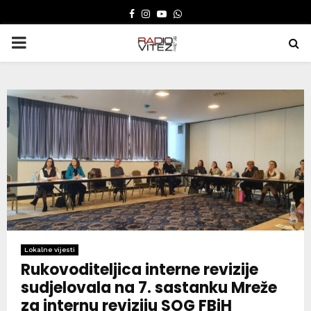
FACEBOOK
INSTAGRAM
YOUTUBE
WHATSAPP
PRIMARY
MENU
Lokalne vijesti
Rukovoditeljica interne revizije
sudjelovala na 7. sastanku Mreže
za internu reviziju SOG FBiH