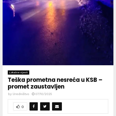
Lokalne vijesti
Teška prometna nesreća u KSB –
promet zaustavljen
by
Uredništvo
07/10/2025
0