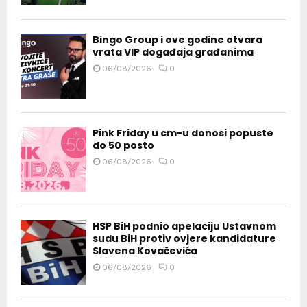
Bingo Group i ove godine otvara
vrata VIP događaja građanima
06/08/2026
0
Pink Friday u cm-u donosi popuste
do 50 posto
06/08/2026
0
HSP BiH podnio apelaciju Ustavnom
sudu BiH protiv ovjere kandidature
Slavena Kovačevića
06/08/2026
0