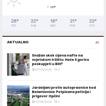
°
26
28
°
22
°
18
°
21
°
22
°
PET
SUB
NED
PON
UTO
AKTUALNO
All
Snažan skok cijena nafte na
svjetskom tržištu: Hoće li gorivo
poskupjeti u BiH?
07/08/2026
0
Jardoljani protiv autopraonice kod
Belamionixa: Potpisana peticija i
prigovor Općini
07/08/2026
0