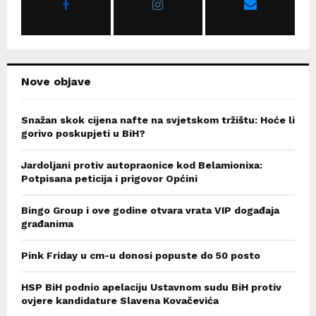
:
C
H
Nove objave
Snažan skok cijena nafte na svjetskom tržištu: Hoće li
gorivo poskupjeti u BiH?
Jardoljani protiv autopraonice kod Belamionixa:
Potpisana peticija i prigovor Općini
Bingo Group i ove godine otvara vrata VIP događaja
građanima
Pink Friday u cm-u donosi popuste do 50 posto
HSP BiH podnio apelaciju Ustavnom sudu BiH protiv
ovjere kandidature Slavena Kovačevića