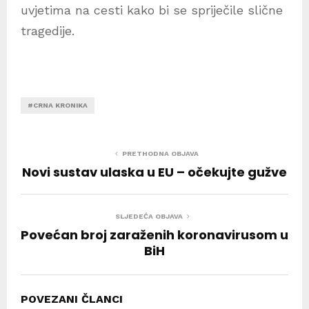
uvjetima na cesti kako bi se spriječile slične
tragedije.
#CRNA KRONIKA
PRETHODNA OBJAVA
Novi sustav ulaska u EU – očekujte gužve
SLJEDEĆA OBJAVA
Povećan broj zaraženih koronavirusom u
BiH
POVEZANI ČLANCI