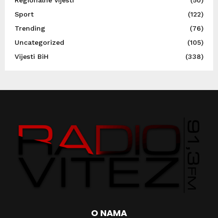
Sport
(122)
Trending
(76)
Uncategorized
(105)
Vijesti BiH
(338)
O NAMA