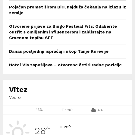
Pojačan promet širom BiH, najduža čekanja na izlazu iz
zemlje
Otvorene prijave za Bingo Festival Fits: Odaberite
outfit s omiljenim influencerom i zablistajte na
Crvenom tepihu SFF
Danas posljednji ispraćaj i ukop Tanje Kurevije
Hotel Via zapošljava – otvorene četiri radne pozicije
Vitez
Vedro
43%
1.1km/h
4%
°
C
26
26
°