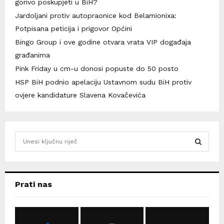
gorivo poskupjeti u BiH?
Jardoljani protiv autopraonice kod Belamionixa:
Potpisana peticija i prigovor Općini
Bingo Group i ove godine otvara vrata VIP događaja
građanima
Pink Friday u cm-u donosi popuste do 50 posto
HSP BiH podnio apelaciju Ustavnom sudu BiH protiv
ovjere kandidature Slavena Kovačevića
S
e
a
S
r
c
E
Prati nas
h
f
A
o
r
R