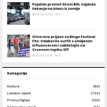
Pojačan promet širom BiH, najduža
čekanja na izlazu iz zemlje
06/08/2026
0
Otvorene prijave za Bingo Festival
Fits: Odaberite outfit s omiljenim
influencerom i zablistajte na
Crvenom tepihu SFF
05/08/2026
0
Kategorije
Kultura
(60)
Lokalne vijesti
(734)
Promo/Oglasi
(100)
Regionalne vijesti
(50)