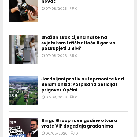
novac
07/08/2026
0
Snažan skok cijena nafte na
svjetskom tržištu: Hoće li gorivo
poskupjeti u BiH?
07/08/2026
0
Jardoljani protiv autopraonice kod
Belamionixa: Potpisana peticija i
prigovor Općini
07/08/2026
0
Bingo Group i ove godine otvara
vrata VIP događaja građanima
06/08/2026
0