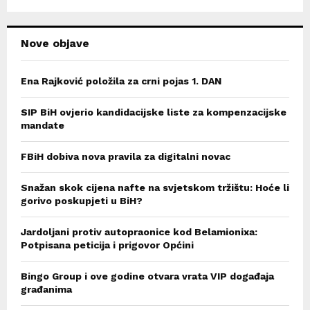
H
Nove objave
Ena Rajković položila za crni pojas 1. DAN
SIP BiH ovjerio kandidacijske liste za kompenzacijske
mandate
FBiH dobiva nova pravila za digitalni novac
Snažan skok cijena nafte na svjetskom tržištu: Hoće li
gorivo poskupjeti u BiH?
Jardoljani protiv autopraonice kod Belamionixa:
Potpisana peticija i prigovor Općini
Bingo Group i ove godine otvara vrata VIP događaja
građanima