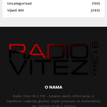
Uncategorized
(105)
Vijesti BiH
(340)
O NAMA
Radio Vitez 91,3 FM - lokalne vijesti, informacije iz
zajednice i najbolja glazba. Uvijek povezani sa slušateljima.
Jer zvučimo bolje s tobom!