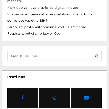
mandate
FBiH dobiva nova pravila za digitalni novac
Snažan skok cijena nafte na svjetskom tržištu: Hoće li
gorivo poskupjeti u BiH?
Jardoljani protiv autopraonice kod Belamionixa:
Potpisana peticija i prigovor Općini
S
e
a
S
r
c
E
Prati nas
h
f
A
o
r
R
:
C