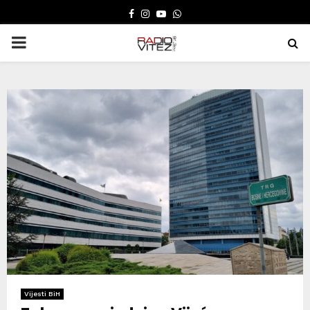
FACEBOOK
INSTAGRAM
YOUTUBE
WHATSAPP
PRIMARY
MENU
Vijesti BiH