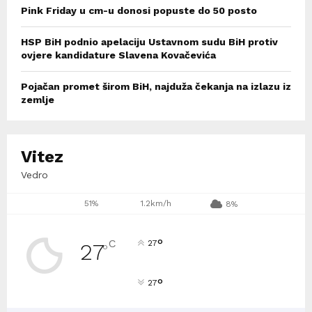
Pink Friday u cm-u donosi popuste do 50 posto
HSP BiH podnio apelaciju Ustavnom sudu BiH protiv
ovjere kandidature Slavena Kovačevića
Pojačan promet širom BiH, najduža čekanja na izlazu iz
zemlje
Vitez
Vedro
51%
1.2km/h
8%
°
C
27
27
°
°
27