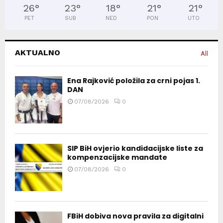
26
°
23
°
18
°
21
°
21
°
PET
SUB
NED
PON
UTO
AKTUALNO
All
Ena Rajković položila za crni pojas 1.
DAN
07/08/2026
0
SIP BiH ovjerio kandidacijske liste za
kompenzacijske mandate
07/08/2026
0
FBiH dobiva nova pravila za digitalni