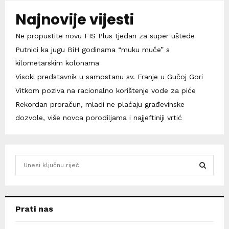
Najnovije vijesti
Ne propustite novu FIS Plus tjedan za super uštede
Putnici ka jugu BiH godinama “muku muče” s
kilometarskim kolonama
Visoki predstavnik u samostanu sv. Franje u Gučoj Gori
Vitkom poziva na racionalno korištenje vode za piće
Rekordan proračun, mladi ne plaćaju građevinske
dozvole, više novca porodiljama i najjeftiniji vrtić
S
e
a
S
r
c
E
Prati nas
h
f
A