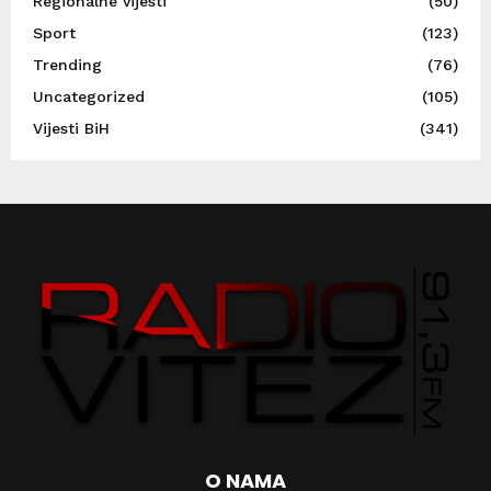
Regionalne vijesti
(50)
Sport
(123)
Trending
(76)
Uncategorized
(105)
Vijesti BiH
(341)
O NAMA