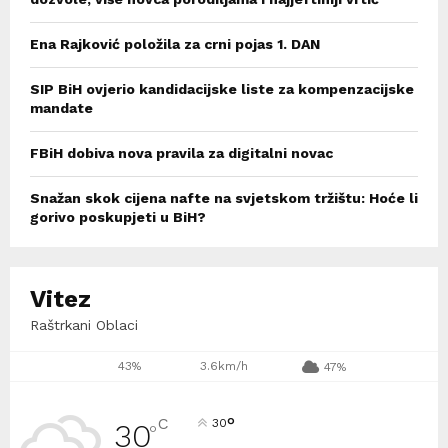
Ena Rajković položila za crni pojas 1. DAN
SIP BiH ovjerio kandidacijske liste za kompenzacijske
mandate
FBiH dobiva nova pravila za digitalni novac
Snažan skok cijena nafte na svjetskom tržištu: Hoće li
gorivo poskupjeti u BiH?
Vitez
Raštrkani Oblaci
43%
3.6km/h
47%
°
C
30
30
°