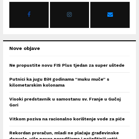
o
r
R
:
C
H
Nove objave
Ne propustite novu FIS Plus tjedan za super uštede
Putnici ka jugu BiH godinama “muku muče” s
kilometarskim kolonama
Visoki predstavnik u samostanu sv. Franje u Gučoj
Gori
Vitkom poziva na racionalno korištenje vode za piće
Rekordan proračun, mladi ne plaćaju građevinske
dozvole, više novca porodiljama i najjeftiniji vrtić