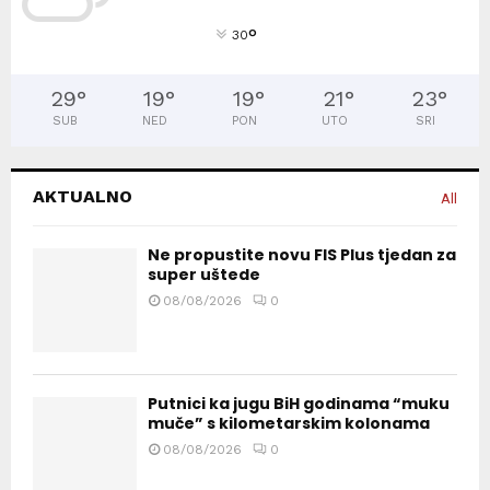
°
30
29
°
19
°
19
°
21
°
23
°
SUB
NED
PON
UTO
SRI
AKTUALNO
All
Ne propustite novu FIS Plus tjedan za
super uštede
08/08/2026
0
Putnici ka jugu BiH godinama “muku
muče” s kilometarskim kolonama
08/08/2026
0