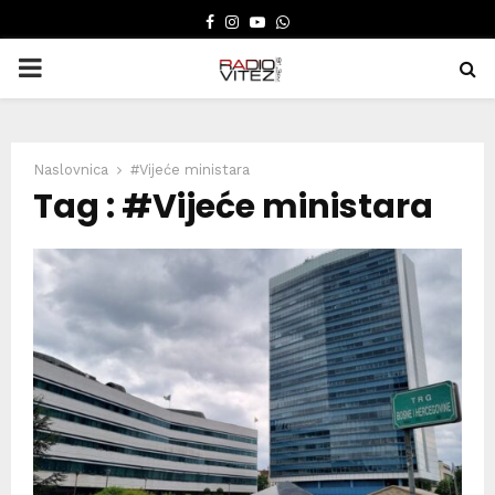
FACEBOOK
INSTAGRAM
YOUTUBE
WHATSAPP
PRIMARY
MENU
Naslovnica
#Vijeće ministara
Tag : #Vijeće ministara