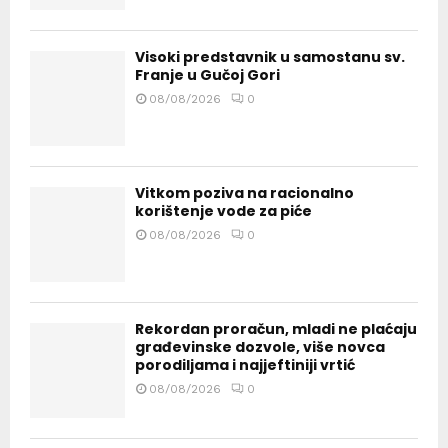
Visoki predstavnik u samostanu sv.
Franje u Gučoj Gori
08/08/2026
0
Vitkom poziva na racionalno
korištenje vode za piće
08/08/2026
0
Rekordan proračun, mladi ne plaćaju
građevinske dozvole, više novca
porodiljama i najjeftiniji vrtić
08/08/2026
0