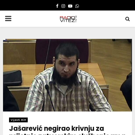
FACEBOOK
INSTAGRAM
YOUTUBE
WHATSAPP
PRIMARY
MENU
Vijesti BiH
Jašarević negirao krivnju za