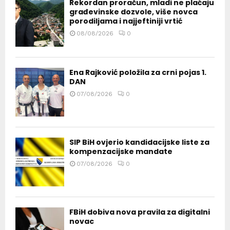
Rekordan proračun, mladi ne plaćaju
građevinske dozvole, više novca
porodiljama i najjeftiniji vrtić
08/08/2026
0
Ena Rajković položila za crni pojas 1.
DAN
07/08/2026
0
SIP BiH ovjerio kandidacijske liste za
kompenzacijske mandate
07/08/2026
0
FBiH dobiva nova pravila za digitalni
novac