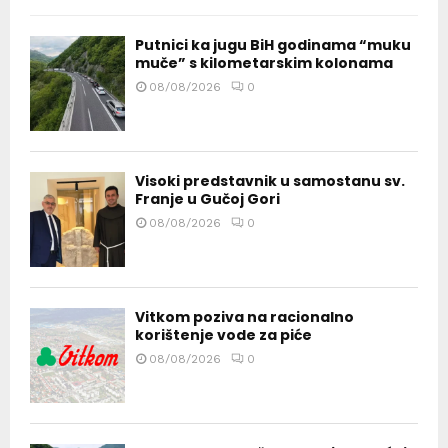
Putnici ka jugu BiH godinama “muku
muče” s kilometarskim kolonama
08/08/2026
0
Visoki predstavnik u samostanu sv.
Franje u Gučoj Gori
08/08/2026
0
Vitkom poziva na racionalno
korištenje vode za piće
08/08/2026
0