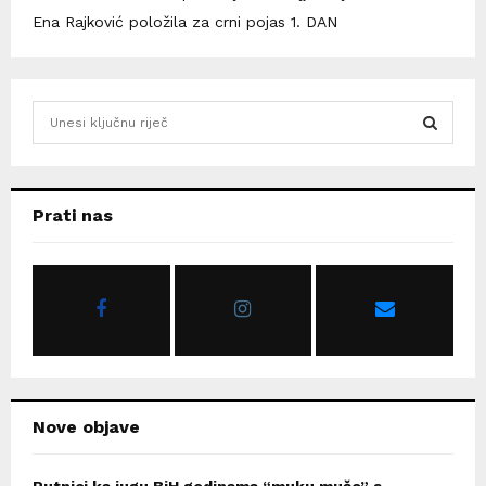
Ena Rajković položila za crni pojas 1. DAN
S
e
a
S
r
c
E
Prati nas
h
f
A
o
r
R
:
C
H
Nove objave