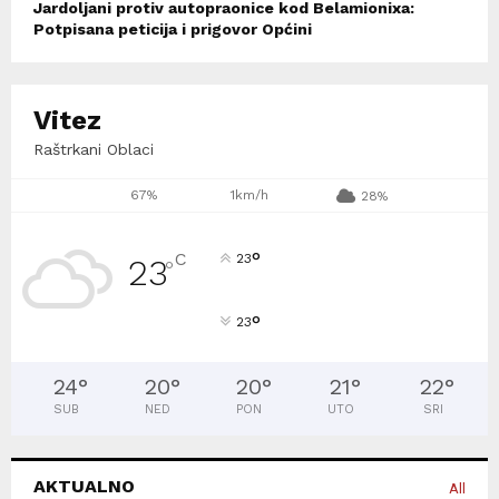
Jardoljani protiv autopraonice kod Belamionixa:
Potpisana peticija i prigovor Općini
Vitez
Raštrkani Oblaci
67%
1km/h
28%
°
C
23
23
°
°
23
24
°
20
°
20
°
21
°
22
°
SUB
NED
PON
UTO
SRI
AKTUALNO
All