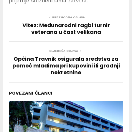
prijetnje službenicama zatvora.
PRETHODNA OBJAVA
Vitez: Međunarodni ragbi turnir
veterana u čast velikana
SLJEDEĆA OBJAVA
Općina Travnik osigurala sredstva za
pomoć mladima pri kupovini ili gradnji
nekretnine
POVEZANI ČLANCI