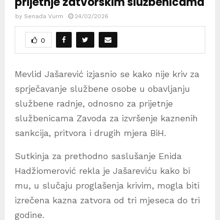
prijetnje zatvorskim službenicama
by
Senada Vurm
24/02/2026
0
Mevlid Jašarević izjasnio se kako nije kriv za
sprječavanje službene osobe u obavljanju
službene radnje, odnosno za prijetnje
službenicama Zavoda za izvršenje kaznenih
sankcija, pritvora i drugih mjera BiH.
Sutkinja za prethodno saslušanje Enida
Hadžiomerović rekla je Jašareviću kako bi
mu, u slučaju proglašenja krivim, mogla biti
izrečena kazna zatvora od tri mjeseca do tri
godine.