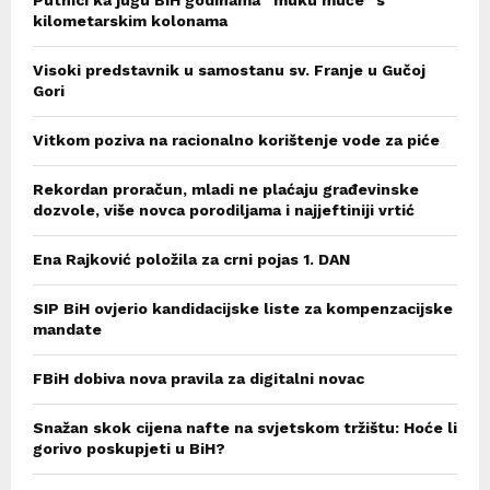
Putnici ka jugu BiH godinama “muku muče” s
kilometarskim kolonama
Visoki predstavnik u samostanu sv. Franje u Gučoj
Gori
Vitkom poziva na racionalno korištenje vode za piće
Rekordan proračun, mladi ne plaćaju građevinske
dozvole, više novca porodiljama i najjeftiniji vrtić
Ena Rajković položila za crni pojas 1. DAN
SIP BiH ovjerio kandidacijske liste za kompenzacijske
mandate
FBiH dobiva nova pravila za digitalni novac
Snažan skok cijena nafte na svjetskom tržištu: Hoće li
gorivo poskupjeti u BiH?