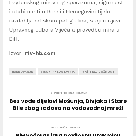
Daytonskog mirovnog sporazuma, sigurnosti
i stabilnosti u Bosni i Hercegovini tijelo
razdoblja od skoro pet godina, stoji u izjavi
Upravnog odbora Vijeća a provedbu mira u
BiH.
Izvor:
rtv-hb.com
IMENOVANJE
VISOKI PREDSTAVNIK
VRŠITELJ DUŽNOSTI
PRETHODNA OBJAVA
Bez vode dijelovi Mošunja, Divjaka i Stare
Bile zbog radova na vodovodnoj mreži
SLJEDEĆA OBJAVA
BiH večeras igra povijesnu utakmicu