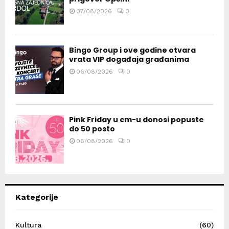
07/08/2026
0
Bingo Group i ove godine otvara
vrata VIP događaja građanima
06/08/2026
0
Pink Friday u cm-u donosi popuste
do 50 posto
06/08/2026
0
Kategorije
Kultura
(60)