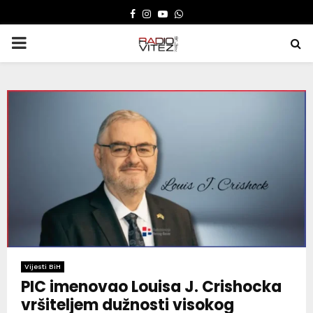
FACEBOOK
INSTAGRAM
YOUTUBE
WHATSAPP
PRIMARY
MENU
Vijesti BiH
PIC imenovao Louisa J. Crishocka
vršiteljem dužnosti visokog