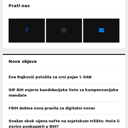
c
E
Prati nas
h
f
A
o
r
R
:
C
H
Nove objave
Ena Rajković položila za crni pojas 1. DAN
SIP BiH ovjerio kandidacijske liste za kompenzacijske
mandate
FBiH dobiva nova pravila za digitalni novac
Snažan skok cijena nafte na svjetskom tržištu: Hoće li
gorivo poskupjeti u BiH?