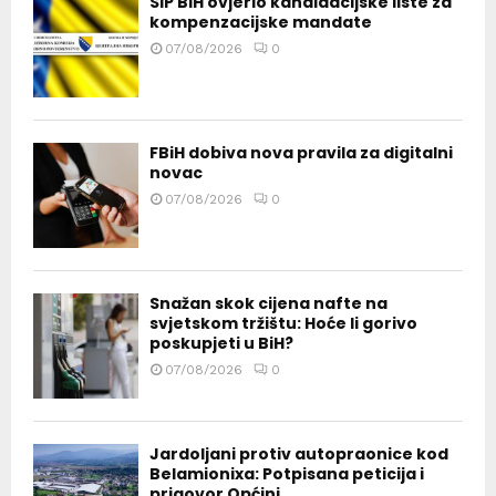
SIP BiH ovjerio kandidacijske liste za
kompenzacijske mandate
07/08/2026
0
FBiH dobiva nova pravila za digitalni
novac
07/08/2026
0
Snažan skok cijena nafte na
svjetskom tržištu: Hoće li gorivo
poskupjeti u BiH?
07/08/2026
0
Jardoljani protiv autopraonice kod
Belamionixa: Potpisana peticija i
prigovor Općini