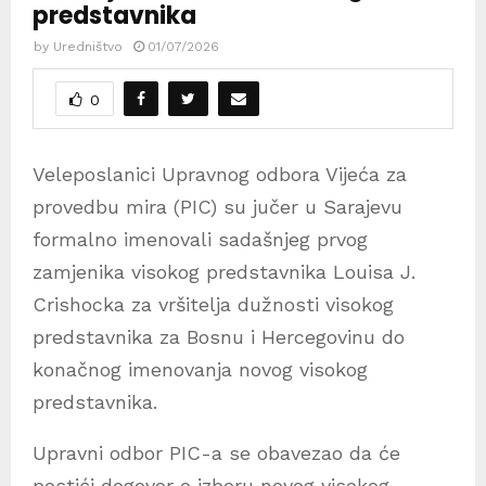
predstavnika
by
Uredništvo
01/07/2026
0
Veleposlanici Upravnog odbora Vijeća za
provedbu mira (PIC) su jučer u Sarajevu
formalno imenovali sadašnjeg prvog
zamjenika visokog predstavnika Louisa J.
Crishocka za vršitelja dužnosti visokog
predstavnika za Bosnu i Hercegovinu do
konačnog imenovanja novog visokog
predstavnika.
Upravni odbor PIC-a se obavezao da će
postići dogovor o izboru novog visokog