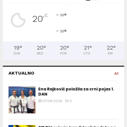
°
C
20
20
°
°
20
19
°
20
°
20
°
21
°
22
°
SUB
NED
PON
UTO
SRI
AKTUALNO
All
Ena Rajković položila za crni pojas 1.
DAN
07/08/2026
0