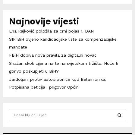
Najnovije vijesti
Ena Rajković položila za crni pojas 1. DAN
SIP BiH ovjerio kandidacijske liste za kompenzacijske
mandate
FBiH dobiva nova pravila za digitalni novac
Snažan skok cijena nafte na svjetskom tržištu: Hoće li
gorivo poskupjeti u BiH?
Jardoljani protiv autopraonice kod Belamionixa:
Potpisana peticija i prigovor Općini
S
e
a
S
r