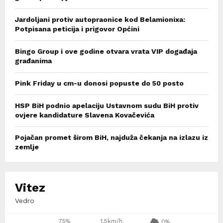
Jardoljani protiv autopraonice kod Belamionixa:
Potpisana peticija i prigovor Općini
Bingo Group i ove godine otvara vrata VIP događaja
građanima
Pink Friday u cm-u donosi popuste do 50 posto
HSP BiH podnio apelaciju Ustavnom sudu BiH protiv
ovjere kandidature Slavena Kovačevića
Pojačan promet širom BiH, najduža čekanja na izlazu iz
zemlje
Vitez
Vedro
75%
1.5km/h
0%