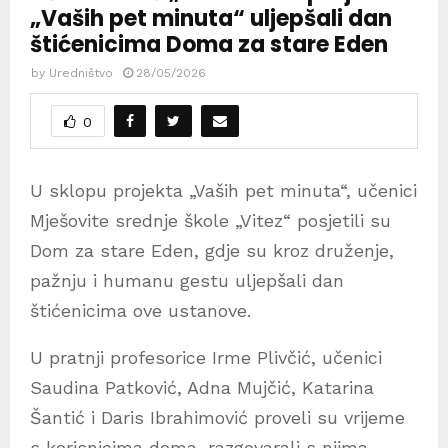
„Vaših pet minuta“ uljepšali dan
štićenicima Doma za stare Eden
by
Uredništvo
28/05/2026
0
U sklopu projekta „Vaših pet minuta“, učenici
Mješovite srednje škole „Vitez“ posjetili su
Dom za stare Eden, gdje su kroz druženje,
pažnju i humanu gestu uljepšali dan
štićenicima ove ustanove.
U pratnji profesorice Irme Plivčić, učenici
Saudina Patković, Adna Mujčić, Katarina
Šantić i Daris Ibrahimović proveli su vrijeme
s korisnicima doma, razgovarali s njima,