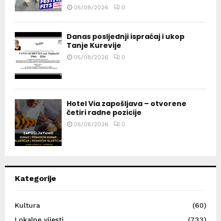
05/08/2026
0
Danas posljednji ispraćaj i ukop
Tanje Kurevije
05/08/2026
0
Hotel Via zapošljava – otvorene
četiri radne pozicije
05/08/2026
0
Kategorije
Kultura
(60)
Lokalne vijesti
(733)