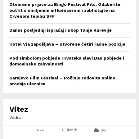
Otvorene prijave za Bingo Festival Fits: Odaberite
outfit s omiljenim influencerom i zablistajte na
Crvenom tepihu SFF
Danas posljednji ispraćaj i ukop Tanje Kurevije
Hotel Via zapošljava – otvorene četiri radne pozicije
Pod simbolom pobjede Hrvatska slavi Dan pobjede i
domovinske zahvalnosti
Sarajevo Film Festival – Počinje redovita online
prodaja ulaznica
Vitez
Vedro
45%
0.9km/h
0%