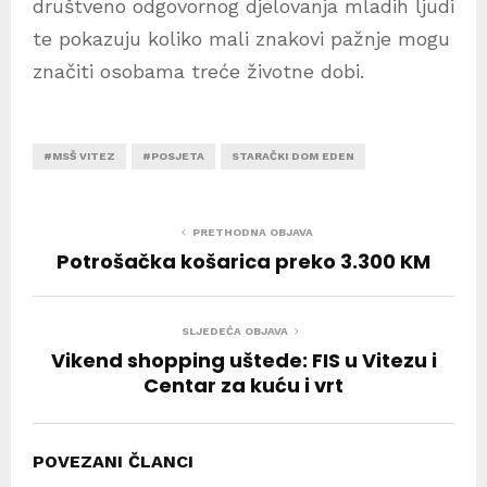
društveno odgovornog djelovanja mladih ljudi
te pokazuju koliko mali znakovi pažnje mogu
značiti osobama treće životne dobi.
#MSŠ VITEZ
#POSJETA
STARAČKI DOM EDEN
PRETHODNA OBJAVA
Potrošačka košarica preko 3.300 KM
SLJEDEĆA OBJAVA
Vikend shopping uštede: FIS u Vitezu i
Centar za kuću i vrt
POVEZANI ČLANCI