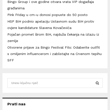
Bingo Group i ove godine otvara vrata VIP događaja
građanima
Pink Friday u cm-u donosi popuste do 50 posto
HSP BiH podnio apelaciju Ustavnom sudu BiH protiv
ovjere kandidature Slavena Kovačevića
Pojačan promet širom BiH, najduža čekanja na izlazu iz
zemlje
Otvorene prijave za Bingo Festival Fits: Odaberite outfit
s omiljenim influencerom i zablistajte na Crvenom tepihu
SFF
S
e
a
S
r
c
E
Prati nas
h