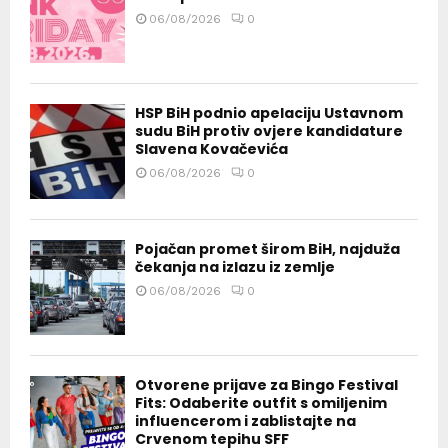
06/08/2026
0
HSP BiH podnio apelaciju Ustavnom
sudu BiH protiv ovjere kandidature
Slavena Kovačevića
06/08/2026
0
Pojačan promet širom BiH, najduža
čekanja na izlazu iz zemlje
06/08/2026
0
Otvorene prijave za Bingo Festival
Fits: Odaberite outfit s omiljenim
influencerom i zablistajte na
Crvenom tepihu SFF