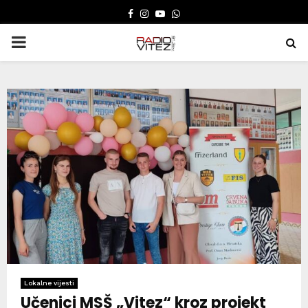
FACEBOOK
INSTAGRAM
YOUTUBE
WHATSAPP
PRIMARY
MENU
Lokalne vijesti
Učenici MSŠ „Vitez“ kroz projekt