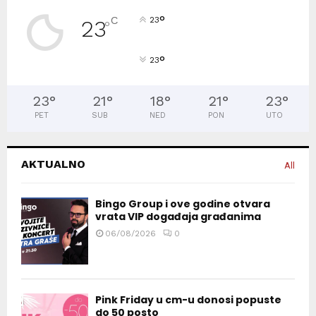
°
C
23
23
°
°
23
23
°
21
°
18
°
21
°
23
°
PET
SUB
NED
PON
UTO
AKTUALNO
All
Bingo Group i ove godine otvara
vrata VIP događaja građanima
06/08/2026
0
Pink Friday u cm-u donosi popuste
do 50 posto