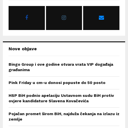
f
A
o
r
R
:
C
H
Nove objave
Bingo Group i ove godine otvara vrata VIP događaja
građanima
Pink Friday u cm-u donosi popuste do 50 posto
HSP BiH podnio apelaciju Ustavnom sudu BiH protiv
ovjere kandidature Slavena Kovačevića
Pojačan promet širom BiH, najduža čekanja na izlazu iz
zemlje