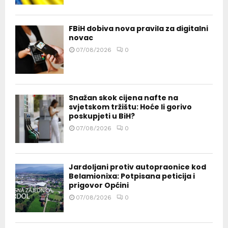
FBiH dobiva nova pravila za digitalni
novac
07/08/2026
0
Snažan skok cijena nafte na
svjetskom tržištu: Hoće li gorivo
poskupjeti u BiH?
07/08/2026
0
Jardoljani protiv autopraonice kod
Belamionixa: Potpisana peticija i
prigovor Općini
07/08/2026
0