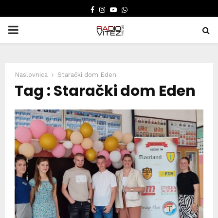
FACEBOOK
INSTAGRAM
YOUTUBE
WHATSAPP
PRIMARY
MENU
Naslovnica
Starački dom Eden
Tag : Starački dom Eden