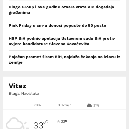
Bingo Group i ove godine otvara vrata VIP događaja
građanima
Pink Friday u cm-u donosi popuste do 50 posto
HSP BiH podnio apelaciju Ustavnom sudu BiH protiv
ovjere kandidature Slavena Kovačevića
Pojačan promet širom BiH, najduža čekanja na izlazu iz
zemlje
Vitez
Blaga Naoblaka
29%
3.3km/h
21%
°
C
33
33
°