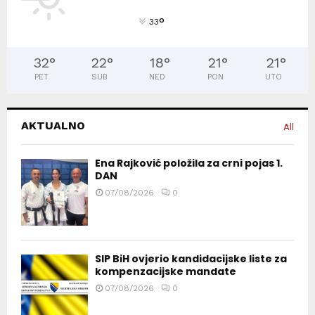
°
33
32
°
22
°
18
°
21
°
21
°
PET
SUB
NED
PON
UTO
AKTUALNO
All
Ena Rajković položila za crni pojas 1.
DAN
07/08/2026
0
SIP BiH ovjerio kandidacijske liste za
kompenzacijske mandate
07/08/2026
0