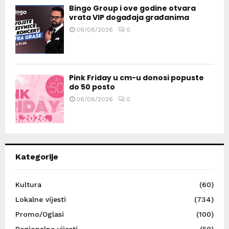
Bingo Group i ove godine otvara
vrata VIP događaja građanima
06/08/2026
0
Pink Friday u cm-u donosi popuste
do 50 posto
06/08/2026
0
Kategorije
Kultura
(60)
Lokalne vijesti
(734)
Promo/Oglasi
(100)
Regionalne vijesti
(50)