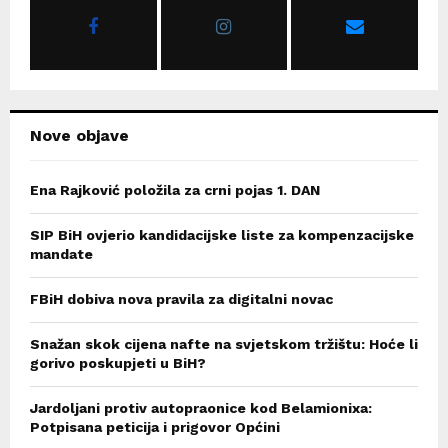
r
R
:
C
H
Nove objave
Ena Rajković položila za crni pojas 1. DAN
SIP BiH ovjerio kandidacijske liste za kompenzacijske
mandate
FBiH dobiva nova pravila za digitalni novac
Snažan skok cijena nafte na svjetskom tržištu: Hoće li
gorivo poskupjeti u BiH?
Jardoljani protiv autopraonice kod Belamionixa:
Potpisana peticija i prigovor Općini