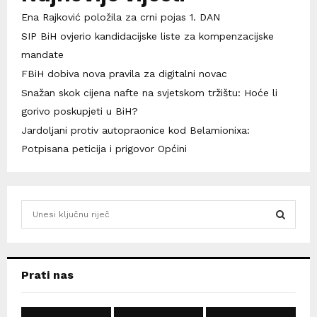
Ena Rajković položila za crni pojas 1. DAN
SIP BiH ovjerio kandidacijske liste za kompenzacijske
mandate
FBiH dobiva nova pravila za digitalni novac
Snažan skok cijena nafte na svjetskom tržištu: Hoće li
gorivo poskupjeti u BiH?
Jardoljani protiv autopraonice kod Belamionixa:
Potpisana peticija i prigovor Općini
S
e
a
S
r
c
E
Prati nas
h
f
A
o