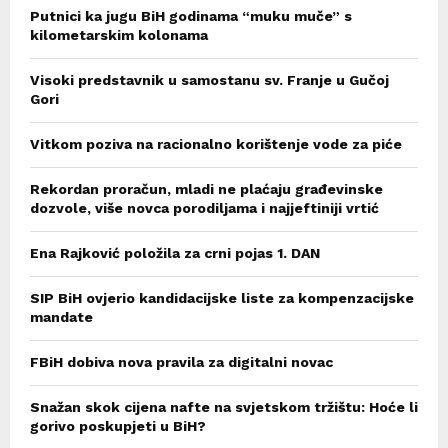
Putnici ka jugu BiH godinama “muku muče” s
kilometarskim kolonama
Visoki predstavnik u samostanu sv. Franje u Gučoj
Gori
Vitkom poziva na racionalno korištenje vode za piće
Rekordan proračun, mladi ne plaćaju građevinske
dozvole, više novca porodiljama i najjeftiniji vrtić
Ena Rajković položila za crni pojas 1. DAN
SIP BiH ovjerio kandidacijske liste za kompenzacijske
mandate
FBiH dobiva nova pravila za digitalni novac
Snažan skok cijena nafte na svjetskom tržištu: Hoće li
gorivo poskupjeti u BiH?