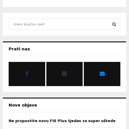
S
e
a
S
r
c
E
Prati nas
h
f
A
o
r
R
:
C
H
Nove objave
Ne propustite novu FIS Plus tjedan za super uštede