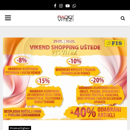
FACEBOOK
INSTAGRAM
YOUTUBE
WHATSAPP
PRIMARY
MENU
Promo/Oglasi