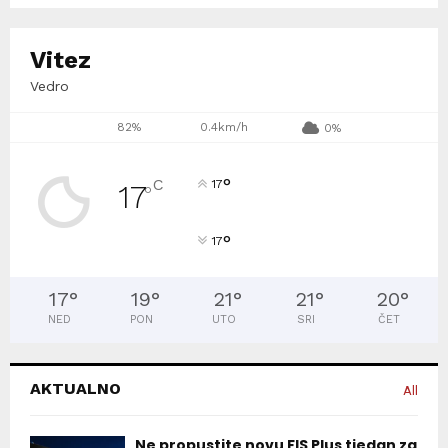
Vitez
Vedro
82%
0.4km/h
0%
°
C
17
17
°
°
17
17
°
19
°
21
°
21
°
20
°
NED
PON
UTO
SRI
ČET
AKTUALNO
All
Ne propustite novu FIS Plus tjedan za