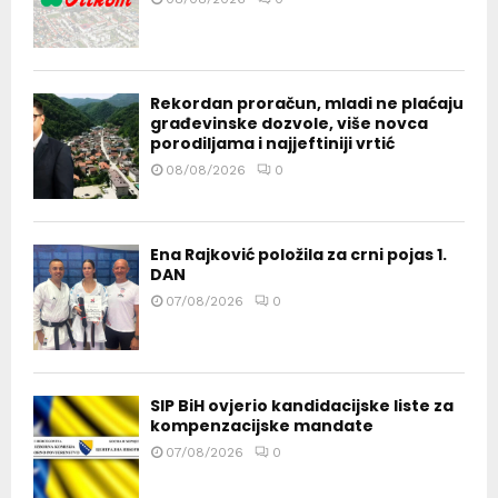
Rekordan proračun, mladi ne plaćaju
građevinske dozvole, više novca
porodiljama i najjeftiniji vrtić
08/08/2026
0
Ena Rajković položila za crni pojas 1.
DAN
07/08/2026
0
SIP BiH ovjerio kandidacijske liste za
kompenzacijske mandate
07/08/2026
0