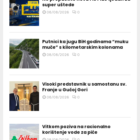
super uštede
08/08/2026
0
Putnici ka jugu BiH godinama “muku
muče” s kilometarskim kolonama
08/08/2026
0
Visoki predstavnik u samostanu sv.
Franje u Gučoj Gori
08/08/2026
0
Vitkom poziva na racionalno
korištenje vode za piće
08/08/2026
0