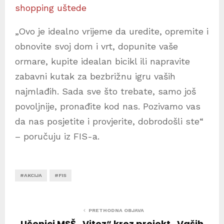
shopping uštede
„Ovo je idealno vrijeme da uredite, opremite i
obnovite svoj dom i vrt, dopunite vaše
ormare, kupite idealan bicikl ili napravite
zabavni kutak za bezbrižnu igru vaših
najmlađih. Sada sve što trebate, samo još
povoljnije, pronađite kod nas. Pozivamo vas
da nas posjetite i provjerite, dobrodošli ste“
– poručuju iz FIS-a.
#AKCIJA
#FIS
PRETHODNA OBJAVA
Učenici MSŠ „Vitez“ kroz projekt „Vaših