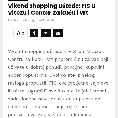
Vikend shopping uštede: FIS u
Vitezu i Centar za kuću i vrt
by
Uredništvo
28/05/2026
0
Vikend shopping uštede u FIS-u u Vitezu i
Centru za kuću i vrt pripremili su za vas koji
uživate u dobroj ponudi, povoljnoj kupovini i
super popustima. Ukoliko ste iz nekog
razloga propustili FIS-ove proljetne sajmove
ili niste „ugrabili“ sve što ste željeli i trebali,
sada donose novu priliku da kupujete po
odličnim cijenama iz najšireg izbora
proizvoda za vas, vaš dom i okućnicu.