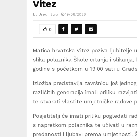
Vitez
by
Uredništvo
19/06/2026
0
Matica hrvatska Vitez poziva ljubitelje 
slika polaznika Škole crtanja i slikanja, 
godine s početkom u 19:00 sati u Gradsko
Izložba predstavlja završnicu još jednog
različitih generacija imali priliku razvij
te stvarati vlastite umjetničke radove
Posjetitelji će imati priliku pogledati 
s napretkom polaznika te uživati u razn
predanosti i ljubavi prema umjetnosti. Š