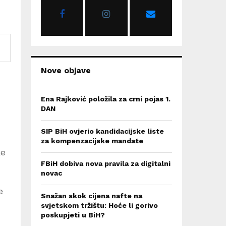
r
R
:
C
H
Nove objave
Ena Rajković položila za crni pojas 1.
DAN
SIP BiH ovjerio kandidacijske liste
za kompenzacijske mandate
ke
FBiH dobiva nova pravila za digitalni
novac
e
Snažan skok cijena nafte na
svjetskom tržištu: Hoće li gorivo
poskupjeti u BiH?