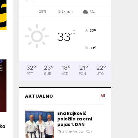
29%
3.3km/h
3%
°
33
C
33
°
°
33
32
°
23
°
18
°
21
°
22
°
PET
SUB
NED
PON
UTO
AKTUALNO
All
Ena Rajković
položila za crni
pojas 1. DAN
tka
07/08/2026
0