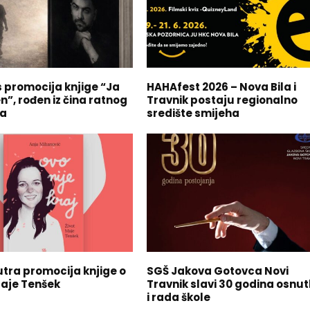
 promocija knjige “Ja
HAHAfest 2026 – Nova Bila i
”, rođen iz čina ratnog
Travnik postaju regionalno
ja
središte smijeha
utra promocija knjige o
SGŠ Jakova Gotovca Novi
Maje Tenšek
Travnik slavi 30 godina osnu
i rada škole