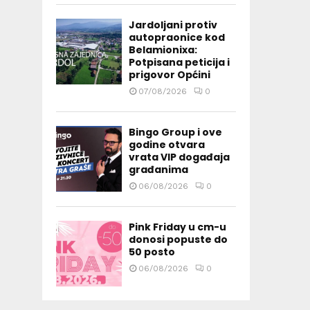
Jardoljani protiv
autopraonice kod
Belamionixa:
Potpisana peticija i
prigovor Općini
07/08/2026
0
Bingo Group i ove
godine otvara
vrata VIP događaja
građanima
06/08/2026
0
Pink Friday u cm-u
donosi popuste do
50 posto
06/08/2026
0