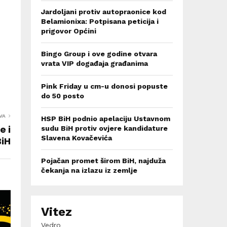
Jardoljani protiv autopraonice kod
Belamionixa: Potpisana peticija i
prigovor Općini
Bingo Group i ove godine otvara
vrata VIP događaja građanima
Pink Friday u cm-u donosi popuste
do 50 posto
VA
HSP BiH podnio apelaciju Ustavnom
e i
sudu BiH protiv ovjere kandidature
Slavena Kovačevića
BiH
Pojačan promet širom BiH, najduža
čekanja na izlazu iz zemlje
Vitez
Vedro