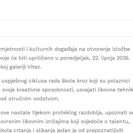
umjetnosti i kulturnih događaja na otvorenje izložbe
koje će biti upriličeno u ponedjeljak, 22. lipnja 2026.
j galeriji Vitez.
 uspješnog ciklusa rada škole kroz koji su polaznici
ati svoje kreativne sposobnosti, usvajati likovne tehni
 pod stručnim vodstvom.
radove nastale tijekom proteklog razdoblja, upoznati s
ovrsnim likovnim izričajima koji svjedoče o talentu,
kola crtanja i slikanja jedan je od prepoznatljivih