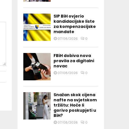
SIP BiH ovjerio
kandidacijske liste
za kompenzacijske
mandate
07/08/2026
0
FBiH dobiva nova
pravila za digitalni
novac
07/08/2026
0
Snažan skok cijena
nafte na svjetskom
tržištu: Hoće li
gorivo poskupjeti u
BiH?
07/08/2026
0