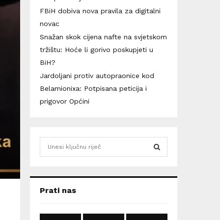
FBiH dobiva nova pravila za digitalni
novac
Snažan skok cijena nafte na svjetskom
tržištu: Hoće li gorivo poskupjeti u
BiH?
Jardoljani protiv autopraonice kod
Belamionixa: Potpisana peticija i
prigovor Općini
S
e
a
S
r
c
E
Prati nas
h
f
A
o