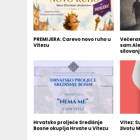
PREMIJERA: Carevo novo ruho u
Večeras
Vitezu
sam Alen
silovan
Hrvatsko proljeće Središnje
VItez: S
Bosne okuplja Hrvate u Vitezu
životu 