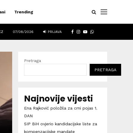
asi
Trending
FACEBOOK
INSTAGRAM
YOUTUBE
WHATSAPP
EZ
07/08/2026
PRIJAVA
Pretraga
PRETRAGA
Najnovije vijesti
Ena Rajković položila za crni pojas 1.
DAN
SIP BiH ovjerio kandidacijske liste za
kompenzacijske mandate