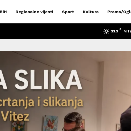
 BiH
Regionalne vijesti
Sport
Kultura
Promo/Ogl
C
VIT
33.3