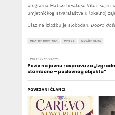
programa Matice hrvatske Vitez kojim se
umjetničkog stvaralaštva u lokalnoj zaje
Ulaz na izložbu je slobodan.
Dobro došl
#MATICA HRVATSKA
#VITEZ
IZLOŽBA SLIKA
PRETHODNA OBJAVA
Poziv na javnu raspravu za „Izgradn
stambeno – poslovnog objekta“
POVEZANI ČLANCI