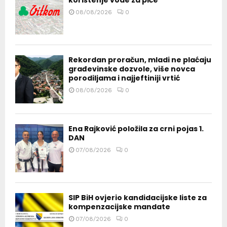
korištenje vode za piće
08/08/2026
0
Rekordan proračun, mladi ne plaćaju
građevinske dozvole, više novca
porodiljama i najjeftiniji vrtić
08/08/2026
0
Ena Rajković položila za crni pojas 1.
DAN
07/08/2026
0
SIP BiH ovjerio kandidacijske liste za
kompenzacijske mandate
07/08/2026
0