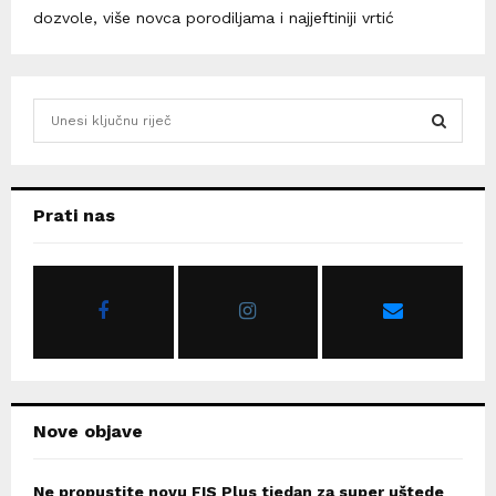
dozvole, više novca porodiljama i najjeftiniji vrtić
S
e
a
S
r
c
E
Prati nas
h
f
A
o
r
R
:
C
H
Nove objave
Ne propustite novu FIS Plus tjedan za super uštede