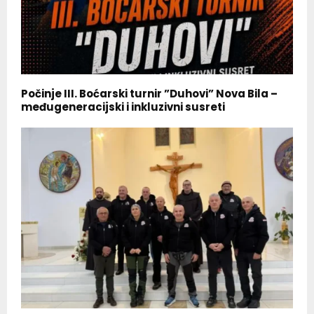
Počinje III. Boćarski turnir ”Duhovi” Nova Bila –
međugeneracijski i inkluzivni susreti