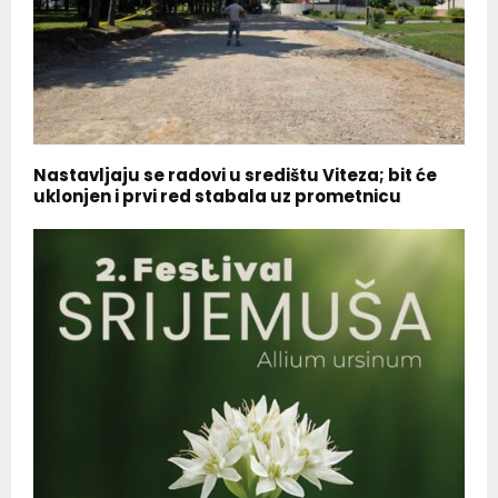
Nastavljaju se radovi u središtu Viteza; bit će
uklonjen i prvi red stabala uz prometnicu