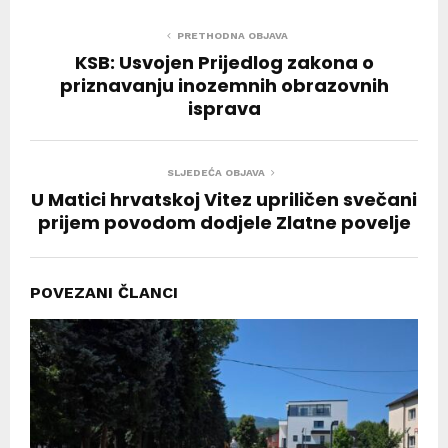
PRETHODNA OBJAVA
KSB: Usvojen Prijedlog zakona o
priznavanju inozemnih obrazovnih
isprava
SLJEDEĆA OBJAVA
U Matici hrvatskoj Vitez upriličen svečani
prijem povodom dodjele Zlatne povelje
POVEZANI ČLANCI