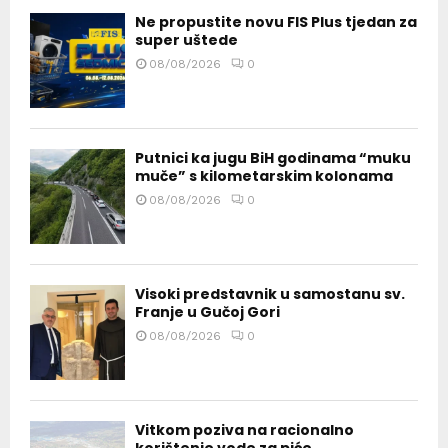
Ne propustite novu FIS Plus tjedan za
super uštede
08/08/2026
0
Putnici ka jugu BiH godinama “muku
muče” s kilometarskim kolonama
08/08/2026
0
Visoki predstavnik u samostanu sv.
Franje u Gučoj Gori
08/08/2026
0
Vitkom poziva na racionalno