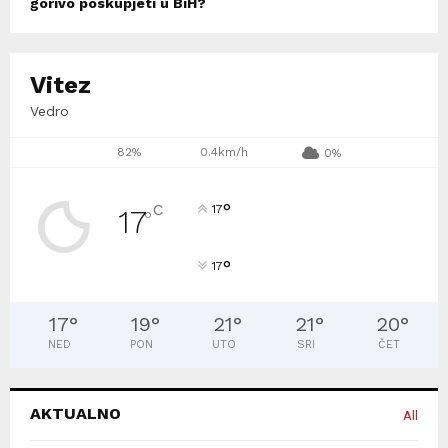
gorivo poskupjeti u BiH?
Vitez
Vedro
82%
0.4km/h
0%
°
C
17
17
°
°
17
17
°
19
°
21
°
21
°
20
°
NED
PON
UTO
SRI
ČET
AKTUALNO
All