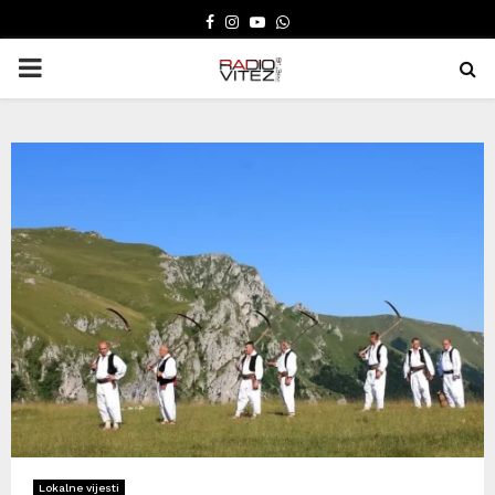
FACEBOOK
INSTAGRAM
YOUTUBE
WHATSAPP
PRIMARY
MENU
Lokalne vijesti