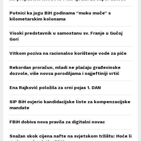
Putnici ka jugu BiH godinama “muku muče” s
kilometarskim kolonama
Visoki predstavnik u samostanu sv. Franje u Gučoj
Gori
Vitkom poziva na racionalno korištenje vode za piće
Rekordan proračun, mladi ne plaćaju građevinske
dozvole, više novca porodiljama i najjeftiniji vrtić
Ena Rajković položila za crni pojas 1. DAN
SIP BiH ovjerio kandidacijske liste za kompenzacijske
mandate
FBiH dobiva nova pravila za digitalni novac
Snažan skok cijena nafte na svjetskom tržištu: Hoće li