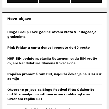
H
Nove objave
Bingo Group i ove godine otvara vrata VIP događaja
građanima
Pink Friday u cm-u donosi popuste do 50 posto
HSP BiH podnio apelaciju Ustavnom sudu BiH protiv
ovjere kandidature Slavena Kovačevića
Pojačan promet širom BiH, najduža čekanja na izlazu iz
zemlje
Otvorene prijave za Bingo Festival Fits: Odaberite
outfit s omiljenim influencerom i zablistajte na
Crvenom tepihu SFF