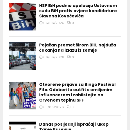
HSP BiH podnio apelaciju Ustavnom
sudu BiH protiv ovjere kandidature
Slavena Kovačevića
06/08/2026
0
Pojačan promet širom BiH, najduža
čekanja na izlazu iz zemlje
06/08/2026
0
Otvorene prijave za Bingo Festival
Fits: Odaberite outfit s omiljenim
influencerom i zablistajte na
Crvenom tepihu SFF
05/08/2026
0
Danas posljednji ispraćaj i ukop
Tanje Kurevije