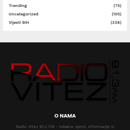
Trending
(75)
Uncategorized
(105)
Vijesti BiH
(338)
O NAMA
Radio Vitez 91,3 FM - lokalne vijesti, informacije iz