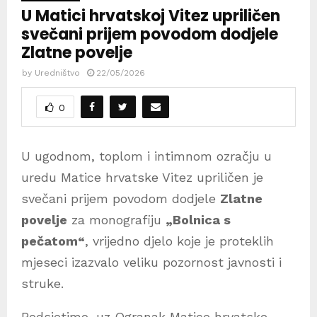
U Matici hrvatskoj Vitez upriličen
svečani prijem povodom dodjele
Zlatne povelje
by
Uredništvo
22/05/2026
0
U ugodnom, toplom i intimnom ozračju u
uredu Matice hrvatske Vitez upriličen je
svečani prijem povodom dodjele
Zlatne
povelje
za monografiju
„Bolnica s
pečatom“
, vrijedno djelo koje je proteklih
mjeseci izazvalo veliku pozornost javnosti i
struke.
Podsjetimo, uz Ogranak Matice hrvatske