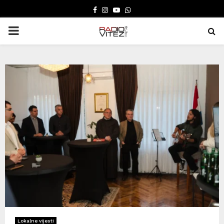
FACEBOOK
INSTAGRAM
YOUTUBE
WHATSAPP
PRIMARY
MENU
Lokalne vijesti