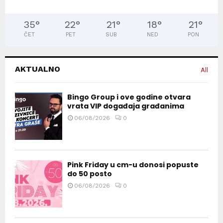
35
°
22
°
21
°
18
°
21
°
ČET
PET
SUB
NED
PON
AKTUALNO
All
Bingo Group i ove godine otvara
vrata VIP događaja građanima
06/08/2026
0
Pink Friday u cm-u donosi popuste
do 50 posto
06/08/2026
0