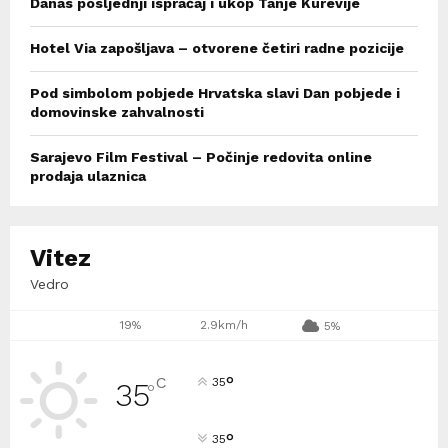
Danas posljednji ispraćaj i ukop Tanje Kurevije
Hotel Via zapošljava – otvorene četiri radne pozicije
Pod simbolom pobjede Hrvatska slavi Dan pobjede i
domovinske zahvalnosti
Sarajevo Film Festival – Počinje redovita online
prodaja ulaznica
Vitez
Vedro
19%
2.9km/h
5%
°
C
35
35
°
°
35