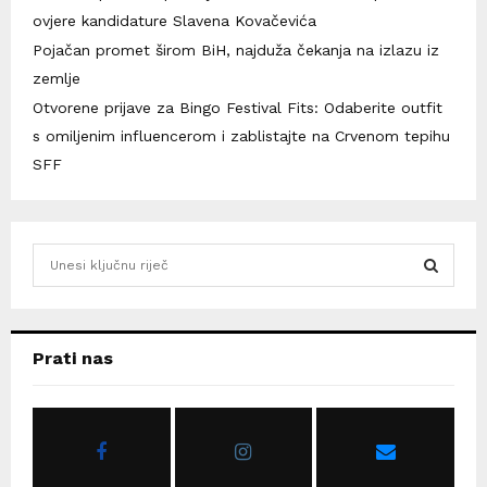
ovjere kandidature Slavena Kovačevića
Pojačan promet širom BiH, najduža čekanja na izlazu iz
zemlje
Otvorene prijave za Bingo Festival Fits: Odaberite outfit
s omiljenim influencerom i zablistajte na Crvenom tepihu
SFF
S
e
a
S
r
c
E
Prati nas
h
f
A
o
r
R
:
C