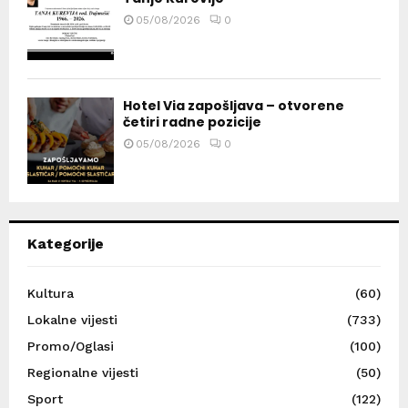
05/08/2026
0
Hotel Via zapošljava – otvorene
četiri radne pozicije
05/08/2026
0
Kategorije
Kultura
(60)
Lokalne vijesti
(733)
Promo/Oglasi
(100)
Regionalne vijesti
(50)
Sport
(122)