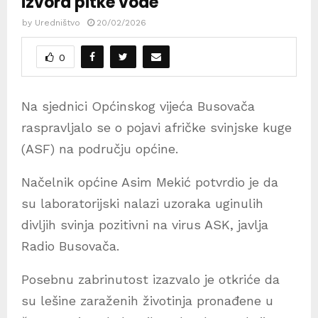
izvora pitke vode
by
Uredništvo
20/02/2026
0
Na sjednici Općinskog vijeća Busovača
raspravljalo se o pojavi afričke svinjske kuge
(ASF) na području općine.
Načelnik općine Asim Mekić potvrdio je da
su laboratorijski nalazi uzoraka uginulih
divljih svinja pozitivni na virus ASK, javlja
Radio Busovača.
Posebnu zabrinutost izazvalo je otkriće da
su lešine zaraženih životinja pronađene u