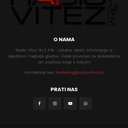
O NAMA
Radio Vitez 91,3 FM - lokalne vijesti, informacije iz
zajednice i najbolja glazba. Uvijek povezani sa slušateljima.
Jer zvučimo bolje s tobom!
Kontaktiraj nas:
marketing@radiovitez.ba
PRATI NAS