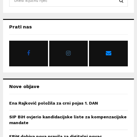
e
a
S
r
c
E
Prati nas
h
f
A
o
r
R
:
C
H
Nove objave
Ena Rajković položila za crni pojas 1. DAN
SIP BiH ovjerio kandidacijske liste za kompenzacijske
mandate
FBiH dobiva nova pravila za digitalni novac