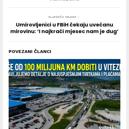
SLJEDEĆA OBJAVA
Umirovljenici u FBiH čekaju uvećanu
mirovinu: ‘I najkraći mjesec nam je dug’
POVEZANI ČLANCI