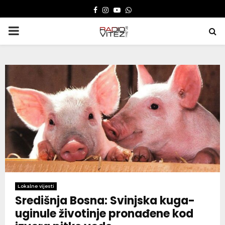
FACEBOOK
INSTAGRAM
YOUTUBE
WHATSAPP
PRIMARY
MENU
Lokalne vijesti
Središnja Bosna: Svinjska kuga-
uginule životinje pronađene kod