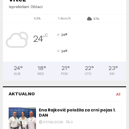
Isprekidani Oblaci
52%
1.4km/h
61%
°
C
24
24
°
°
24
24
°
18
°
21
°
22
°
23
°
SUB
NED
PON
UTO
SRI
AKTUALNO
All
Ena Rajković položila za crni pojas 1.
DAN
07/08/2026
0