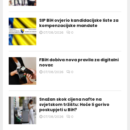
SIP BiH ovjerio kandidacijske liste za
kompenzacijske mandate
07/08/2026
0
FBiH dobiva nova pravila za digitalni
novac
07/08/2026
0
Snažan skok cijena nafte na
svjetskom tržištu: Hoće li gorivo
poskupjeti u BiH?
07/08/2026
0