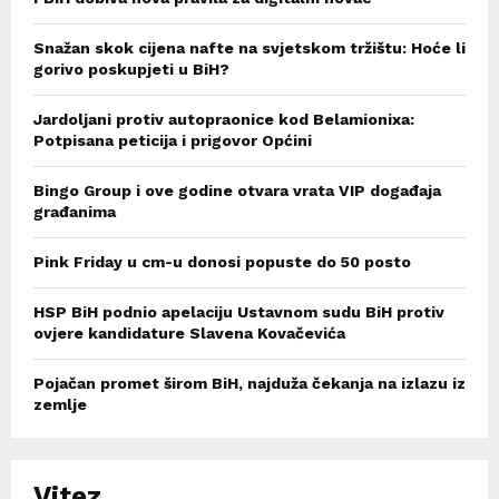
Snažan skok cijena nafte na svjetskom tržištu: Hoće li
gorivo poskupjeti u BiH?
Jardoljani protiv autopraonice kod Belamionixa:
Potpisana peticija i prigovor Općini
Bingo Group i ove godine otvara vrata VIP događaja
građanima
Pink Friday u cm-u donosi popuste do 50 posto
HSP BiH podnio apelaciju Ustavnom sudu BiH protiv
ovjere kandidature Slavena Kovačevića
Pojačan promet širom BiH, najduža čekanja na izlazu iz
zemlje
Vitez