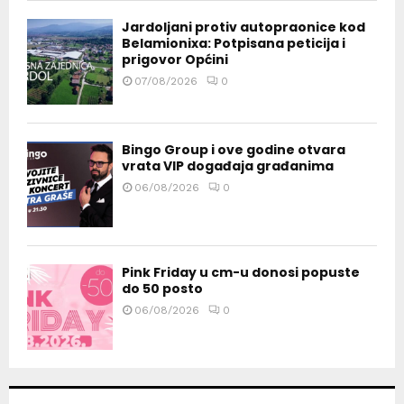
Jardoljani protiv autopraonice kod
Belamionixa: Potpisana peticija i
prigovor Općini
07/08/2026
0
Bingo Group i ove godine otvara
vrata VIP događaja građanima
06/08/2026
0
Pink Friday u cm-u donosi popuste
do 50 posto
06/08/2026
0