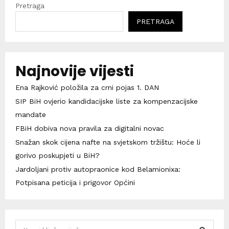
Pretraga
PRETRAGA
Najnovije vijesti
Ena Rajković položila za crni pojas 1. DAN
SIP BiH ovjerio kandidacijske liste za kompenzacijske
mandate
FBiH dobiva nova pravila za digitalni novac
Snažan skok cijena nafte na svjetskom tržištu: Hoće li
gorivo poskupjeti u BiH?
Jardoljani protiv autopraonice kod Belamionixa:
Potpisana peticija i prigovor Općini
S