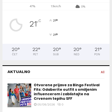
47%
1.1km/h
0%
°
C
21
21
°
°
21
20
°
22
°
20
°
20
°
21
°
ČET
PET
SUB
NED
PON
AKTUALNO
All
Otvorene prijave za Bingo Festival
Fits: Odaberite outfit s omiljenim
influencerom i zablistajte na
Crvenom tepihu SFF
05/08/2026
0