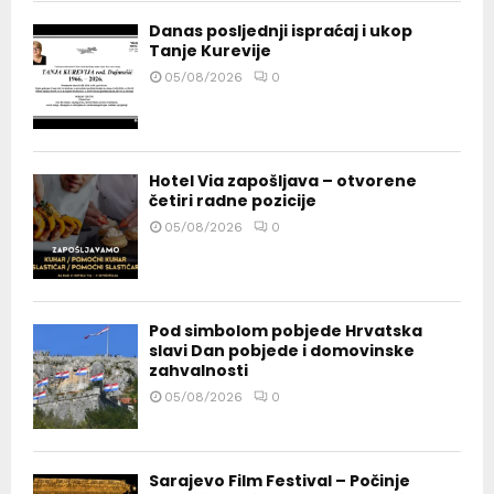
Danas posljednji ispraćaj i ukop
Tanje Kurevije
05/08/2026
0
Hotel Via zapošljava – otvorene
četiri radne pozicije
05/08/2026
0
Pod simbolom pobjede Hrvatska
slavi Dan pobjede i domovinske
zahvalnosti
05/08/2026
0
Sarajevo Film Festival – Počinje