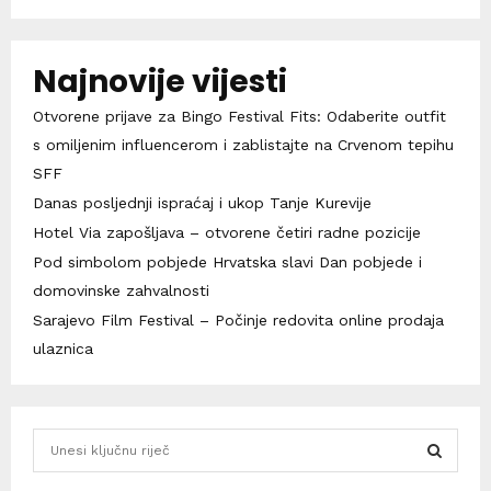
Najnovije vijesti
Otvorene prijave za Bingo Festival Fits: Odaberite outfit
s omiljenim influencerom i zablistajte na Crvenom tepihu
SFF
Danas posljednji ispraćaj i ukop Tanje Kurevije
Hotel Via zapošljava – otvorene četiri radne pozicije
Pod simbolom pobjede Hrvatska slavi Dan pobjede i
domovinske zahvalnosti
Sarajevo Film Festival – Počinje redovita online prodaja
ulaznica
S
e
a