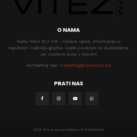
O NAMA
Radio Vitez 91,3 FM - lokalne vijesti, informacije iz
zajednice i najbolja glazba. Uvijek povezani sa slušateljima.
Jer zvučimo bolje s tobom!
Kontaktiraj nas:
marketing@radiovitez.ba
PRATI NAS
2026 Sva prava pridržana © RadioVitez