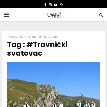
FACEBOOK
INSTAGRAM
YOUTUBE
WHATSAPP
PRIMARY
MENU
Naslovnica
#Travnički svatovac
Tag : #Travnički
svatovac