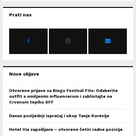
S
r
c
E
Prati nas
h
f
A
o
r
R
:
C
H
Nove objave
Otvorene prijave za Bingo Festival Fits: Odaberite
outfit s omiljenim influencerom i zablistajte na
Crvenom tepihu SFF
Danas posljednji ispraćaj i ukop Tanje Kurevije
Hotel Via zapošljava – otvorene četiri radne pozicije