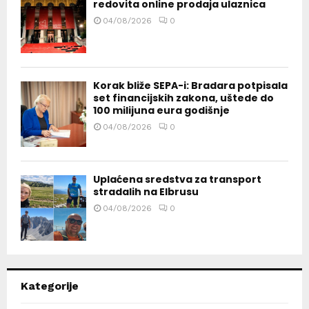
redovita online prodaja ulaznica
04/08/2026
0
Korak bliže SEPA-i: Bradara potpisala
set financijskih zakona, uštede do
100 milijuna eura godišnje
04/08/2026
0
Uplaćena sredstva za transport
stradalih na Elbrusu
04/08/2026
0
Kategorije