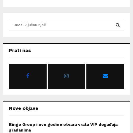
S
e
a
S
r
c
E
Prati nas
h
f
A
o
r
R
:
C
H
Nove objave
Bingo Group i ove godine otvara vrata VIP događaja
građanima