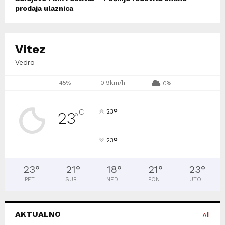
prodaja ulaznica
Vitez
Vedro
45%
0.9km/h
0%
°
C
23
23
°
°
23
23
°
21
°
18
°
21
°
23
°
PET
SUB
NED
PON
UTO
AKTUALNO
All