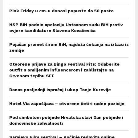
Pink Friday u cm-u donosi popuste do 50 posto
HSP BiH podnio apelaciju Ustavnom sudu BiH protiv
ovjere kandidature Slavena Kovačevića
Pojačan promet širom BiH, najduža čekanja na izlazu iz
zemlje
Otvorene prijave za Bingo Festival Fits: Odaberite
outfit s omiljenim influencerom i zablistajte na
Crvenom tepihu SFF
Danas posljednji ispraćaj i ukop Tanje Kurevije
Hotel Via zapošljava – otvorene četiri radne pozicije
Pod simbolom pobjede Hrvatska slavi Dan pobjede i
domovinske zahvalnosti
Sarajevo Film Festival – Počinje redovita online