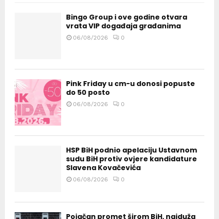
Bingo Group i ove godine otvara
vrata VIP događaja građanima
06/08/2026
0
Pink Friday u cm-u donosi popuste
do 50 posto
06/08/2026
0
HSP BiH podnio apelaciju Ustavnom
sudu BiH protiv ovjere kandidature
Slavena Kovačevića
06/08/2026
0
Pojačan promet širom BiH, najduža