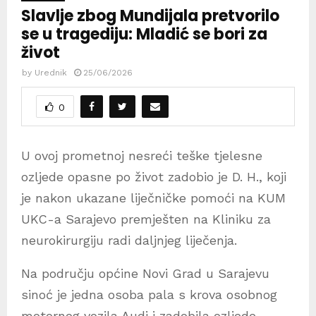
Slavlje zbog Mundijala pretvorilo
se u tragediju: Mladić se bori za
život
by
Urednik
25/06/2026
0
U ovoj prometnoj nesreći teške tjelesne
ozljede opasne po život zadobio je D. H., koji
je nakon ukazane liječničke pomoći na KUM
UKC-a Sarajevo premješten na Kliniku za
neurokirurgiju radi daljnjeg liječenja.
Na području općine Novi Grad u Sarajevu
sinoć je jedna osoba pala s krova osobnog
motornog vozila Audi i zadobila ozljede.