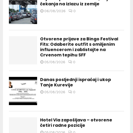
čekanja na izlazu iz zemlje
06/08/2026
0
Otvorene prijave za Bingo Festival
Fits: Odaberite outfit s omiljenim
influencerom i zablistajte na
Crvenom tepihu SFF
05/08/2026
0
Danas posljednji ispraćaj i ukop
Tanje Kurevije
05/08/2026
0
Hotel Via zapošljava – otvorene
četiri radne pozicije
05/08/2026
0