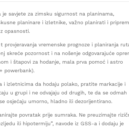
a je savjete za zimsku sigurnost na planinama,
kusne planinare i izletnike, važno planirati i priprem
ez opasnosti.
t provjeravanja vremenske prognoze i planiranja rut
enj skreće pozornost i na nošenje odgovarajuće opr
om i štapovi za hodanje, mala prva pomoć i astro
n + powerbank).
 i izletnicima da hodaju polako, pratite markacije i
taju u grupi i ne odvajaju od drugih, te da se odmah
se osjećaju umorno, hladno ili dezorijentirano.
anirajte povratak prije sumraka. Ne preuzimajte rizi
ozljedu ili hipotermiju”, navode iz GSS-a i dodaju je