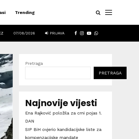
asi
Trending
FACEBOOK
INSTAGRAM
YOUTUBE
WHATSAPP
EZ
07/08/2026
PRIJAVA
Pretraga
PRETRAGA
Najnovije vijesti
Ena Rajković položila za crni pojas 1.
DAN
SIP BiH ovjerio kandidacijske liste za
kompenzacijske mandate