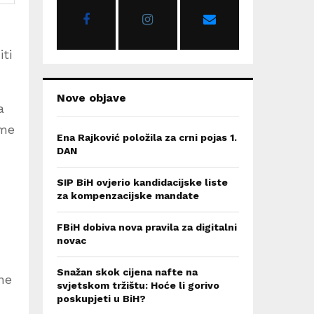
r
R
:
C
iti
H
Nove objave
a
eme
Ena Rajković položila za crni pojas 1.
DAN
SIP BiH ovjerio kandidacijske liste
za kompenzacijske mandate
FBiH dobiva nova pravila za digitalni
novac
Snažan skok cijena nafte na
čne
svjetskom tržištu: Hoće li gorivo
poskupjeti u BiH?