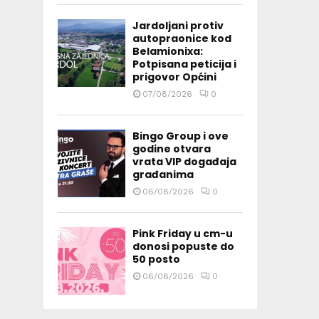
Jardoljani protiv
autopraonice kod
Belamionixa:
Potpisana peticija i
prigovor Općini
07/08/2026
0
Bingo Group i ove
godine otvara
vrata VIP događaja
građanima
06/08/2026
0
Pink Friday u cm-u
donosi popuste do
50 posto
06/08/2026
0