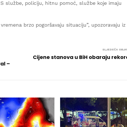
S službe, policiju, hitnu pomoć, službe koje imaju
vremena brzo pogoršavaju situaciju”, upozoravaju iz
SLJEDEĆA OBJA
Cijene stanova u BiH obaraju reko
al –