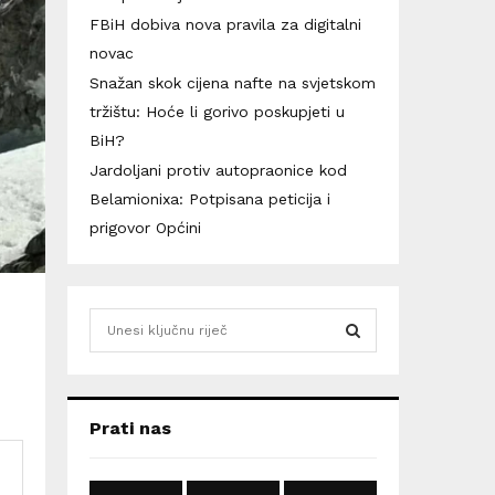
FBiH dobiva nova pravila za digitalni
novac
Snažan skok cijena nafte na svjetskom
tržištu: Hoće li gorivo poskupjeti u
BiH?
Jardoljani protiv autopraonice kod
Belamionixa: Potpisana peticija i
prigovor Općini
S
e
a
S
r
c
E
Prati nas
h
f
A
o