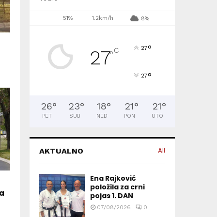
51%
1.2km/h
8%
°
27
C
27
°
°
27
26
°
23
°
18
°
21
°
21
°
PET
SUB
NED
PON
UTO
AKTUALNO
All
Ena Rajković
položila za crni
na
pojas 1. DAN
07/08/2026
0