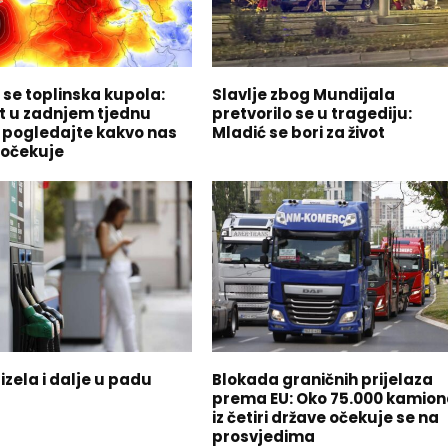
 se toplinska kupola:
Slavlje zbog Mundijala
t u zadnjem tjednu
pretvorilo se u tragediju:
, pogledajte kakvo nas
Mladić se bori za život
 očekuje
izela i dalje u padu
Blokada graničnih prijelaza
prema EU: Oko 75.000 kamio
iz četiri države očekuje se na
prosvjedima