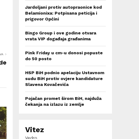
Jardoljani protiv autopraonice kod
Belamionixa: Potpisana peticija i
prigovor Općini
Bingo Group i ove godine otvara
vrata VIP događaja građanima
Pink Friday u cm-u donosi popuste
VA
do 50 posto
rde
HSP BiH podnio apelaciju Ustavnom
sudu BiH protiv ovjere kandidature
Slavena Kovačevića
Pojačan promet širom BiH, najduža
čekanja na izlazu iz zemlje
Vitez
Vedro