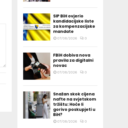
SIP BiH ovjerio
kandidacijske liste
za kompenzacijske
mandate
07/08/2026
0
FBiH dobiva nova
pravila za digitalni
novac
07/08/2026
0
Snažan skok cijena
nafte na svjetskom
tržištu: Hoće li
gorivo poskupjeti u
BiH?
07/08/2026
0