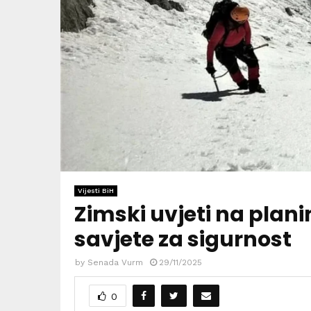
Vijesti BiH
Zimski uvjeti na plan
savjete za sigurnost
by
Senada Vurm
29/11/2025
0