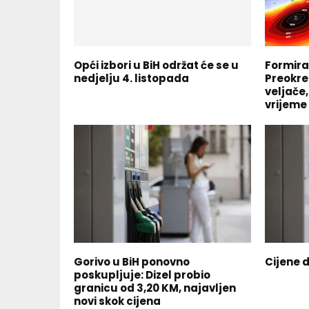
Opći izbori u BiH održat će se u
Formira
nedjelju 4. listopada
Preokre
veljače
vrijeme
Gorivo u BiH ponovno
Cijene d
poskupljuje: Dizel probio
granicu od 3,20 KM, najavljen
novi skok cijena