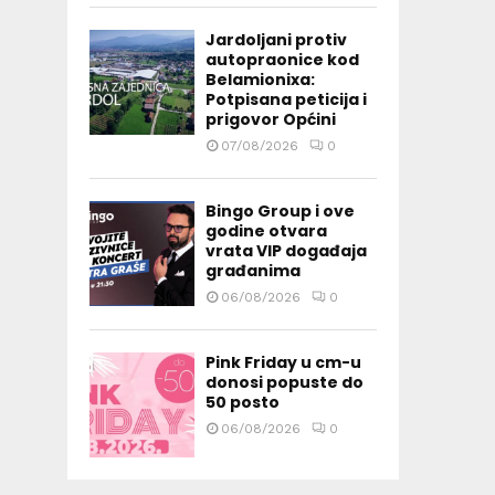
Jardoljani protiv
autopraonice kod
Belamionixa:
Potpisana peticija i
prigovor Općini
07/08/2026
0
Bingo Group i ove
godine otvara
vrata VIP događaja
građanima
06/08/2026
0
Pink Friday u cm-u
donosi popuste do
50 posto
06/08/2026
0