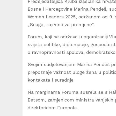
Predsjedateljica Kluba izaslanika hrv
Bosne i Hercegovine Marina Pendeš, sud
Women Leaders 2025, održanom od 9. d
„Snaga, zajedno za promjene“.
Forum, koji se održava u organizaciji V
svijeta politike, diplomacije, gospodars
o ravnopravnosti spolova, demokratskom
Svojim sudjelovanjem Marina Pendeš pre
prepoznaje važnost uloge žena u politic
kontakata i suradnje.
Na marginama Foruma susrela se s Hal
Betsom, zamjenicom ministra vanjskih p
direktoricom Europola.