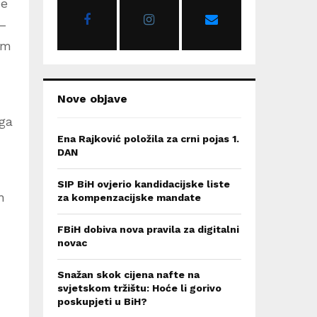
ne
r
R
:
 –
C
om
H
Nove objave
oga
Ena Rajković položila za crni pojas 1.
DAN
SIP BiH ovjerio kandidacijske liste
h
za kompenzacijske mandate
FBiH dobiva nova pravila za digitalni
novac
Snažan skok cijena nafte na
svjetskom tržištu: Hoće li gorivo
poskupjeti u BiH?