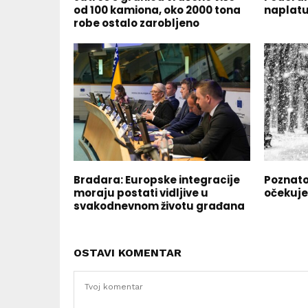
od 100 kamiona, oko 2000 tona
naplatu
robe ostalo zarobljeno
Bradara: Europske integracije
Poznato
moraju postati vidljive u
očekuje
svakodnevnom životu građana
OSTAVI KOMENTAR