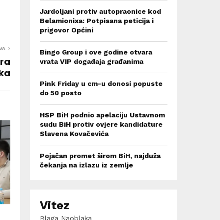
Jardoljani protiv autopraonice kod
Belamionixa: Potpisana peticija i
prigovor Općini
VA
Bingo Group i ove godine otvara
ara
vrata VIP događaja građanima
ška
Pink Friday u cm-u donosi popuste
do 50 posto
HSP BiH podnio apelaciju Ustavnom
sudu BiH protiv ovjere kandidature
Slavena Kovačevića
Pojačan promet širom BiH, najduža
čekanja na izlazu iz zemlje
Vitez
Blaga Naoblaka