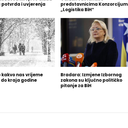
 potvrda i uvjerenja
predstavnicima Konzorciju
„Logistika BiH“
 kakvo nas vrijeme
Bradara: Izmjene Izbornog
 do kraja godine
zakona su ključno političko
pitanje za BiH