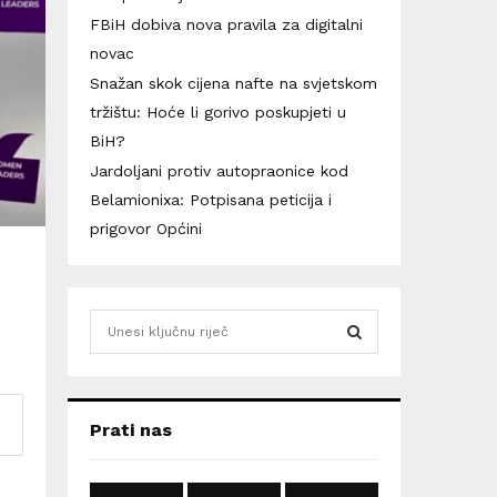
FBiH dobiva nova pravila za digitalni
novac
Snažan skok cijena nafte na svjetskom
tržištu: Hoće li gorivo poskupjeti u
BiH?
Jardoljani protiv autopraonice kod
Belamionixa: Potpisana peticija i
prigovor Općini
S
e
a
S
r
c
E
Prati nas
h
f
A
o