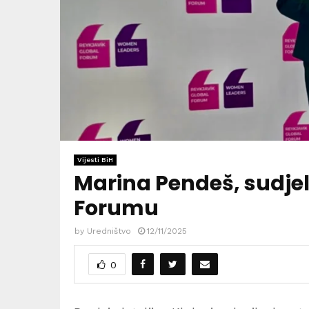
Vijesti BiH
Marina Pendeš, sudjel
Forumu
by
Uredništvo
12/11/2025
0