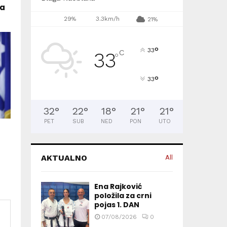
ma
29%
3.3km/h
21%
°
33
C
33
°
°
33
32
°
22
°
18
°
21
°
21
°
PET
SUB
NED
PON
UTO
AKTUALNO
All
Ena Rajković
položila za crni
pojas 1. DAN
07/08/2026
0