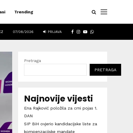
asi
Trending
FACEBOOK
INSTAGRAM
YOUTUBE
WHATSAPP
EZ
07/08/2026
PRIJAVA
Pretraga
PRETRAGA
Najnovije vijesti
Ena Rajković položila za crni pojas 1.
DAN
SIP BiH ovjerio kandidacijske liste za
kompenzacijske mandate