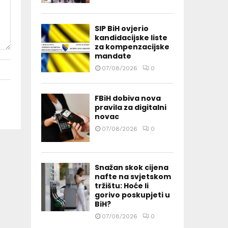
SIP BiH ovjerio
kandidacijske liste
za kompenzacijske
mandate
07/08/2026
0
FBiH dobiva nova
pravila za digitalni
novac
07/08/2026
0
Snažan skok cijena
nafte na svjetskom
tržištu: Hoće li
gorivo poskupjeti u
BiH?
07/08/2026
0