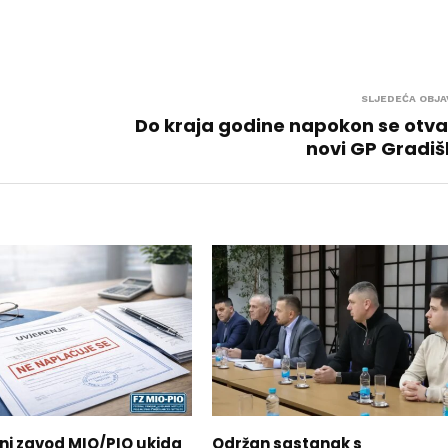
SLJEDEĆA OBJA
Do kraja godine napokon se otv
novi GP Gradi
ni zavod MIO/PIO ukida
Održan sastanak s