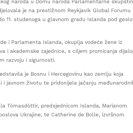
atskog naroda u Domu naroda Parlamentarne skupšti
jelovala je na prestižnom Reykjavík Global Forumu
o 11. studenoga u glavnom gradu Islanda pod gesl
lade i Parlamenta Islanda, okuplja vodeće žene iz
tva i akademske zajednice, s ciljem promicanja dijal
 razvoju i sigurnosti.
dstavila je Bosnu i Hercegovinu kao zemlju koja
i i javnom životu te pridonijela jačanju međunarodni
la Tómasdóttir, predsjednicom Islanda, Marianom
oslova Ukrajine, te Catherine de Bolle, izvršnom