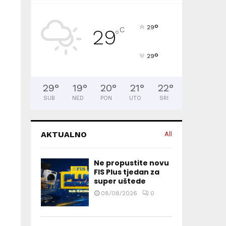
°
29
C
29
°
°
29
29
°
19
°
20
°
21
°
22
°
SUB
NED
PON
UTO
SRI
AKTUALNO
All
Ne propustite novu
FIS Plus tjedan za
super uštede
08/08/2026
0