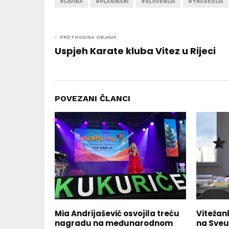
#LAVINA
#PLANINARI
#SLOVENIJA
#TRAGEDIJA
PRETHODNA OBJAVA
Uspjeh Karate kluba Vitez u Rijeci
POVEZANI ČLANCI
Mia Andrijašević osvojila treću
Vitežank
nagradu na međunarodnom
na Sveu