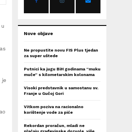
:
C
H
 u
Nove objave
nas
Ne propustite novu FIS Plus tjedan
za super uštede
Putnici ka jugu BiH godinama “muku
muče” s kilometarskim kolonama
 je
Visoki predstavnik u samostanu sv.
Franje u Gučoj Gori
Vitkom poziva na racionalno
kao
korištenje vode za piće
Rekordan proračun, mladi ne
plaćaju građevinske dozvole, više