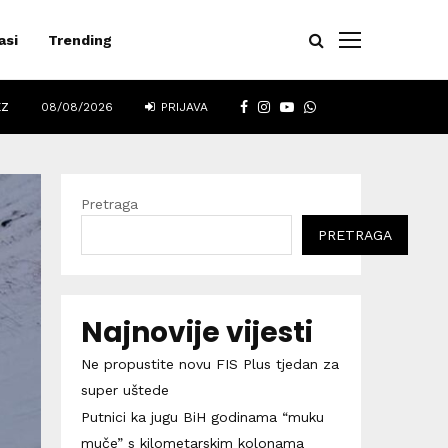
asi
Trending
FACEBOOK
INSTAGRAM
YOUTUBE
WHATSAPP
EZ
08/08/2026
PRIJAVA
Pretraga
PRETRAGA
Najnovije vijesti
Ne propustite novu FIS Plus tjedan za
super uštede
Putnici ka jugu BiH godinama “muku
muče” s kilometarskim kolonama