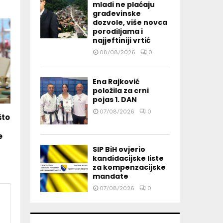
mladi ne plaćaju
građevinske
dozvole, više novca
porodiljama i
najjeftiniji vrtić
08/08/2026
0
Ena Rajković
položila za crni
pojas 1. DAN
07/08/2026
0
što
e
SIP BiH ovjerio
kandidacijske liste
za kompenzacijske
mandate
07/08/2026
0