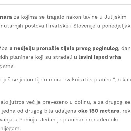
inara
za kojima se tragalo nakon lavine u Julijskim
 unutarnjih poslova Hrvatske i Slovenije u ponedjeljak
užbe
u nedjelju pronašle tijelo prvog poginulog
, da
skih planinara koji su stradali
u lavini ispod vrha
lpama.
a još se jedno tijelo mora evakuirati s planine“, rekao
galo jutros već je prevezeno u dolinu, a za drugog se
su jedna od drugog bila udaljena
oko 180 metara
, re
vanja u Bohinju. Jedan je planinar pronađen oko
snijegom.