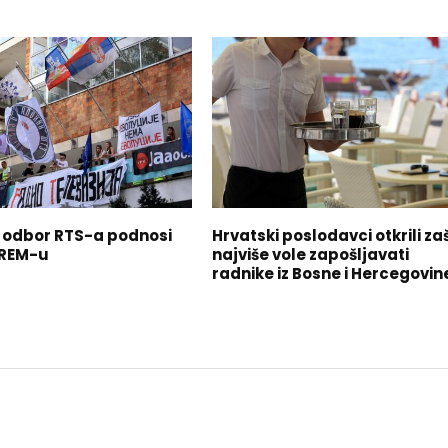
 odbor RTS-a podnosi
Hrvatski poslodavci otkrili za
 REM-u
najviše vole zapošljavati
radnike iz Bosne i Hercegovin