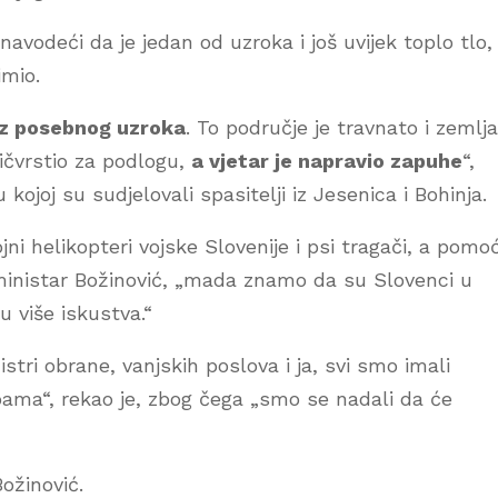
navodeći da je jedan od uzroka i još uvijek toplo tlo,
imio.
z posebnog uzroka
. To područje je travnato i zemlja
ričvrstio za podlogu,
a vjetar je napravio zapuhe
“,
 kojoj su sudjelovali spasitelji iz Jesenica i Bohinja.
ojni helikopteri vojske Slovenije i psi tragači, a pomo
 ministar Božinović, „mada znamo da su Slovenci u
 više iskustva.“
stri obrane, vanjskih poslova i ja, svi smo imali
ama“, rekao je, zbog čega „smo se nadali da će
Božinović.