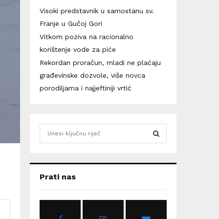
Visoki predstavnik u samostanu sv.
Franje u Gučoj Gori
Vitkom poziva na racionalno
korištenje vode za piće
Rekordan proračun, mladi ne plaćaju
građevinske dozvole, više novca
porodiljama i najjeftiniji vrtić
S
e
a
S
r
c
E
Prati nas
h
f
A
o
r
R