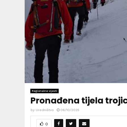
Regionalne vijesti
Pronađena tijela troji
by
Uredništvo
06/10/2025
0