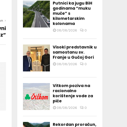
Putnici ka jugu BiH
godinama “muku
muče” s
kilometarskim
VA
kolonama
vni
08/08/2026
0
z”
Visoki predstavnik u
samostanu sv.
Franje u Gučoj Gori
08/08/2026
0
Vitkom poziva na
racionalno
korištenje vode za
piće
08/08/2026
0
Rekordan proračun,