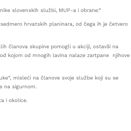
nike slovenskih službi, MUP-a i obrane.“
o sedmero hrvatskih planinara, od čega ih je četvero
lih članova skupine pomogli u akciji, ostavši na
 pod kojom od mnogih lavina nalaze zartpane njihove
juke“, misleći na članove svoje službe koji su se
ne na sigurnom.
a i okolice.