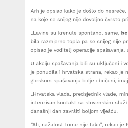
Arh je opsiao kako je došlo do nesreće, 
na koje se snijeg nije dovoljno čvrsto pr
„Lavine su krenule spontano, same,
be
bila razmjerno topla pa se snijeg nije p
opisao je voditelj operacije spašavanja, u
U akciju spašavanja bili su uključeni i v
je ponudila i hrvatska strana, rekao je
gorskom spašavanju bolje obučeni, imaju
„Hrvatska vlada, predsjednik vlade, mini
intenzivan kontakt sa slovenskim služb
današnji dan završiti boljom viješću.
“Ali, nažalost tome nije tako”, rekao je 