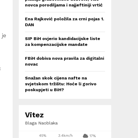
novca porodiljama i najjeftiniji vrtić
Ena Rajković položila za crni pojas 1.
DAN
 je
SIP BiH ovjerio kandidacijske liste
za kompenzacijske mandate
FBiH dobiva nova pravila za digitalni
novac
ć
Snažan skok cijena nafte na
svjetskom tržištu: Hoće li gorivo
poskupjeti u BiH?
Vitez
Blaga Naoblaka
45%
3.4km/h
17%