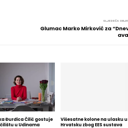
SLJEDEĆA OBJA
Glumac Marko Mirković za “Dne
ava
a Đurđica Čilić gostuje
Višesatne kolone na ulasku u
čilištu u Udinama
Hrvatsku zbog EES sustava