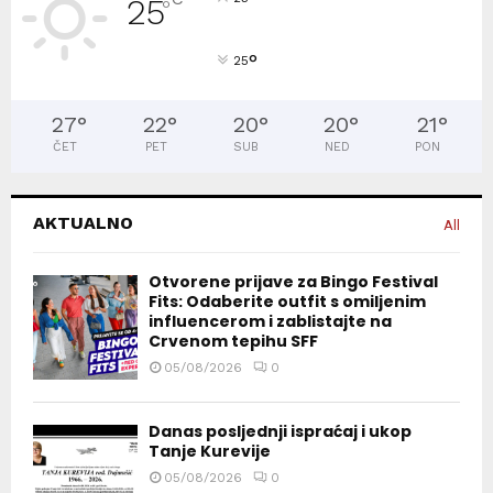
25
°
°
25
27
°
22
°
20
°
20
°
21
°
ČET
PET
SUB
NED
PON
AKTUALNO
All
Otvorene prijave za Bingo Festival
Fits: Odaberite outfit s omiljenim
influencerom i zablistajte na
Crvenom tepihu SFF
05/08/2026
0
Danas posljednji ispraćaj i ukop
Tanje Kurevije
05/08/2026
0