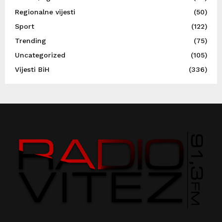
Regionalne vijesti
(50)
Sport
(122)
Trending
(75)
Uncategorized
(105)
Vijesti BiH
(336)