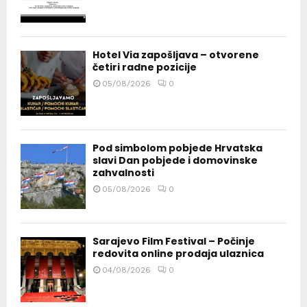
Hotel Via zapošljava – otvorene
četiri radne pozicije
05/08/2026
0
Pod simbolom pobjede Hrvatska
slavi Dan pobjede i domovinske
zahvalnosti
05/08/2026
0
Sarajevo Film Festival – Počinje
redovita online prodaja ulaznica
04/08/2026
0