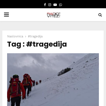
FACEBOOK
INSTAGRAM
YOUTUBE
WHATSAPP
PRIMARY
MENU
Naslovnica
#tragedija
Tag : #tragedija