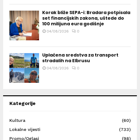
Korak bliže SEPA-i: Bradara potpisala
set financijskih zakona, uštede do
100 milijuna eura godišnje
04/08/2026
0
Uplaćena sredstva za transport
stradalih na Elbrusu
04/08/2026
0
Kategorije
Kultura
(60)
Lokalne vijesti
(733)
Promo/Oglasi
(98)