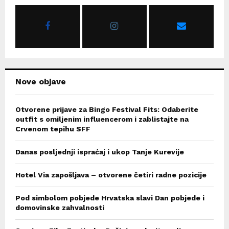
o
r
R
:
C
H
Nove objave
Otvorene prijave za Bingo Festival Fits: Odaberite
outfit s omiljenim influencerom i zablistajte na
Crvenom tepihu SFF
Danas posljednji ispraćaj i ukop Tanje Kurevije
Hotel Via zapošljava – otvorene četiri radne pozicije
Pod simbolom pobjede Hrvatska slavi Dan pobjede i
domovinske zahvalnosti