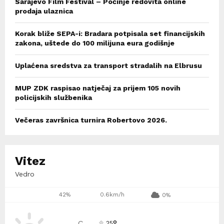
Sarajevo Film Festival – Počinje redovita online
prodaja ulaznica
Korak bliže SEPA-i: Bradara potpisala set financijskih
zakona, uštede do 100 milijuna eura godišnje
Uplaćena sredstva za transport stradalih na Elbrusu
MUP ZDK raspisao natječaj za prijem 105 novih
policijskih službenika
Večeras završnica turnira Robertovo 2026.
Vitez
Vedro
42%
0.6km/h
0%
°
C
25