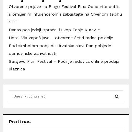
Otvorene prijave za Bingo Festival Fits: Odaberite outfit
s omiljenim influencerom i zablistajte na Crvenom tepihu
SFF
Danas posljednji ispraćaj i ukop Tanje Kurevije
Hotel Via zapošljava – otvorene četiri radne pozicije
Pod simbolom pobjede Hrvatska slavi Dan pobjede i
domovinske zahvalnosti
Sarajevo Film Festival – Počinje redovita online prodaja
ulaznica
S
e
a
S
r
c
E
Prati nas
h
f
A