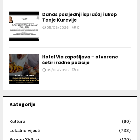
Danas posljednji ispraćaj i ukop
Tanje Kurevije
05/08/2026
0
Hotel Via zapošljava – otvorene
četiri radne pozicije
05/08/2026
0
Kategorije
Kultura
(60)
Lokalne vijesti
(733)
Promo/Oglasi
(100)