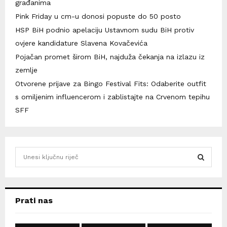
građanima
Pink Friday u cm-u donosi popuste do 50 posto
HSP BiH podnio apelaciju Ustavnom sudu BiH protiv
ovjere kandidature Slavena Kovačevića
Pojačan promet širom BiH, najduža čekanja na izlazu iz
zemlje
Otvorene prijave za Bingo Festival Fits: Odaberite outfit
s omiljenim influencerom i zablistajte na Crvenom tepihu
SFF
S
e
a
S
r
c
E
Prati nas
h
f
A
o