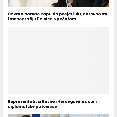
Čavara pozvao Papu da posjeti BiH, darovao mu
i monografiju Bolnica s pečatom
Reprezentativci Bosne i Hercegovine dobili
diplomatske putovnice