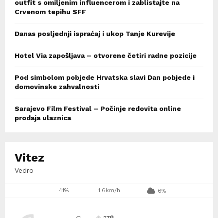
outfit s omiljenim influencerom i zablistajte na
Crvenom tepihu SFF
Danas posljednji ispraćaj i ukop Tanje Kurevije
Hotel Via zapošljava – otvorene četiri radne pozicije
Pod simbolom pobjede Hrvatska slavi Dan pobjede i
domovinske zahvalnosti
Sarajevo Film Festival – Počinje redovita online
prodaja ulaznica
Vitez
Vedro
41%
1.6km/h
6%