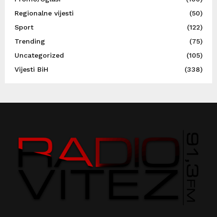
Regionalne vijesti
(50)
Sport
(122)
Trending
(75)
Uncategorized
(105)
Vijesti BiH
(338)