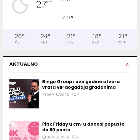
°
C
27
27
°
°
27
26
°
24
°
21
°
18
°
21
°
ČET
PET
SUB
NED
PON
AKTUALNO
All
Bingo Group i ove godine otvara
vrata VIP događaja građanima
06/08/2026
0
Pink Friday u cm-u donosi popuste
do 50 posto
06/08/2026
0