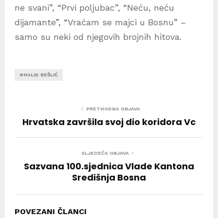
ne svani”, “Prvi poljubac”, “Neću, neću
dijamante”, “Vraćam se majci u Bosnu” –
samo su neki od njegovih brojnih hitova.
#HALID BEŠLIĆ
PRETHODNA OBJAVA
Hrvatska završila svoj dio koridora Vc
SLJEDEĆA OBJAVA
Sazvana 100.sjednica Vlade Kantona
Središnja Bosna
POVEZANI ČLANCI