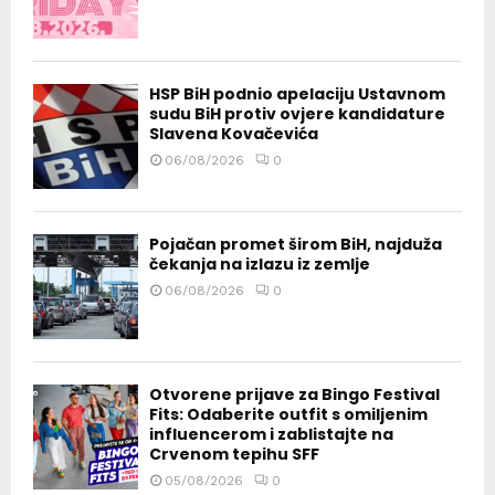
HSP BiH podnio apelaciju Ustavnom
sudu BiH protiv ovjere kandidature
Slavena Kovačevića
06/08/2026
0
Pojačan promet širom BiH, najduža
čekanja na izlazu iz zemlje
06/08/2026
0
Otvorene prijave za Bingo Festival
Fits: Odaberite outfit s omiljenim
influencerom i zablistajte na
Crvenom tepihu SFF
05/08/2026
0