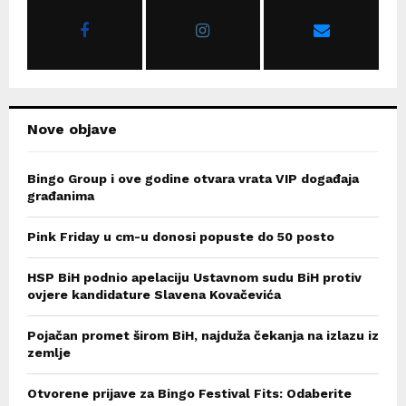
r
R
:
C
H
Nove objave
Bingo Group i ove godine otvara vrata VIP događaja
građanima
Pink Friday u cm-u donosi popuste do 50 posto
HSP BiH podnio apelaciju Ustavnom sudu BiH protiv
ovjere kandidature Slavena Kovačevića
Pojačan promet širom BiH, najduža čekanja na izlazu iz
zemlje
Otvorene prijave za Bingo Festival Fits: Odaberite