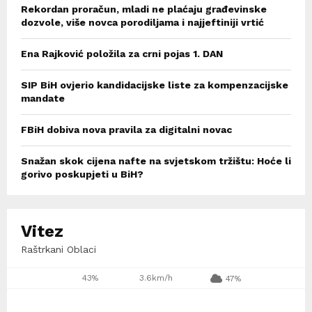
Rekordan proračun, mladi ne plaćaju građevinske
dozvole, više novca porodiljama i najjeftiniji vrtić
Ena Rajković položila za crni pojas 1. DAN
SIP BiH ovjerio kandidacijske liste za kompenzacijske
mandate
FBiH dobiva nova pravila za digitalni novac
Snažan skok cijena nafte na svjetskom tržištu: Hoće li
gorivo poskupjeti u BiH?
Vitez
Raštrkani Oblaci
43%
3.6km/h
47%