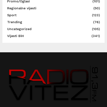
Promo/Oglasi
(101)
Regionalne vijesti
(50)
Sport
(123)
Trending
(76)
Uncategorized
(105)
Vijesti BiH
(341)