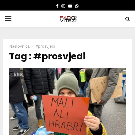
FACEBOOK
INSTAGRAM
YOUTUBE
WHATSAPP
PRIMARY
MENU
Naslovnica
#prosvjedi
Tag : #prosvjedi