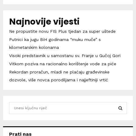
Najnovije vijesti
Ne propustite novu FIS Plus tjedan za super uštede
Putnici ka jugu BiH godinama “muku muče” s
kilometarskim kolonama
Visoki predstavnik u samostanu sv. Franje u Gučoj Gori
Vitkom poziva na racionalno korištenje vode za piće
Rekordan proračun, mladi ne plaćaju građevinske
dozvole, više novca porodiljama i najjeftiniji vrtić
S
e
a
S
r
c
E
Prati nas