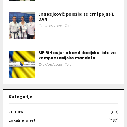
Ena Rajković položila za crni pojas 1.
DAN
07/08/2026
0
SIP BiH ovjerio kandidacijske liste za
kompenzacijske mandate
07/08/2026
0
Kategorije
Kultura
(60)
Lokalne vijesti
(737)