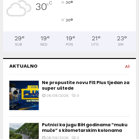
°
C
30
30
°
°
30
29
°
19
°
19
°
21
°
23
°
SUB
NED
PON
UTO
SRI
AKTUALNO
All
Ne propustite novu FIS Plus tjedan za
super uštede
08/08/2026
0
Putnici ka jugu BiH godinama “muku
muče” s kilometarskim kolonama
08/08/2026
0