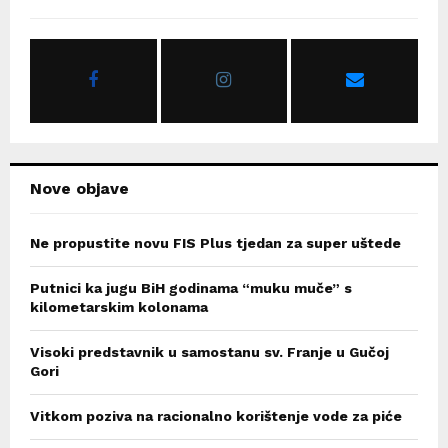
h
f
A
o
r
R
:
C
H
Nove objave
Ne propustite novu FIS Plus tjedan za super uštede
Putnici ka jugu BiH godinama “muku muče” s
kilometarskim kolonama
Visoki predstavnik u samostanu sv. Franje u Gučoj
Gori
Vitkom poziva na racionalno korištenje vode za piće