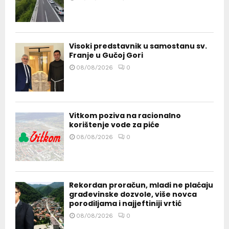
Visoki predstavnik u samostanu sv.
Franje u Gučoj Gori
08/08/2026
0
Vitkom poziva na racionalno
korištenje vode za piće
08/08/2026
0
Rekordan proračun, mladi ne plaćaju
građevinske dozvole, više novca
porodiljama i najjeftiniji vrtić
08/08/2026
0