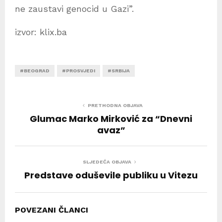
ne zaustavi genocid u Gazi”.
izvor: klix.ba
#BEOGRAD
#PROSVJEDI
#SRBIJA
PRETHODNA OBJAVA
Glumac Marko Mirković za “Dnevni
avaz”
SLJEDEĆA OBJAVA
Predstave oduševile publiku u Vitezu
POVEZANI ČLANCI