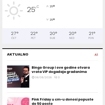
°
C
25
25
°
°
25
27
°
22
°
20
°
20
°
21
°
ČET
PET
SUB
NED
PON
AKTUALNO
All
Bingo Group i ove godine otvara
vrata VIP događaja građanima
06/08/2026
0
Pink Friday u cm-u donosi popuste
do 50 posto