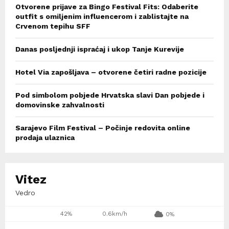
Otvorene prijave za Bingo Festival Fits: Odaberite
outfit s omiljenim influencerom i zablistajte na
Crvenom tepihu SFF
Danas posljednji ispraćaj i ukop Tanje Kurevije
Hotel Via zapošljava – otvorene četiri radne pozicije
Pod simbolom pobjede Hrvatska slavi Dan pobjede i
domovinske zahvalnosti
Sarajevo Film Festival – Počinje redovita online
prodaja ulaznica
Vitez
Vedro
42%
0.6km/h
0%