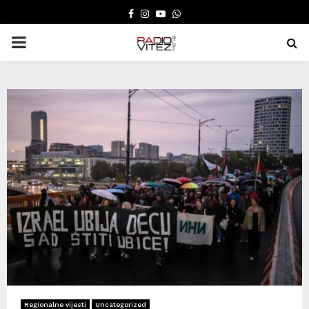
FACEBOOK
INSTAGRAM
YOUTUBE
WHATSAPP
PRIMARY
MENU
Regionalne vijesti
Uncategorized