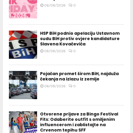
06/08/2026
0
HSP BiH podnio apelaciju Ustavnom
sudu BiH protiv ovjere kandidature
Slavena Kovačevića
06/08/2026
0
Pojačan promet širom BiH, najduža
čekanja na izlazu iz zemlje
06/08/2026
0
Otvorene prijave za Bingo Festival
Fits: Odaberite outfit s omiljenim
influencerom i zablistajte na
Crvenom tepihu SFF