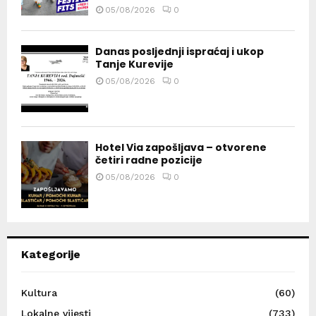
05/08/2026
0
Danas posljednji ispraćaj i ukop
Tanje Kurevije
05/08/2026
0
Hotel Via zapošljava – otvorene
četiri radne pozicije
05/08/2026
0
Kategorije
Kultura
(60)
Lokalne vijesti
(733)