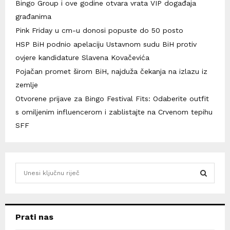
Bingo Group i ove godine otvara vrata VIP događaja
građanima
Pink Friday u cm-u donosi popuste do 50 posto
HSP BiH podnio apelaciju Ustavnom sudu BiH protiv
ovjere kandidature Slavena Kovačevića
Pojačan promet širom BiH, najduža čekanja na izlazu iz
zemlje
Otvorene prijave za Bingo Festival Fits: Odaberite outfit
s omiljenim influencerom i zablistajte na Crvenom tepihu
SFF
S
e
a
S
r
c
E
Prati nas
h