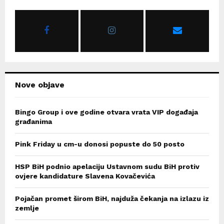
f
A
o
r
R
:
C
H
Nove objave
Bingo Group i ove godine otvara vrata VIP događaja
građanima
Pink Friday u cm-u donosi popuste do 50 posto
HSP BiH podnio apelaciju Ustavnom sudu BiH protiv
ovjere kandidature Slavena Kovačevića
Pojačan promet širom BiH, najduža čekanja na izlazu iz
zemlje