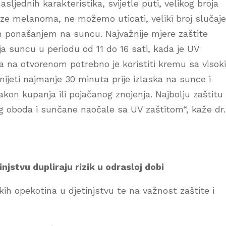
asljednih karakteristika, svijetle puti, velikog broja
ze melanoma, ne možemo uticati, veliki broj slučaj
m ponašanjem na suncu. Najvažnije mjere zaštite
ja suncu u periodu od 11 do 16 sati, kada je UV
vka na otvorenom potrebno je koristiti kremu sa visok
nijeti najmanje 30 minuta prije izlaska na sunce i
nakon kupanja ili pojačanog znojenja. Najbolju zaštitu
og oboda i sunčane naočale sa UV zaštitom“, kaže dr.
jstvu dupliraju rizik u odrasloj dobi
h opekotina u djetinjstvu te na važnost zaštite i