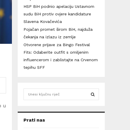
HSP BiH podnio apelaciju Ustavnom
sudu BiH protiv ovjere kandidature
Slavena Kovačevića
Pojačan promet širom BiH, najduža
čekanja na izlazu iz zemlje
Otvorene prijave za Bingo Festival
Fits: Odaberite outfit s omiljenim
influencerom i zablistajte na Crvenom
tepihu SFF
S
e
a
o u
S
r
c
E
Prati nas
h
f
A