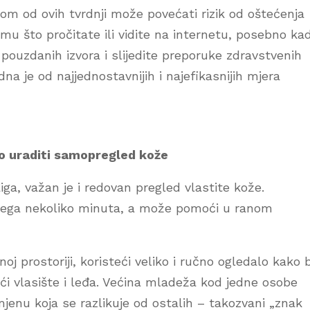
jom od ovih tvrdnji može povećati rizik od oštećenja
emu što pročitate ili vidite na internetu, posebno ka
iz pouzdanih izvora i slijedite preporuke zdravstvenih
dna je od najjednostavnijih i najefikasnijih mjera
no uraditi samopregled kože
iga, važan je i redovan pregled vlastite kože.
ega nekoliko minuta, a može pomoći u ranom
noj prostoriji, koristeći veliko i ručno ogledalo kako b
ujući vlasište i leđa. Većina mladeža kod jedne osobe
mjenu koja se razlikuje od ostalih – takozvani „znak