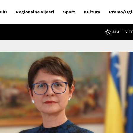
 BiH
Regionalne vijesti
Sport
Kultura
Promo/Ogl
C
VIT
35.3