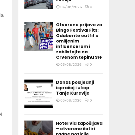
06/08/2026
0
da
Otvorene prijave za
Bingo Festival Fits:
Odaberite outfit s
omiljenim
influencerom i
zablistajte na
Crvenom tepihu SFF
05/08/2026
0
Danas posljednji
ispraćaj i ukop
Tanje Kurevije
05/08/2026
0
i
Hotel Via zapošljava
– otvorene četiri
radne pozicije