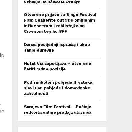
čekanja na izlazu iz zemlje
Otvorene prijave za Bingo Festival
Fits: Odaberite outfit s omiljenim
influencerom i zablistajte na
Crvenom tepihu SFF
Danas posljednji ispraćaj i ukop
Tanje Kurevije
r.
Hotel Via zapošljava – otvorene
četiri radne pozicije
Pod simbolom pobjede Hrvatska
slavi Dan pobjede i domovinske
zahvalnosti
,
Sarajevo Film Festival – Počinje
ne
redovita online prodaja ulaznica