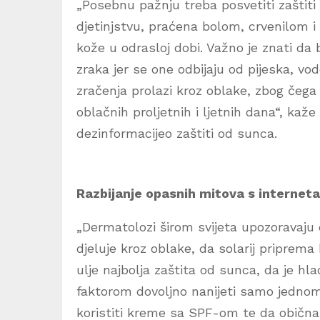
„Posebnu pažnju treba posvetiti zaštiti
djetinjstvu, praćena bolom, crvenilom i
kože u odrasloj dobi. Važno je znati da
zraka jer se one odbijaju od pijeska, vo
zračenja prolazi kroz oblake, zbog čega
oblačnih proljetnih i ljetnih dana“, kaž
dezinformacijeo zaštiti od sunca.
Razbijanje opasnih mitova s interneta: 
„Dermatolozi širom svijeta upozoravaj
djeluje kroz oblake, da solarij priprem
ulje najbolja zaštita od sunca, da je hl
faktorom dovoljno nanijeti samo jednom
koristiti kreme sa SPF-om te da običn