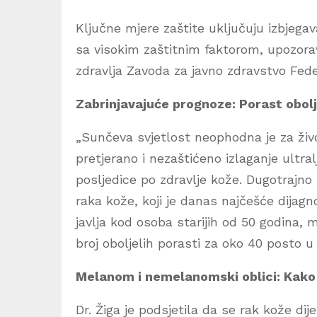
Ključne mjere zaštite uključuju izbjega
sa visokim zaštitnim faktorom, upozorav
zdravlja Zavoda za javno zdravstvo Fede
Zabrinjavajuće prognoze: Porast obolj
„Sunčeva svjetlost neophodna je za živo
pretjerano i nezaštićeno izlaganje ultr
posljedice po zdravlje kože. Dugotrajno 
raka kože, koji je danas najčešće dijagn
javlja kod osoba starijih od 50 godina, m
broj oboljelih porasti za oko 40 posto u
Melanom i nemelanomski oblici: Kako 
Dr. Žiga je podsjetila da se rak kože d