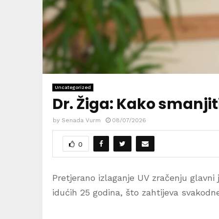
Uncategorized
Dr. Žiga: Kako smanjit
by
Senada Vurm
08/07/2026
0
Pretjerano izlaganje UV zračenju glavni 
idućih 25 godina, što zahtijeva svakodn