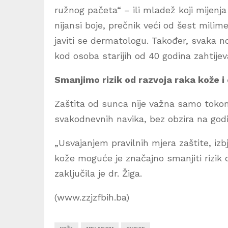
ružnog pačeta“ – ili mladež koji mijenja 
nijansi boje, prečnik veći od šest milimet
javiti se dermatologu. Također, svaka n
kod osoba starijih od 40 godina zahtijev
Smanjimo rizik od razvoja raka kože 
Zaštita od sunca nije važna samo tokom l
svakodnevnih navika, bez obzira na godi
„Usvajanjem pravilnih mjera zaštite, i
kože moguće je značajno smanjiti rizik 
zaključila je dr. Žiga.
(www.zzjzfbih.ba)