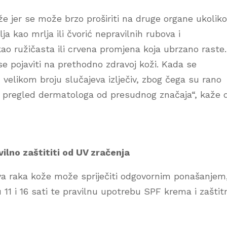
že jer se može brzo proširiti na druge organe ukoliko
ja kao mrlja ili čvorić nepravilnih rubova i
kao ružičasta ili crvena promjena koja ubrzano raste.
se pojaviti na prethodno zdravoj koži. Kada se
u velikom broju slučajeva izlječiv, zbog čega su rano
 pregled dermatologa od presudnog značaja“, kaže d
ilno zaštititi od UV zračenja
eva raka kože može spriječiti odgovornim ponašanjem
 11 i 16 sati te pravilnu upotrebu SPF krema i zaštit