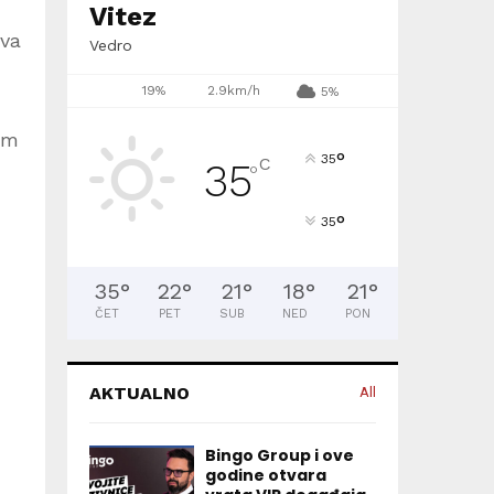
Vitez
eva
Vedro
19%
2.9km/h
5%
im
°
35
C
35
°
°
35
35
°
22
°
21
°
18
°
21
°
ČET
PET
SUB
NED
PON
AKTUALNO
All
Bingo Group i ove
godine otvara