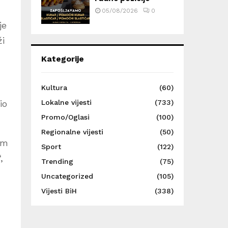
05/08/2026
0
je
ži
Kategorije
Kultura
(60)
io
Lokalne vijesti
(733)
Promo/Oglasi
(100)
Regionalne vijesti
(50)
om
Sport
(122)
,
Trending
(75)
Uncategorized
(105)
Vijesti BiH
(338)