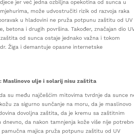
 djece jer već jedna ozbiljna opekotina od sunca u
 mjehurima, može udvostručiti rizik od razvoja raka
 boravak u hladovini ne pruža potpunu zaštitu od UV
de, betona i drugih površina. Također, značajan dio U
 zaštita od sunca ostaje jednako važna i tokom
e dr. Žiga i demantuje opasne internetske
Maslinovo ulje i solarij nisu zaštita
u da su među najčešćim mitovima tvrdnje da sunce n
a kožu za sigurno sunčanje na moru, da je maslinovo
adovina dovoljna zaštita, da je kremu sa zaštitnim
 dnevno, da nakon tamnjenja kože više nije potrebn
a pamučna majica pruža potpunu zaštitu od UV