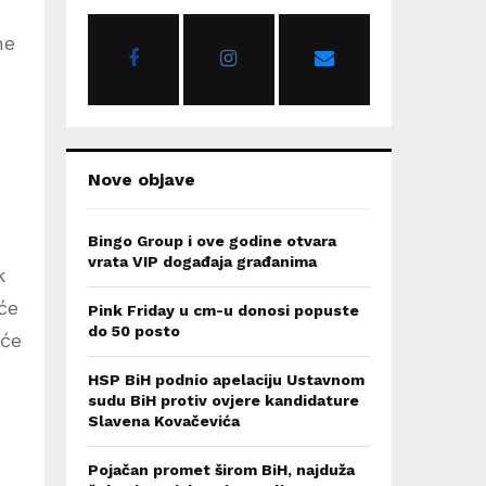
o
r
me
R
:
C
H
Nove objave
Bingo Group i ove godine otvara
vrata VIP događaja građanima
k
šće
Pink Friday u cm-u donosi popuste
do 50 posto
 će
HSP BiH podnio apelaciju Ustavnom
sudu BiH protiv ovjere kandidature
Slavena Kovačevića
Pojačan promet širom BiH, najduža