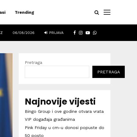
asi
Trending
FACEBOOK
INSTAGRAM
YOUTUBE
WHATSAPP
EZ
06/08/2026
PRIJAVA
Pretraga
PRETRAGA
Najnovije vijesti
Bingo Group i ove godine otvara vrata
VIP događaja građanima
Pink Friday u cm-u donosi popuste do
50 posto