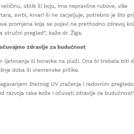
veličinu, oblik ili boju, ima nepravilne rubove, više
ara, svrbi, krvari ili ne zacjeljuje, potrebno je što pri
ova promjena koja se pojavi na prethodno zdravoj ko
a stručni pregled“, kaže dr. Žiga.
i očuvajmo zdravlje za budućnost
jetovanja ili boravka na plaži. Ona bi trebala biti d
šnje doba ili vremenske prilike.
zbjegavanjem štetnog UV zračenja i redovnim pregled
od razvoja raka kože i očuvati zdravlje za budućnost“