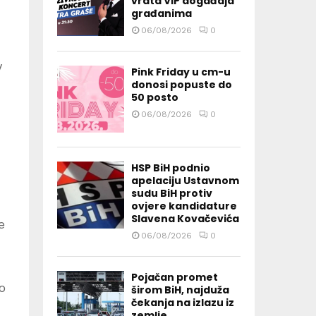
vrata VIP događaja
građanima
06/08/2026
0
V
Pink Friday u cm-u
donosi popuste do
50 posto
06/08/2026
0
HSP BiH podnio
apelaciju Ustavnom
sudu BiH protiv
ovjere kandidature
Slavena Kovačevića
e
06/08/2026
0
Pojačan promet
o
širom BiH, najduža
čekanja na izlazu iz
zemlje