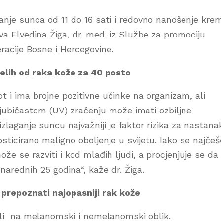
vanje sunca od 11 do 16 sati i redovno nanošenje kre
a Elvedina Žiga, dr. med. iz Službe za promociju
racije Bosne i Hercegovine.
elih od raka kože za 40 posto
t i ima brojne pozitivne učinke na organizam, ali
aljubičastom (UV) zračenju može imati ozbiljne
izlaganje suncu najvažniji je faktor rizika za nastana
osticirano maligno oboljenje u svijetu. Iako se najče
ože se razviti i kod mlađih ljudi, a procjenjuje se da
 narednih 25 godina“, kaže dr. Žiga.
prepoznati najopasniji rak kože
ijeli na melanomski i nemelanomski oblik.