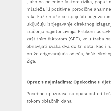
„Iako na pojedine faktore rizika, poput n
mladeža ili pozitivne porodične anamne
raka kože može se spriječiti odgovorni
uključuju izbjegavanje direktnog izlagan
zračenje najintenzivnije. Prilikom bora
zaštitnim faktorom (SPF), koju treba na
obnavljati svaka dva do tri sata, kao i 
pruža odgovarajuća odjeća, šeširi širok
Žiga.
Oprez s najmlađima: Opekotine u djetin
Posebno upozorava na opasnost od teški
tokom oblačnih dana.