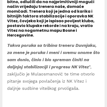
bitno, odlučili da na najprimitivniji mogući
način vrijeđaju trenera naše, domaće
momčadi. Trenera koji je jedna od karika i
bitnijih faktora stabilizacije i oporavka NK
Vitez, čovjeka koji je ispisao povijest kluba,
postavio klupske rekorde i na kraju, vratio
Vitez na nogometnu mapu Bosne i
Hercegovine.
Takva poruka sa tribina treneru Duvnjaku,
za mene je poruka i meni i svemu onome što
sam donio, činio i bio spreman činiti na
daljnjoj stabilizaciji i progresu NK Vitez
“,
zaključio je Mulaosmanović te time otvorio
pitanje svojega povlačenja iz NK Vitez i
daljnje sudbine viteškog prvoligaša.