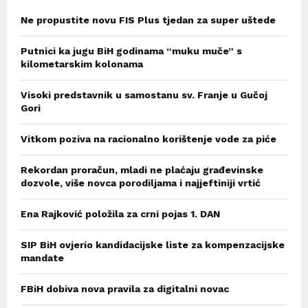
Ne propustite novu FIS Plus tjedan za super uštede
Putnici ka jugu BiH godinama “muku muče” s
kilometarskim kolonama
Visoki predstavnik u samostanu sv. Franje u Gučoj
Gori
Vitkom poziva na racionalno korištenje vode za piće
Rekordan proračun, mladi ne plaćaju građevinske
dozvole, više novca porodiljama i najjeftiniji vrtić
Ena Rajković položila za crni pojas 1. DAN
SIP BiH ovjerio kandidacijske liste za kompenzacijske
mandate
FBiH dobiva nova pravila za digitalni novac