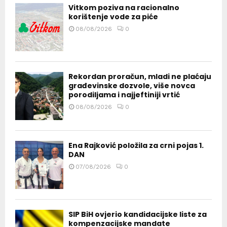
Vitkom poziva na racionalno
korištenje vode za piće
08/08/2026
0
Rekordan proračun, mladi ne plaćaju
građevinske dozvole, više novca
porodiljama i najjeftiniji vrtić
08/08/2026
0
Ena Rajković položila za crni pojas 1.
DAN
07/08/2026
0
SIP BiH ovjerio kandidacijske liste za
kompenzacijske mandate