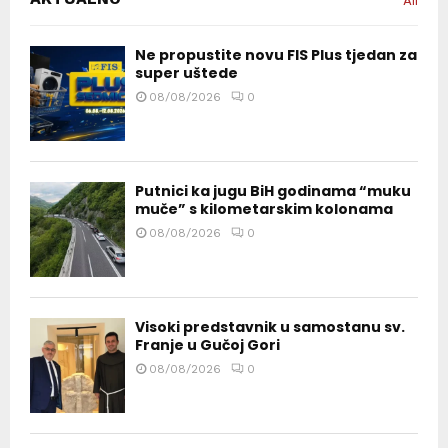
All
Ne propustite novu FIS Plus tjedan za
super uštede
08/08/2026
0
Putnici ka jugu BiH godinama “muku
muče” s kilometarskim kolonama
08/08/2026
0
Visoki predstavnik u samostanu sv.
Franje u Gučoj Gori
08/08/2026
0