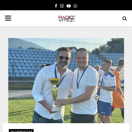
FACEBOOK
INSTAGRAM
YOUTUBE
WHATSAPP
PRIMARY
MENU
Uncategorized