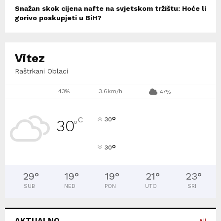
Snažan skok cijena nafte na svjetskom tržištu: Hoće li
gorivo poskupjeti u BiH?
Vitez
Raštrkani Oblaci
43%
3.6km/h
47%
°
C
30
30
°
°
30
29
°
19
°
19
°
21
°
23
°
SUB
NED
PON
UTO
SRI
AKTUALNO