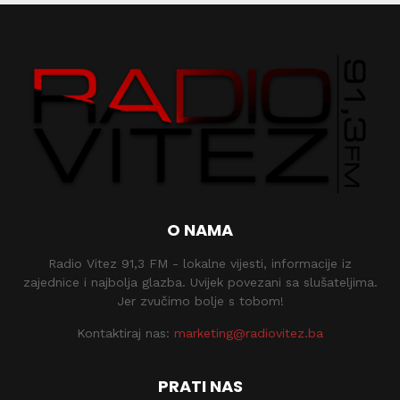
O NAMA
Radio Vitez 91,3 FM - lokalne vijesti, informacije iz
zajednice i najbolja glazba. Uvijek povezani sa slušateljima.
Jer zvučimo bolje s tobom!
Kontaktiraj nas:
marketing@radiovitez.ba
PRATI NAS