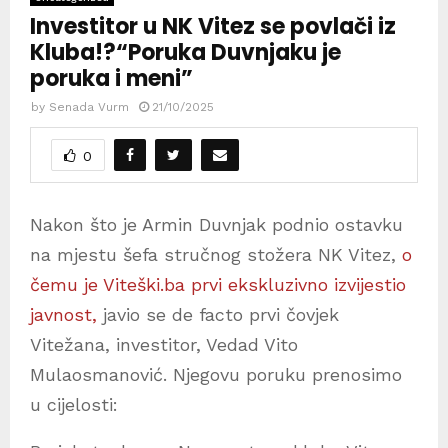
Investitor u NK Vitez se povlači iz
Kluba!?“Poruka Duvnjaku je
poruka i meni”
by
Senada Vurm
21/10/2025
0
Nakon što je Armin Duvnjak podnio ostavku
na mjestu šefa stručnog stožera NK Vitez,
o
čemu je Viteški.ba prvi ekskluzivno izvijestio
javnost,
javio se de facto prvi čovjek
Vitežana, investitor, Vedad Vito
Mulaosmanović. Njegovu poruku prenosimo
u cijelosti: