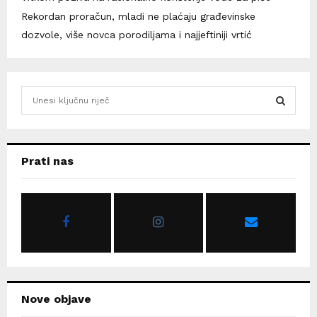
Rekordan proračun, mladi ne plaćaju građevinske
dozvole, više novca porodiljama i najjeftiniji vrtić
S
e
a
S
r
c
E
Prati nas
h
f
A
o
r
R
:
C
H
Nove objave