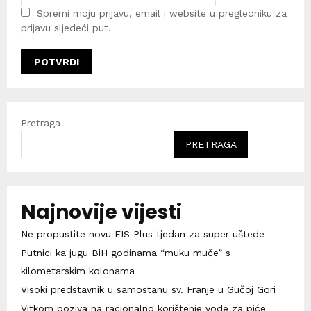
Spremi moju prijavu, email i website u pregledniku za
prijavu sljedeći put.
Pretraga
PRETRAGA
Najnovije vijesti
Ne propustite novu FIS Plus tjedan za super uštede
Putnici ka jugu BiH godinama “muku muče” s
kilometarskim kolonama
Visoki predstavnik u samostanu sv. Franje u Gučoj Gori
Vitkom poziva na racionalno korištenje vode za piće