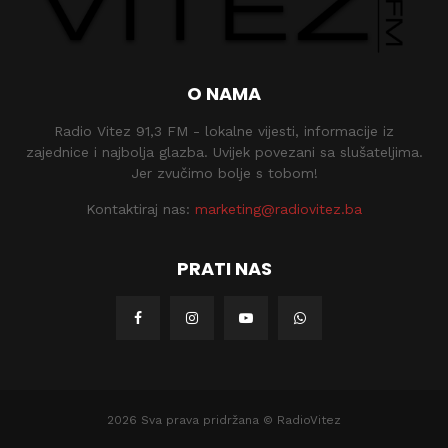
O NAMA
Radio Vitez 91,3 FM - lokalne vijesti, informacije iz
zajednice i najbolja glazba. Uvijek povezani sa slušateljima.
Jer zvučimo bolje s tobom!
Kontaktiraj nas:
marketing@radiovitez.ba
PRATI NAS
2026 Sva prava pridržana © RadioVitez