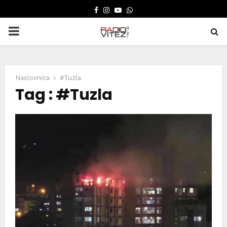
FACEBOOK
INSTAGRAM
YOUTUBE
WHATSAPP
PRIMARY
MENU
Naslovnica
#Tuzla
Tag : #Tuzla