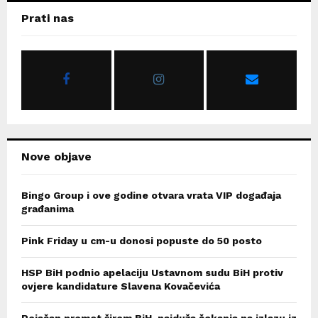
c
E
Prati nas
h
f
A
o
r
R
:
C
H
Nove objave
Bingo Group i ove godine otvara vrata VIP događaja
građanima
Pink Friday u cm-u donosi popuste do 50 posto
HSP BiH podnio apelaciju Ustavnom sudu BiH protiv
ovjere kandidature Slavena Kovačevića
Pojačan promet širom BiH, najduža čekanja na izlazu iz