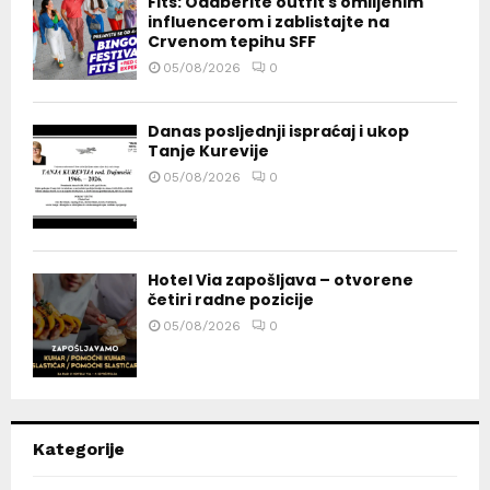
Fits: Odaberite outfit s omiljenim
influencerom i zablistajte na
Crvenom tepihu SFF
05/08/2026
0
Danas posljednji ispraćaj i ukop
Tanje Kurevije
05/08/2026
0
Hotel Via zapošljava – otvorene
četiri radne pozicije
05/08/2026
0
Kategorije