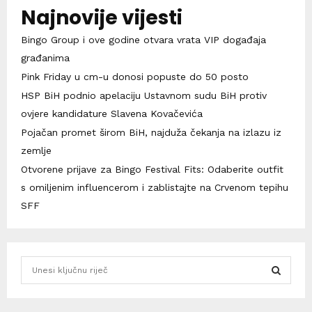
Najnovije vijesti
Bingo Group i ove godine otvara vrata VIP događaja
građanima
Pink Friday u cm-u donosi popuste do 50 posto
HSP BiH podnio apelaciju Ustavnom sudu BiH protiv
ovjere kandidature Slavena Kovačevića
Pojačan promet širom BiH, najduža čekanja na izlazu iz
zemlje
Otvorene prijave za Bingo Festival Fits: Odaberite outfit
s omiljenim influencerom i zablistajte na Crvenom tepihu
SFF
S
e
a
S
r