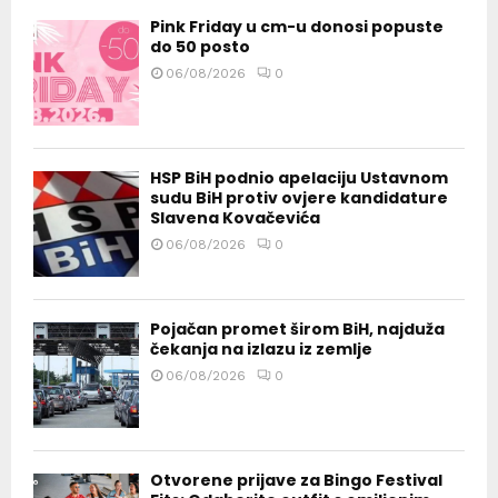
Pink Friday u cm-u donosi popuste
do 50 posto
06/08/2026
0
HSP BiH podnio apelaciju Ustavnom
sudu BiH protiv ovjere kandidature
Slavena Kovačevića
06/08/2026
0
Pojačan promet širom BiH, najduža
čekanja na izlazu iz zemlje
06/08/2026
0
Otvorene prijave za Bingo Festival