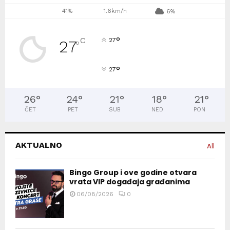
41%
1.6km/h
6%
°
C
27
27
°
°
27
26
°
24
°
21
°
18
°
21
°
ČET
PET
SUB
NED
PON
AKTUALNO
All
Bingo Group i ove godine otvara
vrata VIP događaja građanima
06/08/2026
0