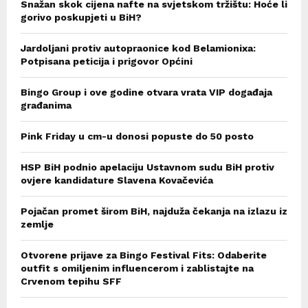
Snažan skok cijena nafte na svjetskom tržištu: Hoće li
gorivo poskupjeti u BiH?
Jardoljani protiv autopraonice kod Belamionixa:
Potpisana peticija i prigovor Općini
Bingo Group i ove godine otvara vrata VIP događaja
građanima
Pink Friday u cm-u donosi popuste do 50 posto
HSP BiH podnio apelaciju Ustavnom sudu BiH protiv
ovjere kandidature Slavena Kovačevića
Pojačan promet širom BiH, najduža čekanja na izlazu iz
zemlje
Otvorene prijave za Bingo Festival Fits: Odaberite
outfit s omiljenim influencerom i zablistajte na
Crvenom tepihu SFF