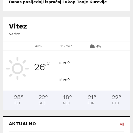
Danas posljednji ispraćaj i ukop Tanje Kurevije
Vitez
Vedro
43%
1.1km/h
4%
°
C
26
26
°
°
26
28
°
22
°
18
°
21
°
22
°
PET
SUB
NED
PON
UTO
AKTUALNO
All