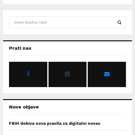
S
e
a
S
r
c
E
Prati nas
h
f
A
o
r
R
:
C
H
Nove objave
FBiH dobiva nova pravila za digitalni novac