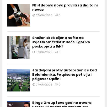
FBiH dobiva nova pravila za digitalni
novac
07/08/2026
0
Snažan skok cijena nafte na
svjetskom tržištu: Hoće li gorivo
poskupjeti u BiH?
07/08/2026
0
Jardoljani protiv autopraonice kod
Belamionixa: Potpisana peticija i
prigovor Općini
07/08/2026
0
Bingo Group i ove godine otvara