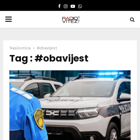
FACEBOOK
INSTAGRAM
YOUTUBE
WHATSAPP
PRIMARY
MENU
Naslovnica
#obavijest
Tag : #obavijest