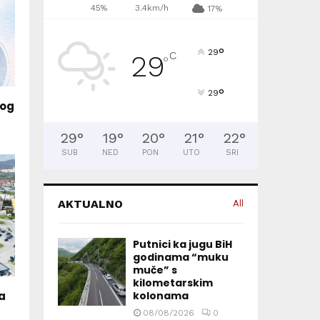
45%
3.4km/h
17%
°
29
C
29
°
°
29
kog
29
°
19
°
20
°
21
°
22
°
SUB
NED
PON
UTO
SRI
AKTUALNO
All
Putnici ka jugu BiH
godinama “muku
muče” s
kilometarskim
a
kolonama
08/08/2026
0