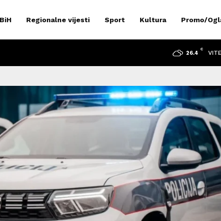
 BiH
Regionalne vijesti
Sport
Kultura
Promo/Ogl
C
VIT
26.4