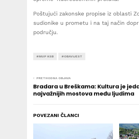
Poštujući zakonske propise iz oblasti Z
sudionike u prometu i na taj način dop
području.
#MUP KSB
#OBAVIJEST
PRETHODNA OBJAVA
Bradara u Breškama: Kultura je jed
najvažnijih mostova među ljudima
POVEZANI ČLANCI