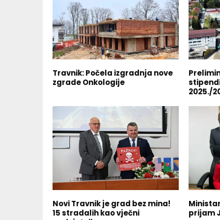
Travnik: Počela izgradnja nove
Prelimi
zgrade Onkologije
stipend
2025./2
Novi Travnik je grad bez mina!
Ministar
15 stradalih kao vječni
prijam 