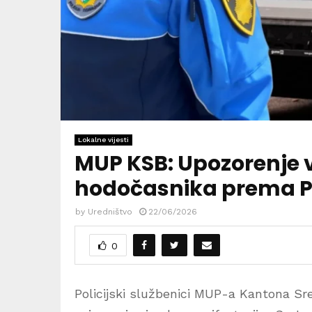
Lokalne vijesti
MUP KSB: Upozorenje 
hodočasnika prema P
by
Uredništvo
22/06/2026
0
Policijski službenici MUP-a Kantona Sre