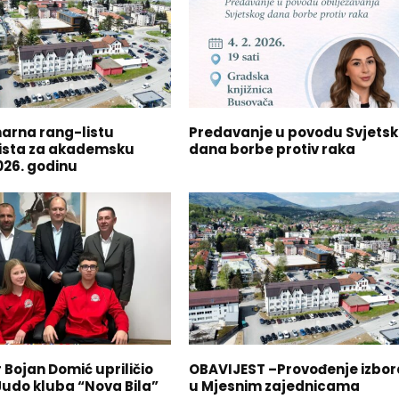
narna rang-listu
Predavanje u povodu Svjets
ista za akademsku
dana borbe protiv raka
026. godinu
 Bojan Domić upriličio
OBAVIJEST –Provođenje izbor
Judo kluba “Nova Bila”
u Mjesnim zajednicama