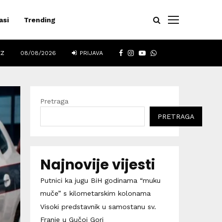
asi
Trending
FACEBOOK
INSTAGRAM
YOUTUBE
WHATSAPP
EZ
08/08/2026
PRIJAVA
Pretraga
PRETRAGA
Najnovije vijesti
Putnici ka jugu BiH godinama “muku
muče” s kilometarskim kolonama
Visoki predstavnik u samostanu sv.
Franje u Gučoj Gori