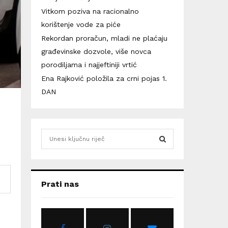
Vitkom poziva na racionalno
korištenje vode za piće
Rekordan proračun, mladi ne plaćaju
građevinske dozvole, više novca
porodiljama i najjeftiniji vrtić
Ena Rajković položila za crni pojas 1.
DAN
S
e
a
S
r
c
E
Prati nas
h
f
A
o
r
R