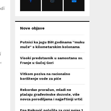
:
C
odi
H
Nove objave
Putnici ka jugu BiH godinama “muku
muče” s kilometarskim kolonama
i
Visoki predstavnik u samostanu sv.
,
Franje u Gučoj Gori
Vitkom poziva na racionalno
korištenje vode za piće
Rekordan proračun, mladi ne
plaćaju građevinske dozvole, više
novca porodiljama i najjeftiniji vrtić
Ena Rajković položila za crni pojas 1.