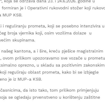
“, koja se održava dana 23. i 24.6.2026. godine u
formiran je i Operativni rukovodni stožer koji rukov
ka MUP KSB.
 i reguliranju prometa, koji se posebno intenzivira u
eg broja vjernika koji, osim vozilima dolaze u
i većim skupinama.
 našeg kantona, a i šire, kreću pješice magistralnim 
, ovom prilikom upozoravamo sve vozače u prometu
simalno oprezno, u skladu sa pozitivnim zakonskim
oji reguliraju oblast prometa, kako bi se izbjegle
ćeno je iz MUP-a KSB.
časnicima, da isto tako, tom prilikom primjenjuju
 koja se ogledaju prvenstveno u korištenju zaštitne