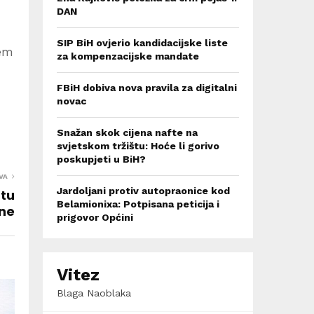
DAN
SIP BiH ovjerio kandidacijske liste
šem
za kompenzacijske mandate
FBiH dobiva nova pravila za digitalni
novac
Snažan skok cijena nafte na
svjetskom tržištu: Hoće li gorivo
poskupjeti u BiH?
VA
Jardoljani protiv autopraonice kod
atu
Belamionixa: Potpisana peticija i
ine
prigovor Općini
Vitez
Blaga Naoblaka