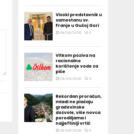
Visoki predstavnik u
samostanu sv.
Franje u Gučoj Gori
08/08/2026
0
Vitkom poziva na
racionalno
korištenje vode za
piće
08/08/2026
0
Rekordan proračun,
mladi ne plaćaju
građevinske
dozvole, više novca
porodiljama i
najjeftiniji vrtić
08/08/2026
0