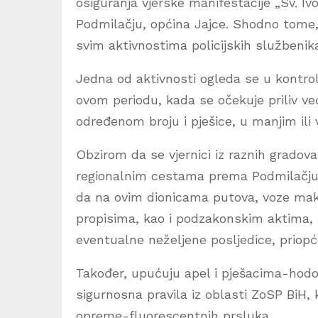
osiguranja vjerske manifestacije „Sv. Ivo
Podmilačju, općina Jajce. Shodno tome, 
svim aktivnostima policijskih službeni
Jedna od aktivnosti ogleda se u kontroli
ovom periodu, kada se očekuje priliv već
određenom broju i pješice, u manjim il
Obzirom da se vjernici iz raznih gradova
regionalnim cestama prema Podmilačju
da na ovim dionicama putova, voze mak
propisima, kao i podzakonskim aktima, k
eventualne neželjene posljedice, priop
Također, upućuju apel i pješacima-hodo
sigurnosna pravila iz oblasti ZoSP BiH,
opreme-fluorescentnih prsluka.