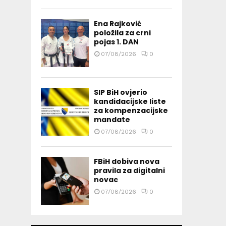
Ena Rajković
položila za crni
pojas 1. DAN
07/08/2026
0
SIP BiH ovjerio
kandidacijske liste
za kompenzacijske
mandate
07/08/2026
0
FBiH dobiva nova
pravila za digitalni
novac
07/08/2026
0