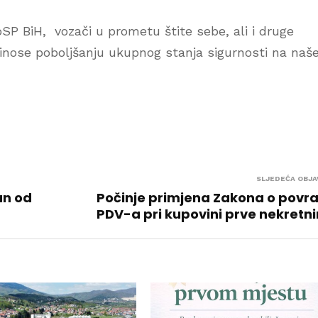
oSP BiH, vozači u prometu štite sebe, ali i druge
rinose poboljšanju ukupnog stanja sigurnosti na na
SLJEDEĆA OBJA
an od
Počinje primjena Zakona o povr
PDV-a pri kupovini prve nekretn