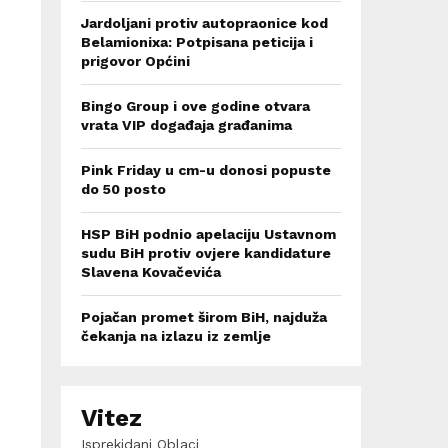
Jardoljani protiv autopraonice kod
Belamionixa: Potpisana peticija i
prigovor Općini
Bingo Group i ove godine otvara
vrata VIP događaja građanima
Pink Friday u cm-u donosi popuste
do 50 posto
HSP BiH podnio apelaciju Ustavnom
sudu BiH protiv ovjere kandidature
Slavena Kovačevića
Pojačan promet širom BiH, najduža
čekanja na izlazu iz zemlje
Vitez
Isprekidani Oblaci