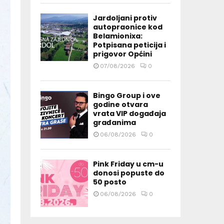
Jardoljani protiv
autopraonice kod
Belamionixa:
Potpisana peticija i
prigovor Općini
07/08/2026
0
Bingo Group i ove
godine otvara
vrata VIP događaja
građanima
06/08/2026
0
Pink Friday u cm-u
donosi popuste do
50 posto
06/08/2026
0