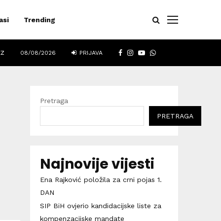
asi
Trending
FACEBOOK
INSTAGRAM
YOUTUBE
WHATSAPP
EZ
08/08/2026
PRIJAVA
Pretraga
PRETRAGA
Najnovije vijesti
Ena Rajković položila za crni pojas 1.
DAN
SIP BiH ovjerio kandidacijske liste za
kompenzacijske mandate