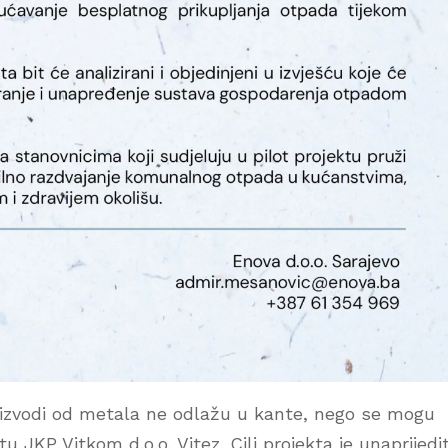
oizvodi od metala ne odlažu u kante, nego se mogu
 JKP Vitkom d.o.o. Vitez. Cilj projekta je unaprijedit