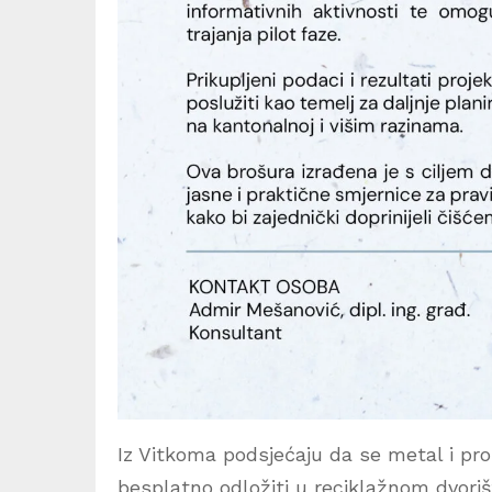
Iz Vitkoma podsjećaju da se metal i pr
besplatno odložiti u reciklažnom dvorištu