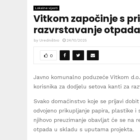
Lokalne vijesti
Vitkom započinje s pr
razvrstavanje otpad
by
Uredništvo
24/10/2025
0
Javno komunalno poduzeće Vitkom d.o.o.
korisnika za dodjelu setova kanti za r
Svako domaćinstvo koje se prijavi dobit
odvojeno prikupljanje papira, plastike i
njihovo preuzimanje obavljat će se na r
otpada u skladu s uputama projekta.