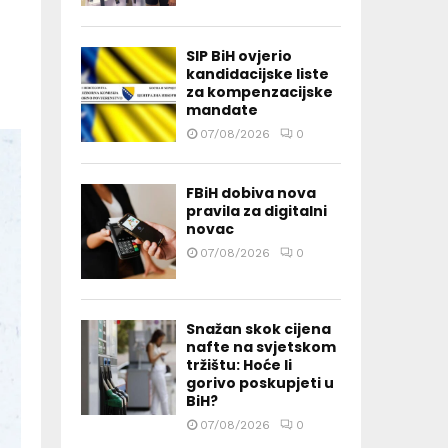
SIP BiH ovjerio
kandidacijske liste
za kompenzacijske
mandate
07/08/2026
0
FBiH dobiva nova
pravila za digitalni
novac
07/08/2026
0
Snažan skok cijena
nafte na svjetskom
tržištu: Hoće li
gorivo poskupjeti u
BiH?
07/08/2026
0