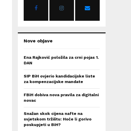
r
R
:
C
H
Nove objave
Ena Rajković položila za crni pojas 1.
DAN
SIP BiH ovjerio kandidacijske liste
za kompenzacijske mandate
FBiH dobiva nova pravila za digitalni
novac
Snažan skok cijena nafte na
svjetskom tržištu: Hoće li gorivo
poskupjeti u BiH?