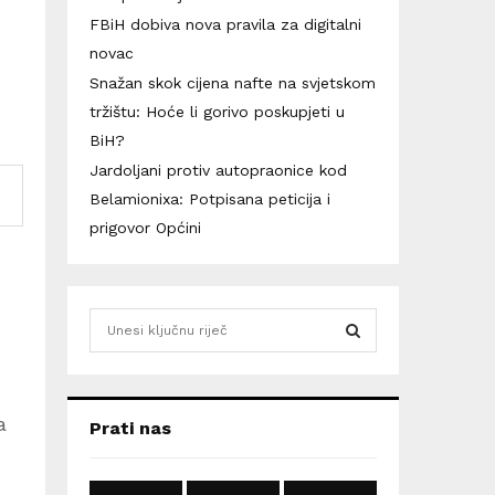
FBiH dobiva nova pravila za digitalni
novac
Snažan skok cijena nafte na svjetskom
tržištu: Hoće li gorivo poskupjeti u
BiH?
Jardoljani protiv autopraonice kod
Belamionixa: Potpisana peticija i
prigovor Općini
S
e
a
S
r
c
E
a
Prati nas
h
f
A
o