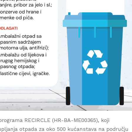
g programa RECIRCLE (HR-BA-ME00365), koji
upljanja otpada za oko 500 kućanstava na području