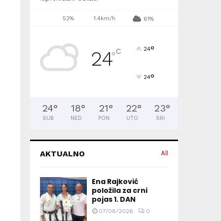
52%
1.4km/h
61%
°
24
C
24
°
°
24
24
°
18
°
21
°
22
°
23
°
SUB
NED
PON
UTO
SRI
AKTUALNO
All
Ena Rajković
položila za crni
pojas 1. DAN
07/08/2026
0