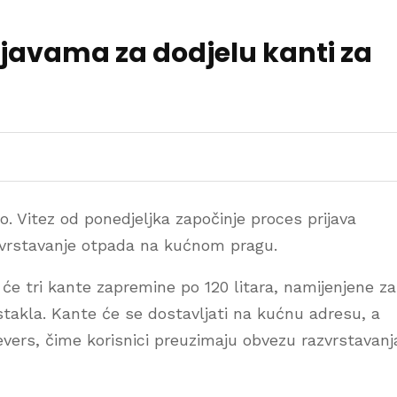
ijavama za dodjelu kanti za
a
 Vitez od ponedjeljka započinje proces prijava
azvrstavanje otpada na kućnom pragu.
 će tri kante zapremine po 120 litara, namijenjene za
 stakla. Kante će se dostavljati na kućnu adresu, a
evers, čime korisnici preuzimaju obvezu razvrstavanj