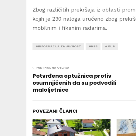
Zbog različitih prekršaja iz oblasti pr
kojih je 230 naloga uručeno zbog prekrša
mobilnim i fiksnim radarima.
#INFORMACIJA ZA JAVNOST
#KSB
#MUP
PRETHODNA OBJAVA
Potvrđena optužnica protiv
osumnjičenih da su podvodili
maloljetnice
POVEZANI ČLANCI