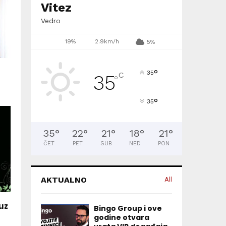
Vitez
Vedro
19%
2.9km/h
5%
°
35
C
35
°
°
35
35
°
22
°
21
°
18
°
21
°
ČET
PET
SUB
NED
PON
AKTUALNO
All
 uz
Bingo Group i ove
godine otvara