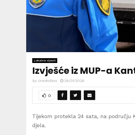
Lokalne vijesti
Izvješće iz MUP-a Kan
by
Uredništvo
28/01/2026
0
Tijekom protekla 24 sata, na području K
djela.