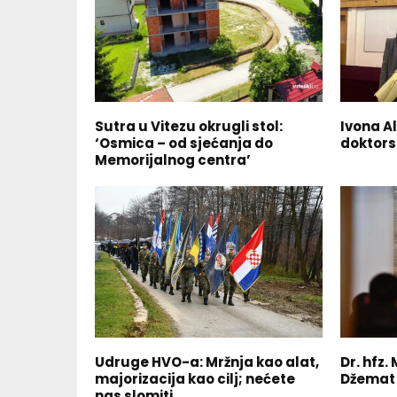
Sutra u Vitezu okrugli stol:
Ivona Al
‘Osmica – od sjećanja do
doktors
Memorijalnog centra’
Udruge HVO-a: Mržnja kao alat,
Dr. hfz.
majorizacija kao cilj; nećete
Džemat 
nas slomiti