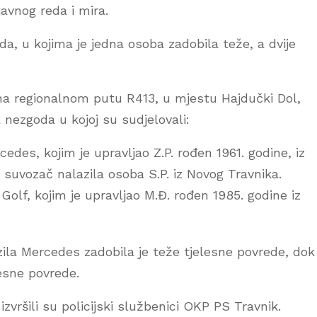
javnog reda i mira.
, u kojima je jedna osoba zadobila teže, a dvije
, na regionalnom putu R413, u mjestu Hajdučki Dol,
 nezgoda u kojoj su sudjelovali:
des, kojim je upravljao Z.P. rođen 1961. godine, iz
 suvozač nalazila osoba S.P. iz Novog Travnika.
lf, kojim je upravljao M.Đ. rođen 1985. godine iz
ila Mercedes zadobila je teže tjelesne povrede, dok 
esne povrede.
zvršili su policijski službenici OKP PS Travnik.