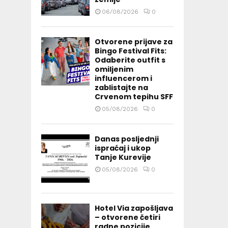
06/08/2026
0
Otvorene prijave za
Bingo Festival Fits:
Odaberite outfit s
omiljenim
influencerom i
zablistajte na
Crvenom tepihu SFF
05/08/2026
0
Danas posljednji
ispraćaj i ukop
Tanje Kurevije
05/08/2026
0
Hotel Via zapošljava
– otvorene četiri
radne pozicije