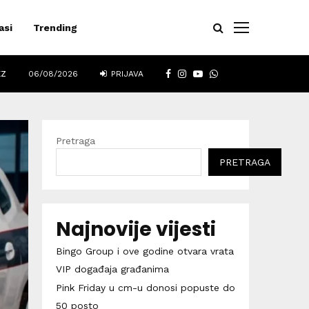
asi
Trending
FACEBOOK
INSTAGRAM
YOUTUBE
WHATSAPP
EZ
06/08/2026
PRIJAVA
Pretraga
PRETRAGA
Najnovije vijesti
Bingo Group i ove godine otvara vrata
VIP događaja građanima
Pink Friday u cm-u donosi popuste do
50 posto