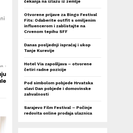
čekanja na izlazu iz zemlje
Otvorene prijave za Bingo Festival
ni
Fits: Odaberite outfit s omiljenim
influencerom i zablistajte na
Crvenom tepihu SFF
Danas posljednji ispraćaj i ukop
Tanje Kurevije
Hotel Via zapošljava – otvorene
VA
četiri radne pozicije
aju
ale
Pod simbolom pobjede Hrvatska
slavi Dan pobjede i domovinske
zahvalnosti
Sarajevo Film Festival – Počinje
redovita online prodaja ulaznica