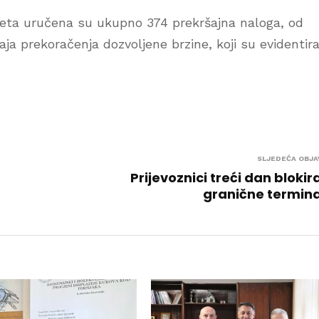
ometa uručena su ukupno 374 prekršajna naloga, od
ja prekoračenja dozvoljene brzine, koji su evidentira
SLJEDEĆA OBJA
Prijevoznici treći dan blokir
granične termin