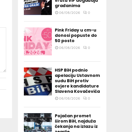
vrata VIP događaja
građanima
06/08/2026
0
Pink Friday u cm-u
donosi popuste do
50 posto
06/08/2026
0
HSP BiH podnio
apelaciju Ustavnom
sudu BiH protiv
ovjere kandidature
Slavena Kovačevića
06/08/2026
0
Pojačan promet
širom BiH, najduža
čekanja na izlazu iz
zemlje