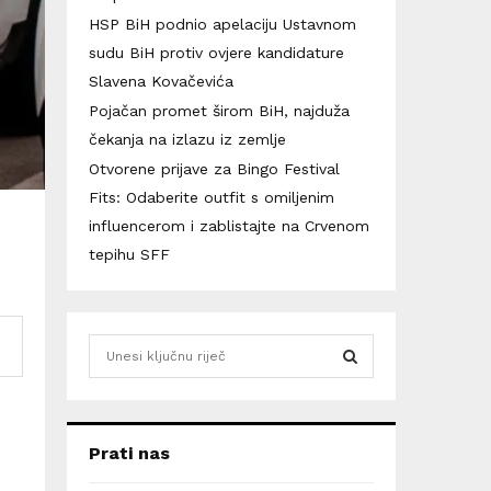
HSP BiH podnio apelaciju Ustavnom
sudu BiH protiv ovjere kandidature
Slavena Kovačevića
Pojačan promet širom BiH, najduža
čekanja na izlazu iz zemlje
Otvorene prijave za Bingo Festival
Fits: Odaberite outfit s omiljenim
influencerom i zablistajte na Crvenom
tepihu SFF
S
e
a
S
r
c
E
Prati nas
h
f
A