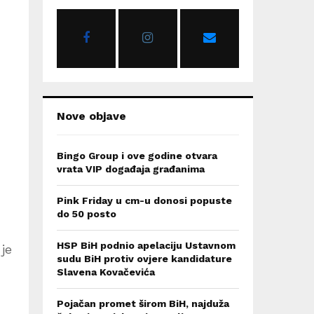
o
r
R
:
C
H
Nove objave
Bingo Group i ove godine otvara
vrata VIP događaja građanima
Pink Friday u cm-u donosi popuste
do 50 posto
HSP BiH podnio apelaciju Ustavnom
je
sudu BiH protiv ovjere kandidature
Slavena Kovačevića
Pojačan promet širom BiH, najduža