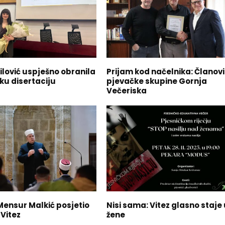
ilović uspješno obranila
Prijam kod načelnika: Članovi
ku disertaciju
pjevačke skupine Gornja
Večeriska
 Mensur Malkić posjetio
Nisi sama: Vitez glasno staje
Vitez
žene