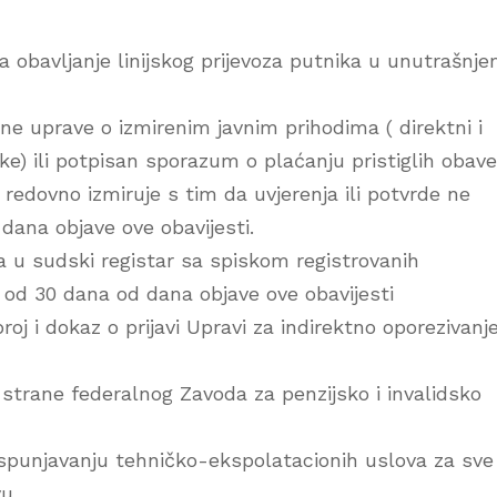
a obavljanje linijskog prijevoza putnika u unutrašnj
zne uprave o izmirenim javnim prihodima ( direktni i
nike) ili potpisan sporazum o plaćanju pristiglih obav
e redovno izmiruje s tim da uvjerenja ili potvrde ne
 dana objave ove obavijesti.
a u sudski registar sa spiskom registrovanih
e od 30 dana od dana objave ove obavijesti
broj i dokaz o prijavi Upravi za indirektno oporezivanj
strane federalnog Zavoda za penzijsko i invalidsko
ispunjavanju tehničko-ekspolatacionih uslova za sve
vu