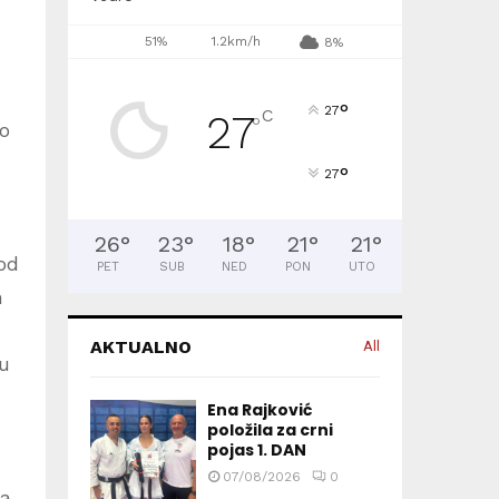
51%
1.2km/h
8%
°
27
C
27
°
 o
°
27
26
°
23
°
18
°
21
°
21
°
 od
PET
SUB
NED
PON
UTO
m
AKTUALNO
All
su
Ena Rajković
položila za crni
pojas 1. DAN
07/08/2026
0
ta