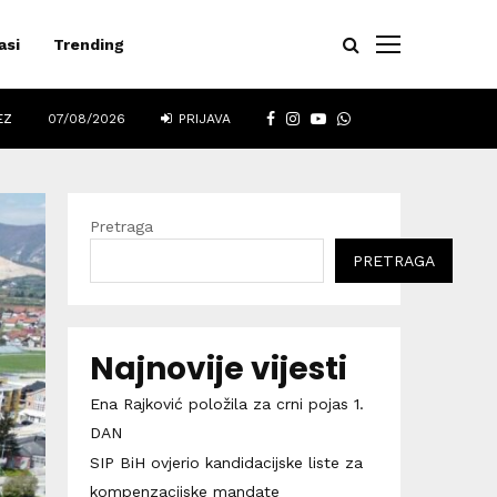
asi
Trending
FACEBOOK
INSTAGRAM
YOUTUBE
WHATSAPP
EZ
07/08/2026
PRIJAVA
Pretraga
PRETRAGA
Najnovije vijesti
Ena Rajković položila za crni pojas 1.
DAN
SIP BiH ovjerio kandidacijske liste za
kompenzacijske mandate