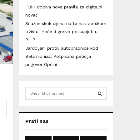
FBiH dobiva nova pravila za digitalni
novac
Snažan skok cijena nafte na svjetskom
tržištu: Hoće li gorivo poskupjeti u
BiH?
Jardoljani protiv autopraonice kod
Belamionixa: Potpisana peticija i
prigovor Općini
S
e
a
S
r
c
E
Prati nas
h
f
A
o