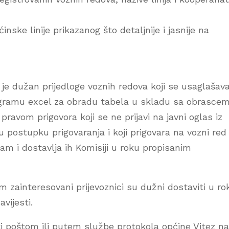
ćinske linije prikazanog što detaljnije i jasnije na
je dužan prijedloge voznih redova koji se usaglašava
ogramu excel za obradu tabela u skladu sa obrascem
 pravom prigovora koji se ne prijavi na javni oglas iz
e u postupku prigovaranja i koji prigovara na vozni red
sam i dostavlja ih Komisiji u roku propisanim
zainteresovani prijevoznici su dužni dostaviti u ro
vijesti.
ti poštom ili putem službe protokola općine Vitez na