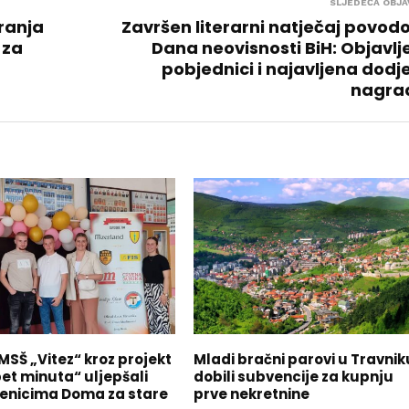
SLJEDEĆA OBJA
ranja
Završen literarni natječaj povo
 za
Dana neovisnosti BiH: Objavlj
pobjednici i najavljena dodj
nagra
MSŠ „Vitez“ kroz projekt
Mladi bračni parovi u Travnik
pet minuta“ uljepšali
dobili subvencije za kupnju
ćenicima Doma za stare
prve nekretnine