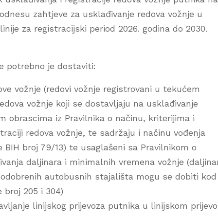
odnesu zahtjeve za usklađivanje redova vožnje u
inije za registracijski period 2026. godina do 2030.
e potrebno je dostaviti:
dove vožnje (redovi vožnje registrovani u tekućem
 redova vožnje koji se dostavljaju na usklađivanje
m obrascima iz Pravilnika o načinu, kriterijima i
straciji redova vožnje, te sadržaju i načinu vođenja
e BIH broj 79/13) te usaglašeni sa Pravilnikom o
ivanja daljinara i minimalnih vremena vožnje (daljinar
odobrenih autobusnih stajališta mogu se dobiti kod
 broj 205 i 304)
ljanje linijskog prijevoza putnika u linijskom prijev