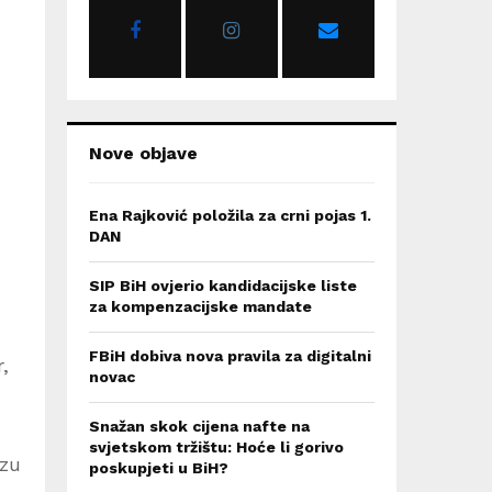
r
R
:
C
H
Nove objave
Ena Rajković položila za crni pojas 1.
DAN
SIP BiH ovjerio kandidacijske liste
za kompenzacijske mandate
FBiH dobiva nova pravila za digitalni
,
novac
Snažan skok cijena nafte na
svjetskom tržištu: Hoće li gorivo
ozu
poskupjeti u BiH?