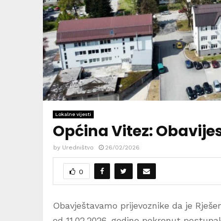
Lokalne vijesti
Općina Vitez: Obavije
by
Uredništvo
26/02/2026
0
Obavještavamo prijevoznike da je Rješe
od 11.02.2026. godine pokrenut postupak