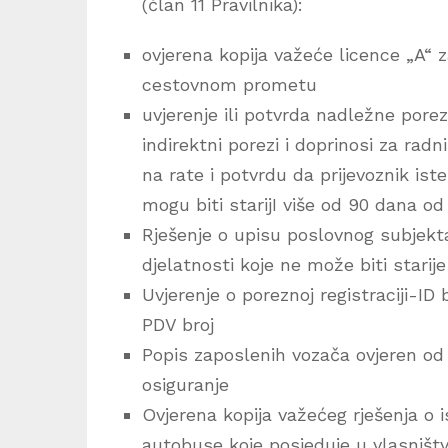
(član 11 Pravilnika):
ovjerena kopija važeće licence „A“ z
cestovnom prometu
uvjerenje ili potvrda nadležne pore
indirektni porezi i doprinosi za rad
na rate i potvrdu da prijevoznik ist
mogu biti starijI više od 90 dana od
Rješenje o upisu poslovnog subjekt
djelatnosti koje ne može biti starij
Uvjerenje o poreznoj registraciji-ID 
PDV broj
Popis zaposlenih vozača ovjeren od 
osiguranje
Ovjerena kopija važećeg rješenja o 
autobuse koje posjeduje u vlasništ