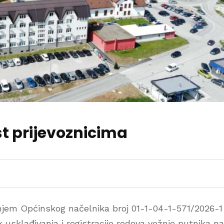
st prijevoznicima
njem Općinskog načelnika broj 01-1-04-1-571/2026-1
 usklađivanja i registracije redova vožnje putnika na