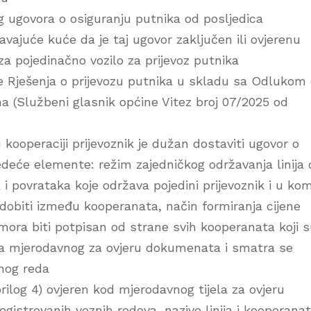
g ugovora o osiguranju putnika od posljedica
avajuće kuće da je taj ugovor zaključen ili ovjerenu
za pojedinačno vozilo za prijevoz putnika
e Rješenja o prijevozu putnika u skladu sa Odlukom
 (Službeni glasnik općine Vitez broj 07/2025 od
u kooperaciji prijevoznik je dužan dostaviti ugovor o
jedeće elemente: režim zajedničkog održavanja linija
i povrataka koje održava pojedini prijevoznik i u ko
 dobiti između kooperanata, način formiranja cijene
mora biti potpisan od strane svih kooperanata koji 
jela mjerodavnog za ovjeru dokumenata i smatra se
nog reda
rilog 4) ovjeren kod mjerodavnog tijela za ovjeru
gistrovanih voznih redova, nazive linija i kooperana