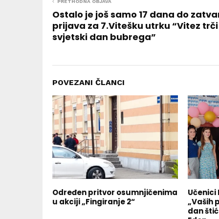
PRETHODNA OBJAVA
Ostalo je još samo 17 dana do zatva
prijava za 7.Vitešku utrku “Vitez trči
svjetski dan bubrega”
POVEZANI ČLANCI
Određen pritvor osumnjičenima
Učenici 
u akciji „Fingiranje 2“
„Vaših 
dan šti