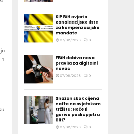
SIP BiH ovjerio
kandidacijske liste
za kompenzacijske
mandate
07/08/2026
0
ju
FBiH dobiva nova
 1
pravila za digitalni
novac
07/08/2026
0
Snažan skok cijena
nafte na svjetskom
tržištu: Hoće li
ku
gorivo poskupjeti u
BiH?
07/08/2026
0