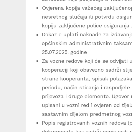
Ovjerena kopija važećeg zaključeno
nesretnog slučaja ili potvrdu osigur
kopiju zaključene police osiguranja 
Dokaz o uplati naknade za izdavanj
općinskim administrativnim taksama
25.07.2025. godine
Za vozne redove koji će se odvijati 
kooperaciji koji obavezno sadrži sli
strane kooperanta, spisak polazaka 
periodu, način sticanja i raspodjele
prijevoza i druge elemente. Ugovor 
upisani u vozni red i ovjeren od ti
sastavnim dijelom predmetnog voz
Popis registrovanih voznih redova (p
dokumenata koji sadrži popis svih re