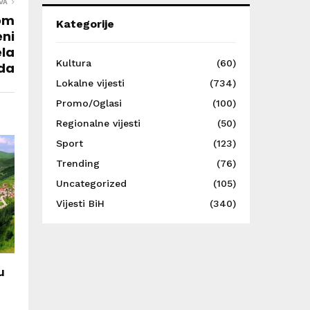
VA
dom
Kategorije
eni
ela
Kultura
(60)
da
Lokalne vijesti
(734)
Promo/Oglasi
(100)
Regionalne vijesti
(50)
Sport
(123)
Trending
(76)
Uncategorized
(105)
Vijesti BiH
(340)
u