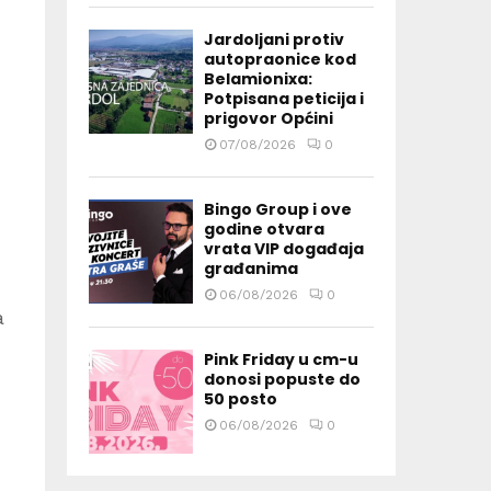
Jardoljani protiv
autopraonice kod
Belamionixa:
Potpisana peticija i
prigovor Općini
07/08/2026
0
Bingo Group i ove
godine otvara
vrata VIP događaja
građanima
06/08/2026
0
a
Pink Friday u cm-u
donosi popuste do
50 posto
06/08/2026
0