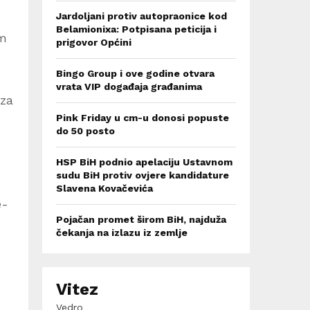
Jardoljani protiv autopraonice kod
Belamionixa: Potpisana peticija i
em
prigovor Općini
Bingo Group i ove godine otvara
vrata VIP događaja građanima
eza
Pink Friday u cm-u donosi popuste
do 50 posto
HSP BiH podnio apelaciju Ustavnom
sudu BiH protiv ovjere kandidature
Slavena Kovačevića
e-
Pojačan promet širom BiH, najduža
čekanja na izlazu iz zemlje
Vitez
Vedro