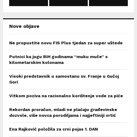
C
H
Nove objave
Ne propustite novu FIS Plus tjedan za super uštede
Putnici ka jugu BiH godinama “muku muče” s
kilometarskim kolonama
Visoki predstavnik u samostanu sv. Franje u Gučoj
Gori
Vitkom poziva na racionalno korištenje vode za piće
Rekordan proračun, mladi ne plaćaju građevinske
dozvole, više novca porodiljama i najjeftiniji vrtić
Ena Rajković položila za crni pojas 1. DAN