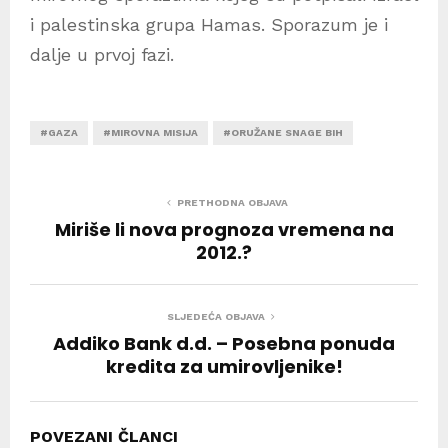
i palestinska grupa Hamas. Sporazum je i
dalje u prvoj fazi.
#GAZA
#MIROVNA MISIJA
#ORUŽANE SNAGE BIH
PRETHODNA OBJAVA
Miriše li nova prognoza vremena na
2012.?
SLJEDEĆA OBJAVA
Addiko Bank d.d. – Posebna ponuda
kredita za umirovljenike!
POVEZANI ČLANCI