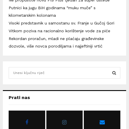
Ne propustite novu FIS Plus tjedan za super uštede
Putnici ka jugu BiH godinama “muku muče” s
kilometarskim kolonama
Visoki predstavnik u samostanu sv. Franje u Gučoj Gori
Vitkom poziva na racionalno korištenje vode za piće
Rekordan proračun, mladi ne plaćaju građevinske
dozvole, više novca porodiljama i najjeftiniji vrtić
S
e
a
S
r
c
E
Prati nas
h
f
A
o
r
R
: