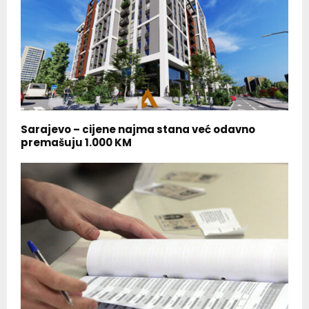
Sarajevo – cijene najma stana već odavno
premašuju 1.000 KM