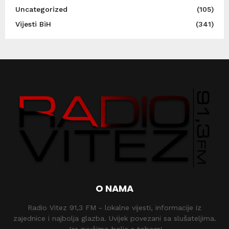
Uncategorized
(105)
Vijesti BiH
(341)
O NAMA
Radio Vitez 91,3 FM - lokalne vijesti, informacije iz
zajednice i najbolja glazba. Uvijek povezani sa slušateljima.