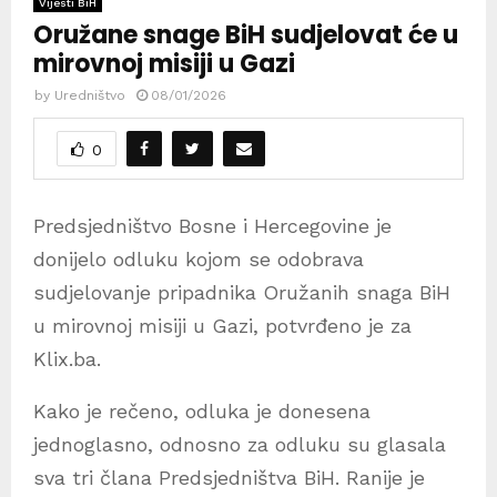
Vijesti BiH
Oružane snage BiH sudjelovat će u
mirovnoj misiji u Gazi
by
Uredništvo
08/01/2026
0
Predsjedništvo Bosne i Hercegovine je
donijelo odluku kojom se odobrava
sudjelovanje pripadnika Oružanih snaga BiH
u mirovnoj misiji u Gazi, potvrđeno je za
Klix.ba.
Kako je rečeno, odluka je donesena
jednoglasno, odnosno za odluku su glasala
sva tri člana Predsjedništva BiH. Ranije je