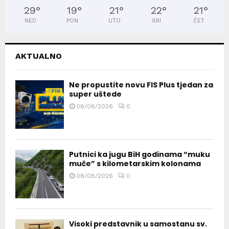
29
°
19
°
21
°
22
°
21
°
NED
PON
UTO
SRI
ČET
AKTUALNO
Ne propustite novu FIS Plus tjedan za
super uštede
08/08/2026
0
Putnici ka jugu BiH godinama “muku
muče” s kilometarskim kolonama
08/08/2026
0
Visoki predstavnik u samostanu sv.