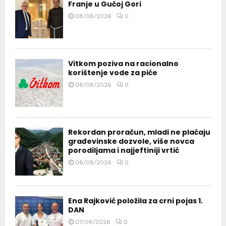
Franje u Gučoj Gori
08/08/2026
0
Vitkom poziva na racionalno
korištenje vode za piće
08/08/2026
0
Rekordan proračun, mladi ne plaćaju
građevinske dozvole, više novca
porodiljama i najjeftiniji vrtić
08/08/2026
0
Ena Rajković položila za crni pojas 1.
DAN
07/08/2026
0