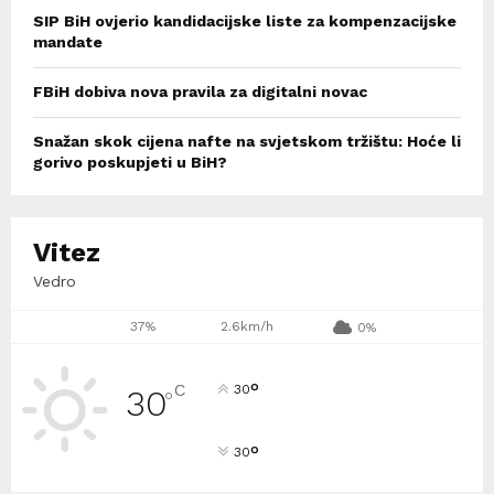
SIP BiH ovjerio kandidacijske liste za kompenzacijske
mandate
FBiH dobiva nova pravila za digitalni novac
Snažan skok cijena nafte na svjetskom tržištu: Hoće li
gorivo poskupjeti u BiH?
Vitez
Vedro
37%
2.6km/h
0%
°
C
30
30
°
°
30