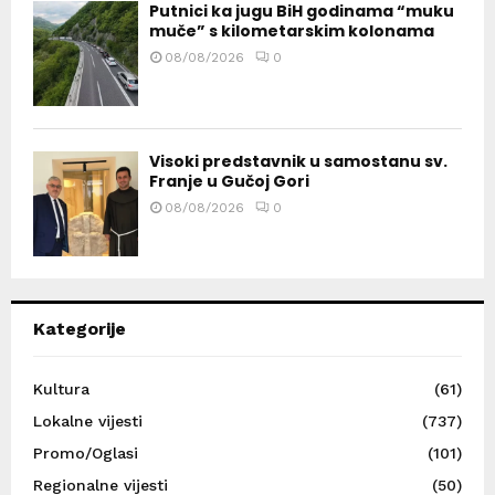
Putnici ka jugu BiH godinama “muku
muče” s kilometarskim kolonama
08/08/2026
0
Visoki predstavnik u samostanu sv.
Franje u Gučoj Gori
08/08/2026
0
Kategorije
Kultura
(61)
Lokalne vijesti
(737)
Promo/Oglasi
(101)
Regionalne vijesti
(50)