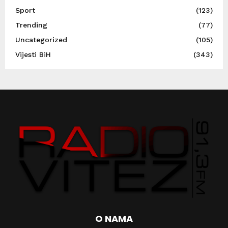
Sport
(123)
Trending
(77)
Uncategorized
(105)
Vijesti BiH
(343)
O NAMA