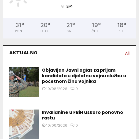
°
32
31
°
20
°
21
°
19
°
18
°
PON
UTO
SRI
ČET
PET
AKTUALNO
All
Objavljen Javni oglas za prijam
kandidata u djelatnu vojnu službu u
početnom činu vojnika
10/08/2026
0
Invalidnine u FBiH uskoro ponovno
rastu
10/08/2026
0