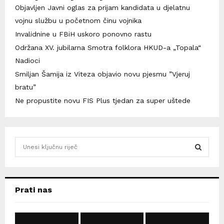
Objavljen Javni oglas za prijam kandidata u djelatnu
vojnu službu u početnom činu vojnika
Invalidnine u FBiH uskoro ponovno rastu
Održana XV. jubilarna Smotra folklora HKUD-a „Topala“
Nadioci
Smiljan Šamija iz Viteza objavio novu pjesmu ”Vjeruj
bratu”
Ne propustite novu FIS Plus tjedan za super uštede
S
e
a
S
r
c
E
Prati nas
h
f
A
o