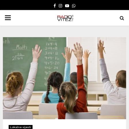
FACEBOOK
INSTAGRAM
YOUTUBE
WHATSAPP
PRIMARY
MENU
Lokalne vijesti