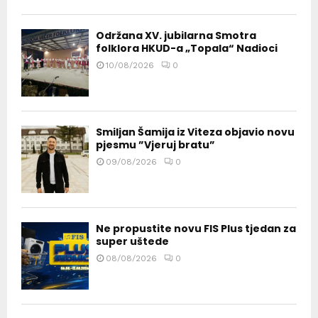
Održana XV. jubilarna Smotra
folklora HKUD-a „Topala“ Nadioci
10/08/2026
0
Smiljan Šamija iz Viteza objavio novu
pjesmu ”Vjeruj bratu”
09/08/2026
0
Ne propustite novu FIS Plus tjedan za
super uštede
08/08/2026
0