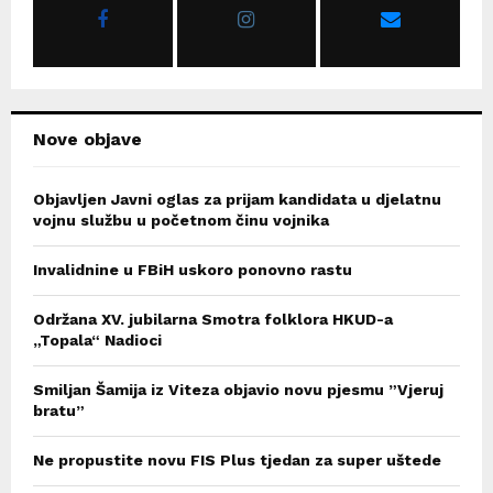
r
R
:
C
H
Nove objave
Objavljen Javni oglas za prijam kandidata u djelatnu
vojnu službu u početnom činu vojnika
Invalidnine u FBiH uskoro ponovno rastu
Održana XV. jubilarna Smotra folklora HKUD-a
„Topala“ Nadioci
Smiljan Šamija iz Viteza objavio novu pjesmu ”Vjeruj
bratu”
Ne propustite novu FIS Plus tjedan za super uštede