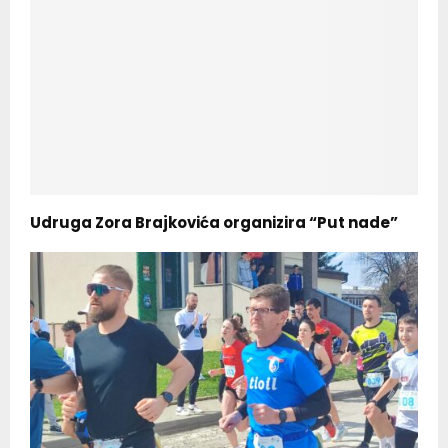
Udruga Zora Brajkovića organizira “Put nade”