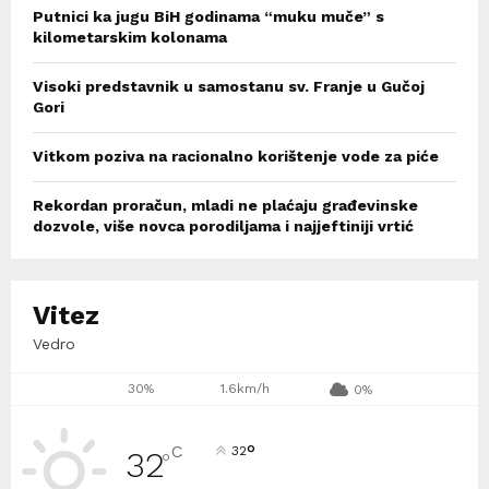
Putnici ka jugu BiH godinama “muku muče” s
kilometarskim kolonama
Visoki predstavnik u samostanu sv. Franje u Gučoj
Gori
Vitkom poziva na racionalno korištenje vode za piće
Rekordan proračun, mladi ne plaćaju građevinske
dozvole, više novca porodiljama i najjeftiniji vrtić
Vitez
Vedro
30%
1.6km/h
0%
°
C
32
32
°