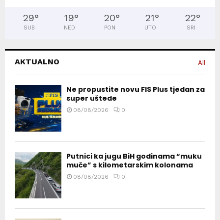
29
°
19
°
20
°
21
°
22
°
SUB
NED
PON
UTO
SRI
AKTUALNO
All
Ne propustite novu FIS Plus tjedan za
super uštede
08/08/2026
0
Putnici ka jugu BiH godinama “muku
muče” s kilometarskim kolonama
08/08/2026
0