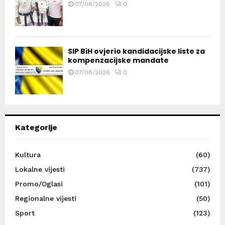
07/08/2026
0
SIP BiH ovjerio kandidacijske liste za
kompenzacijske mandate
07/08/2026
0
Kategorije
Kultura
(60)
Lokalne vijesti
(737)
Promo/Oglasi
(101)
Regionalne vijesti
(50)
Sport
(123)