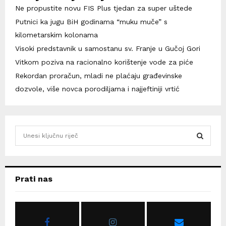
Ne propustite novu FIS Plus tjedan za super uštede
Putnici ka jugu BiH godinama “muku muče” s
kilometarskim kolonama
Visoki predstavnik u samostanu sv. Franje u Gučoj Gori
Vitkom poziva na racionalno korištenje vode za piće
Rekordan proračun, mladi ne plaćaju građevinske
dozvole, više novca porodiljama i najjeftiniji vrtić
S
e
a
S
r
c
E
Prati nas
h
f
A
o
r
R