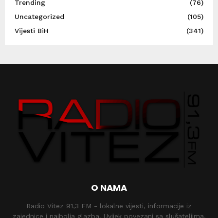
Trending
(76)
Uncategorized
(105)
Vijesti BiH
(341)
O NAMA
Radio Vitez 91,3 FM - lokalne vijesti, informacije iz
zajednice i najbolja glazba. Uvijek povezani sa slušateljima.