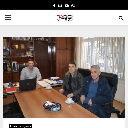
FACEBOOK
INSTAGRAM
YOUTUBE
WHATSAPP
PRIMARY
MENU
Lokalne vijesti