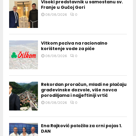
Visoki predstavnik u samostanu sv.
Franje u Gučoj Gori
08/08/2026
0
Vitkom poziva na racionalno
korištenje vode za piće
08/08/2026
0
Rekordan proračun, mladi ne plaćaju
građevinske dozvole, više novca
porodiljama i najjeftiniji vrtić
08/08/2026
0
Ena Rajković položila za crni pojas 1.
DAN