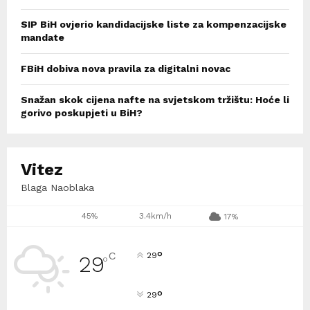
SIP BiH ovjerio kandidacijske liste za kompenzacijske
mandate
FBiH dobiva nova pravila za digitalni novac
Snažan skok cijena nafte na svjetskom tržištu: Hoće li
gorivo poskupjeti u BiH?
Vitez
Blaga Naoblaka
45%
3.4km/h
17%
°
C
29
29
°
°
29