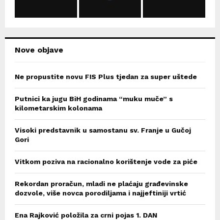
:
C
H
Nove objave
Ne propustite novu FIS Plus tjedan za super uštede
Putnici ka jugu BiH godinama “muku muče” s
kilometarskim kolonama
Visoki predstavnik u samostanu sv. Franje u Gučoj
Gori
Vitkom poziva na racionalno korištenje vode za piće
Rekordan proračun, mladi ne plaćaju građevinske
dozvole, više novca porodiljama i najjeftiniji vrtić
Ena Rajković položila za crni pojas 1. DAN