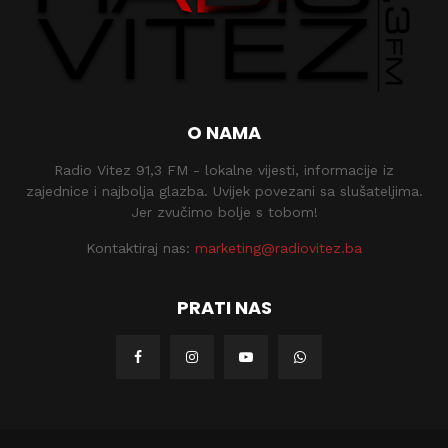
O NAMA
Radio Vitez 91,3 FM - lokalne vijesti, informacije iz
zajednice i najbolja glazba. Uvijek povezani sa slušateljima.
Jer zvučimo bolje s tobom!
Kontaktiraj nas:
marketing@radiovitez.ba
PRATI NAS