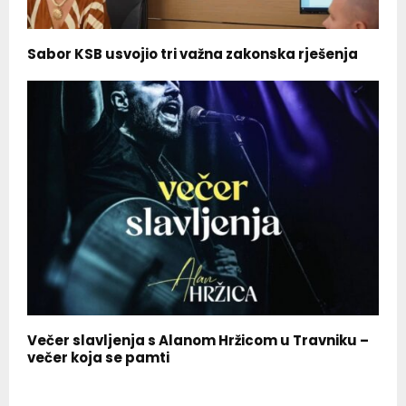
Sabor KSB usvojio tri važna zakonska rješenja
Večer slavljenja s Alanom Hržicom u Travniku –
večer koja se pamti