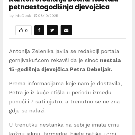
petnaestogodišnja djevojčica
by
InfoDesk
08/10/2025
0
Antonija Zelenika javila se redakciji portala
gornjivakuf.com rekavši da je sinoć
nestala
15-godišnja djevojčica Petra Debeljak.
Prema informacijama koje nam je dostavila,
Petra je iz kuće otišla u periodu između
ponoći i 7 sati ujutro, a trenutno se ne zna
gdje se nalazi.
U trenutku nestanka na sebi je imala crnu
kožnu jaknu, farmerke, bijele patike i crni