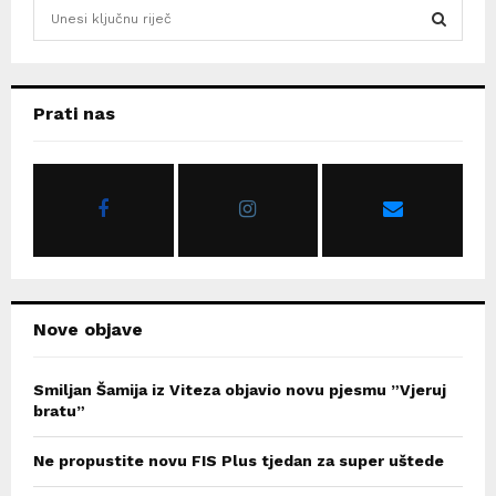
S
e
a
S
r
c
E
Prati nas
h
f
A
o
r
R
:
C
H
Nove objave
Smiljan Šamija iz Viteza objavio novu pjesmu ”Vjeruj
bratu”
Ne propustite novu FIS Plus tjedan za super uštede