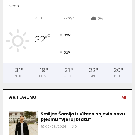
Vedro
30%
3.2km/h
0%
°
C
32
32
°
°
32
31
°
19
°
21
°
22
°
20
°
NED
PON
UTO
SRI
ČET
AKTUALNO
All
Smiljan Šamija iz Viteza objavio novu
pjesmu ”Vjeruj bratu”
09/08/2026
0