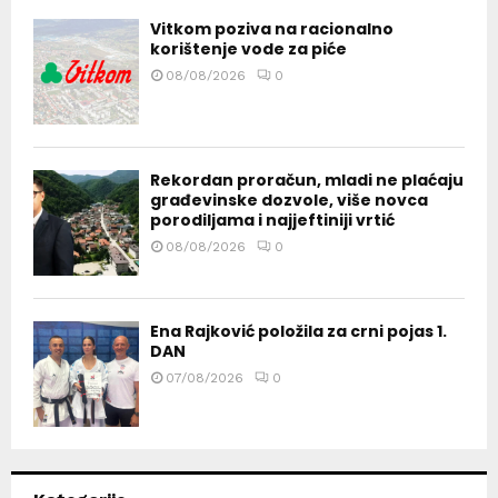
Vitkom poziva na racionalno
korištenje vode za piće
08/08/2026
0
Rekordan proračun, mladi ne plaćaju
građevinske dozvole, više novca
porodiljama i najjeftiniji vrtić
08/08/2026
0
Ena Rajković položila za crni pojas 1.
DAN
07/08/2026
0