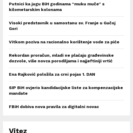
Putnici ka jugu BiH godinama “muku muče” s
kilometarskim kolonama
Visoki predstavnik u samostanu sv. Franje u Gučoj
Gori
Vitkom poziva na racionalno korištenje vode za piće
Rekordan proračun, mladi ne plaćaju građevinske
dozvole, više novca porodiljama i najjeftiniji vrtić
Ena Rajković položila za crni pojas 1. DAN
SIP BiH ovjerio kandidacijske liste za kompenzacijske
mandate
FBiH dobiva nova pravila za digitalni novac
Vitez