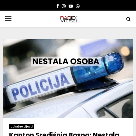
FACEBOOK
INSTAGRAM
YOUTUBE
WHATSAPP
PRIMARY
MENU
Lokalne vijesti
Kanton Središnja Bosna: Nestala