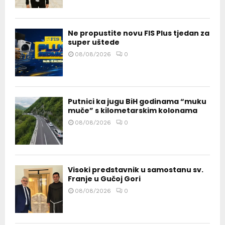
Ne propustite novu FIS Plus tjedan za
super uštede
08/08/2026
0
Putnici ka jugu BiH godinama “muku
muče” s kilometarskim kolonama
08/08/2026
0
Visoki predstavnik u samostanu sv.
Franje u Gučoj Gori
08/08/2026
0