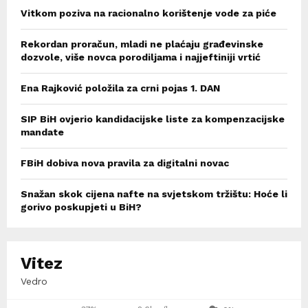
Vitkom poziva na racionalno korištenje vode za piće
Rekordan proračun, mladi ne plaćaju građevinske
dozvole, više novca porodiljama i najjeftiniji vrtić
Ena Rajković položila za crni pojas 1. DAN
SIP BiH ovjerio kandidacijske liste za kompenzacijske
mandate
FBiH dobiva nova pravila za digitalni novac
Snažan skok cijena nafte na svjetskom tržištu: Hoće li
gorivo poskupjeti u BiH?
Vitez
Vedro