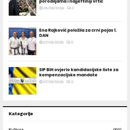
porodiljama i najjeftiniji vrtić
08/08/2026
0
Ena Rajković položila za crni pojas 1.
DAN
07/08/2026
0
SIP BiH ovjerio kandidacijske liste za
kompenzacijske mandate
07/08/2026
0
Kategorije
Kultura
(60)