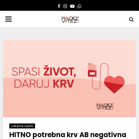
FACEBOOK
INSTAGRAM
YOUTUBE
WHATSAPP
PRIMARY
MENU
Lokalne vijesti
HITNO potrebna krv AB negativna