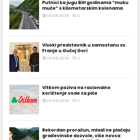
Putnici ka jugu BiH godinama “muku
muče” s kilometarskim kolonama
08/08/2026
0
Visoki predstavnik u samostanu sv.
Franje u Gučoj Gori
08/08/2026
0
Vitkom poziva na racionalno
korištenje vode za piće
08/08/2026
0
Rekordan proračun, mladi ne plaćaju
građevinske dozvole, više novca