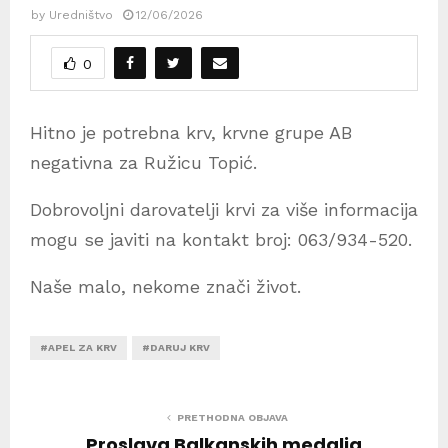
by
Uredništvo
12/06/2026
0
Hitno je potrebna krv, krvne grupe AB
negativna za Ružicu Topić.
Dobrovoljni darovatelji krvi za više informacija
mogu se javiti na kontakt broj: 063/934-520.
Naše malo, nekome znači život.
#APEL ZA KRV
#DARUJ KRV
PRETHODNA OBJAVA
Proslava Balkanskih medalja