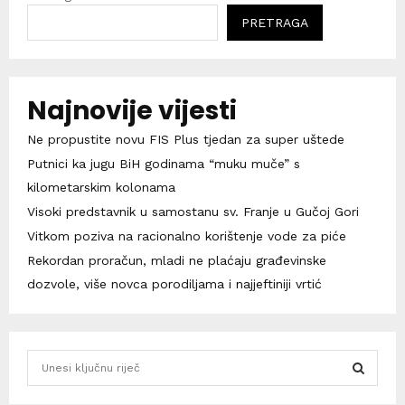
PRETRAGA
Najnovije vijesti
Ne propustite novu FIS Plus tjedan za super uštede
Putnici ka jugu BiH godinama “muku muče” s
kilometarskim kolonama
Visoki predstavnik u samostanu sv. Franje u Gučoj Gori
Vitkom poziva na racionalno korištenje vode za piće
Rekordan proračun, mladi ne plaćaju građevinske
dozvole, više novca porodiljama i najjeftiniji vrtić
S
e
a
S