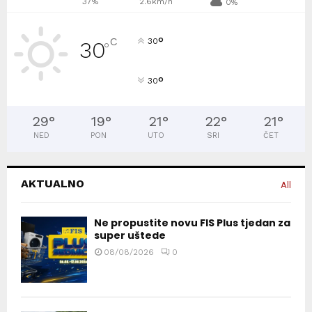
37%
2.6km/h
0%
°
C
30
30
°
°
30
29
°
19
°
21
°
22
°
21
°
NED
PON
UTO
SRI
ČET
AKTUALNO
All
Ne propustite novu FIS Plus tjedan za
super uštede
08/08/2026
0