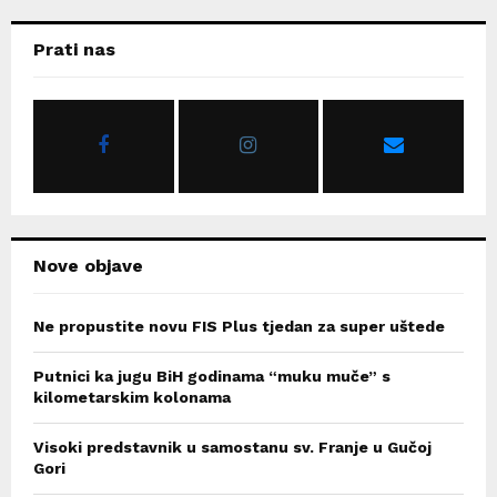
r
c
E
Prati nas
h
f
A
o
r
R
:
C
H
Nove objave
Ne propustite novu FIS Plus tjedan za super uštede
Putnici ka jugu BiH godinama “muku muče” s
kilometarskim kolonama
Visoki predstavnik u samostanu sv. Franje u Gučoj
Gori