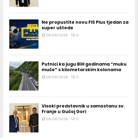
Ne propustite novu FIS Plus tjedan za
super uštede
08/08/2026
0
Putnici ka jugu BiH godinama “muku
muče” s kilometarskim kolonama
08/08/2026
0
Visoki predstavnik u samostanu sv.
Franje u Gučoj Gori
08/08/2026
0