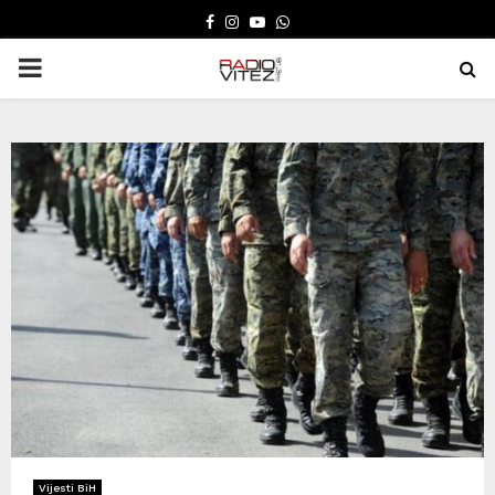
FACEBOOK
INSTAGRAM
YOUTUBE
WHATSAPP
PRIMARY
MENU
Vijesti BiH