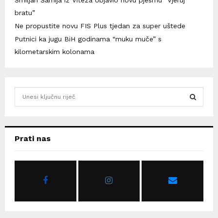
Smiljan Šamija iz Viteza objavio novu pjesmu ”Vjeruj
bratu”
Ne propustite novu FIS Plus tjedan za super uštede
Putnici ka jugu BiH godinama “muku muče” s
kilometarskim kolonama
S
e
a
S
r
c
E
Prati nas
h
f
A
o
r
R
:
C
H