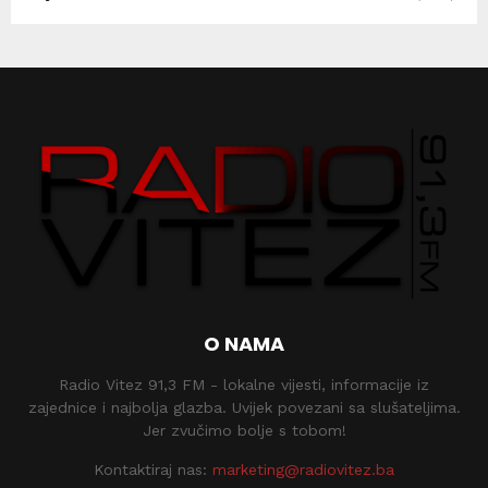
O NAMA
Radio Vitez 91,3 FM - lokalne vijesti, informacije iz
zajednice i najbolja glazba. Uvijek povezani sa slušateljima.
Jer zvučimo bolje s tobom!
Kontaktiraj nas:
marketing@radiovitez.ba