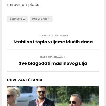
mirovinu i plaću.
#BRANITELJI
#NOVI ZAKONI
PRETHODNA OBJAVA
Stabilno i toplo vrijeme idućih dana
SLJEDEĆA OBJAVA
Sve blagodati maslinovog ulja
POVEZANI ČLANCI