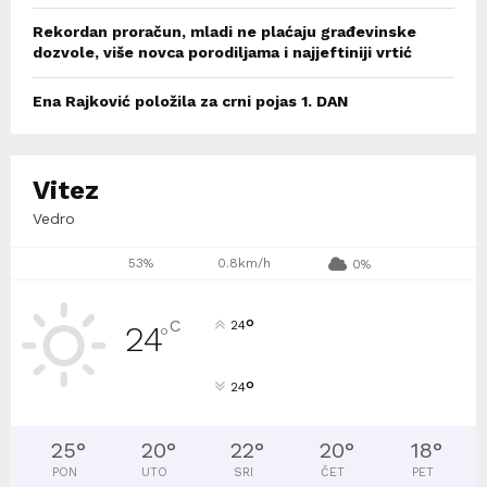
Rekordan proračun, mladi ne plaćaju građevinske
dozvole, više novca porodiljama i najjeftiniji vrtić
Ena Rajković položila za crni pojas 1. DAN
Vitez
Vedro
53%
0.8km/h
0%
°
C
24
24
°
°
24
25
°
20
°
22
°
20
°
18
°
PON
UTO
SRI
ČET
PET