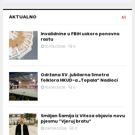
AKTUALNO
All
Invalidnine u FBiH uskoro ponovno
rastu
10/08/2026
0
Održana XV. jubilarna Smotra
folklora HKUD-a „Topala“ Nadioci
10/08/2026
0
Smiljan Šamija iz Viteza objavio novu
pjesmu ”Vjeruj bratu”
09/08/2026
0