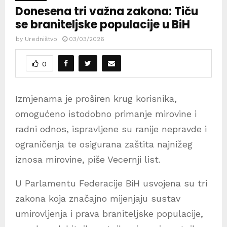
Donesena tri važna zakona: Tiču
se braniteljske populacije u BiH
by
Uredništvo
03/03/2026
0
Izmjenama je proširen krug korisnika,
omogućeno istodobno primanje mirovine i
radni odnos, ispravljene su ranije nepravde i
ograničenja te osigurana zaštita najnižeg
iznosa mirovine, piše Vecernji list.
U Parlamentu Federacije BiH usvojena su tri
zakona koja značajno mijenjaju sustav
umirovljenja i prava braniteljske populacije,