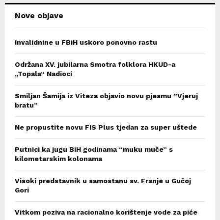
Nove objave
Invalidnine u FBiH uskoro ponovno rastu
Održana XV. jubilarna Smotra folklora HKUD-a
„Topala“ Nadioci
Smiljan Šamija iz Viteza objavio novu pjesmu ”Vjeruj
bratu”
Ne propustite novu FIS Plus tjedan za super uštede
Putnici ka jugu BiH godinama “muku muče” s
kilometarskim kolonama
Visoki predstavnik u samostanu sv. Franje u Gučoj
Gori
Vitkom poziva na racionalno korištenje vode za piće