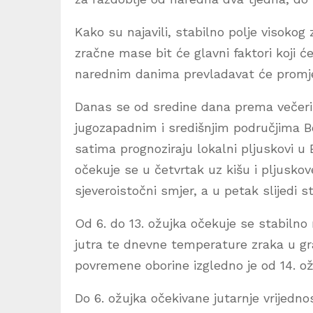
Kako su najavili, stabilno polje visokog
zračne mase bit će glavni faktori koji ć
narednim danima prevladavat će promjen
Danas se od sredine dana prema večeri 
jugozapadnim i središnjim područjima B
satima prognoziraju lokalni pljuskovi u 
očekuje se u četvrtak uz kišu i pljuskov
sjeveroistočni smjer, a u petak slijedi s
Od 6. do 13. ožujka očekuje se stabilno
jutra te dnevne temperature zraka u gr
povremene oborine izgledno je od 14. ož
Do 6. ožujka očekivane jutarnje vrijedn