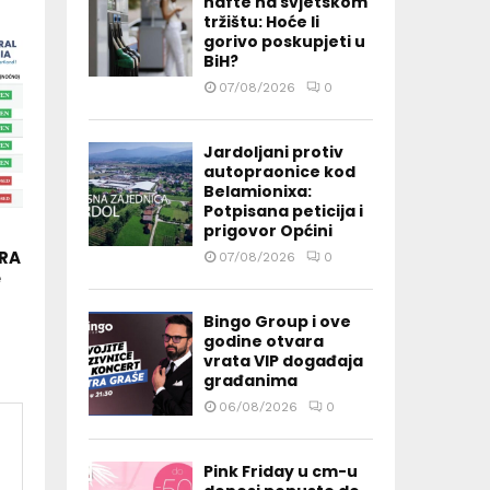
nafte na svjetskom
tržištu: Hoće li
gorivo poskupjeti u
BiH?
07/08/2026
0
Jardoljani protiv
autopraonice kod
Belamionixa:
Potpisana peticija i
prigovor Općini
ARA
07/08/2026
0
e
Bingo Group i ove
godine otvara
vrata VIP događaja
građanima
06/08/2026
0
Pink Friday u cm-u