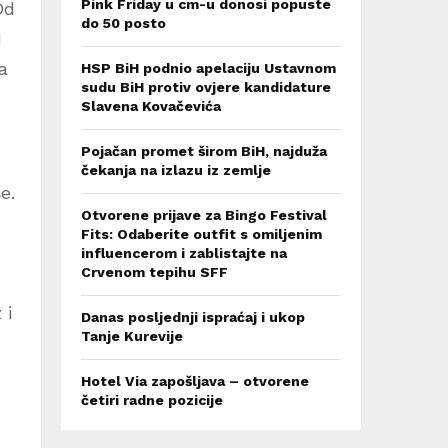
Pink Friday u cm-u donosi popuste
Od
do 50 posto
1
a
HSP BiH podnio apelaciju Ustavnom
sudu BiH protiv ovjere kandidature
Slavena Kovačevića
Pojačan promet širom BiH, najduža
čekanja na izlazu iz zemlje
e.
Otvorene prijave za Bingo Festival
Fits: Odaberite outfit s omiljenim
influencerom i zablistajte na
Crvenom tepihu SFF
 i
Danas posljednji ispraćaj i ukop
Tanje Kurevije
Hotel Via zapošljava – otvorene
četiri radne pozicije