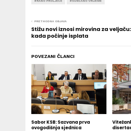
#RANO PROLJEĆE
#SUNČANO VRIJEME
PRETHODNA OBJAVA
Stižu novi iznosi mirovina za veljaču
kada počinje isplata
POVEZANI ČLANCI
Sabor KSB: Sazvana prva
Vitežan
ovogodišnja sjednica
diserta