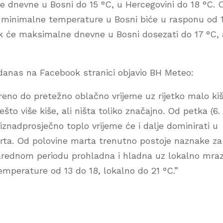
e dnevne u Bosni do 15 °C, u Hercegovini do 18 °C. 
a minimalne temperature u Bosni biće u rasponu od 
ok će maksimalne dnevne u Bosni dosezati do 17 °C, 
e danas na Facebook stranici objavio BH Meteo:
ereno do pretežno oblačno vrijeme uz rijetko malo kiš
to više kiše, ali ništa toliko značajno. Od petka (6.
iznadprosječno toplo vrijeme će i dalje dominirati u
rta. Od polovine marta trenutno postoje naznake za
 narednom periodu prohladna i hladna uz lokalno mraz
mperature od 13 do 18, lokalno do 21 °C.”