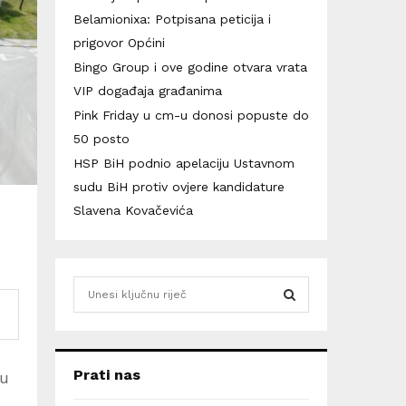
Belamionixa: Potpisana peticija i
prigovor Općini
Bingo Group i ove godine otvara vrata
VIP događaja građanima
Pink Friday u cm-u donosi popuste do
50 posto
HSP BiH podnio apelaciju Ustavnom
sudu BiH protiv ovjere kandidature
Slavena Kovačevića
S
e
a
S
r
c
E
Prati nas
zu
h
f
A