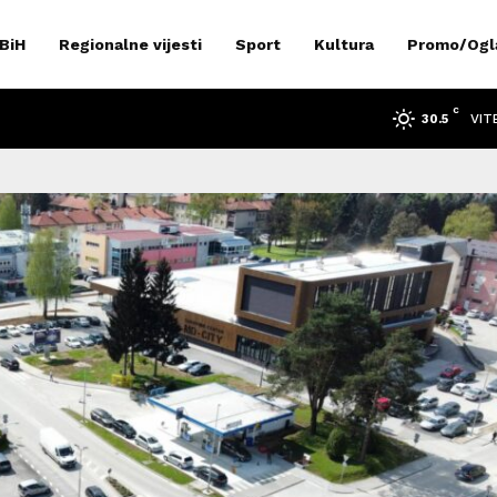
 BiH
Regionalne vijesti
Sport
Kultura
Promo/Ogl
C
VIT
30.5