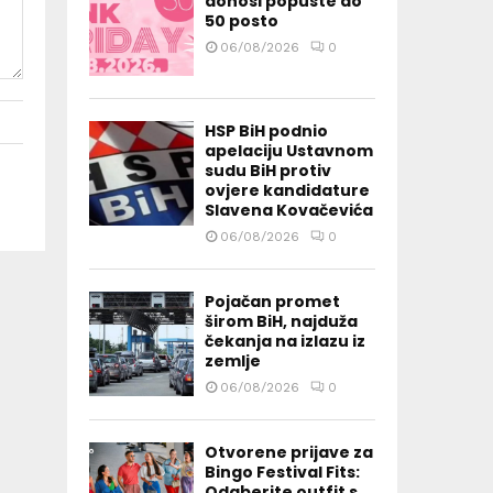
donosi popuste do
50 posto
06/08/2026
0
HSP BiH podnio
apelaciju Ustavnom
sudu BiH protiv
ovjere kandidature
Slavena Kovačevića
06/08/2026
0
Pojačan promet
širom BiH, najduža
čekanja na izlazu iz
zemlje
06/08/2026
0
Otvorene prijave za
Bingo Festival Fits:
Odaberite outfit s