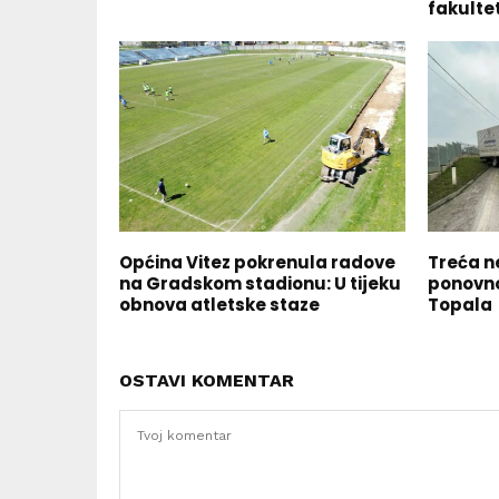
fakulte
Općina Vitez pokrenula radove
Treća n
na Gradskom stadionu: U tijeku
ponovno
obnova atletske staze
Topala
OSTAVI KOMENTAR