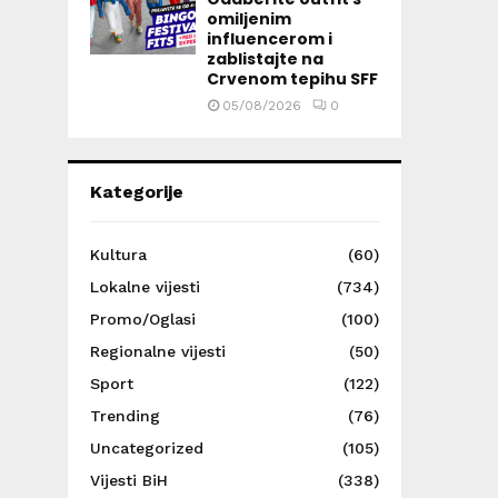
omiljenim
influencerom i
zablistajte na
Crvenom tepihu SFF
05/08/2026
0
Kategorije
Kultura
(60)
Lokalne vijesti
(734)
Promo/Oglasi
(100)
Regionalne vijesti
(50)
Sport
(122)
Trending
(76)
Uncategorized
(105)
Vijesti BiH
(338)