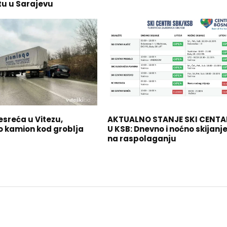
tu u Sarajevu
esreća u Vitezu,
AKTUALNO STANJE SKI CENT
 kamion kod groblja
U KSB: Dnevno i noćno skijanj
na raspolaganju