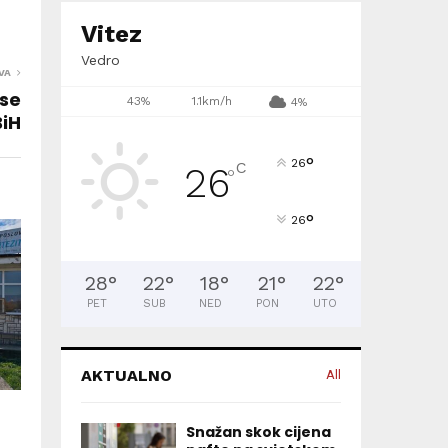
Vitez
Vedro
VA
 se
43%
1.1km/h
4%
BiH
°
26
C
26
°
°
26
28
°
22
°
18
°
21
°
22
°
PET
SUB
NED
PON
UTO
AKTUALNO
All
Snažan skok cijena