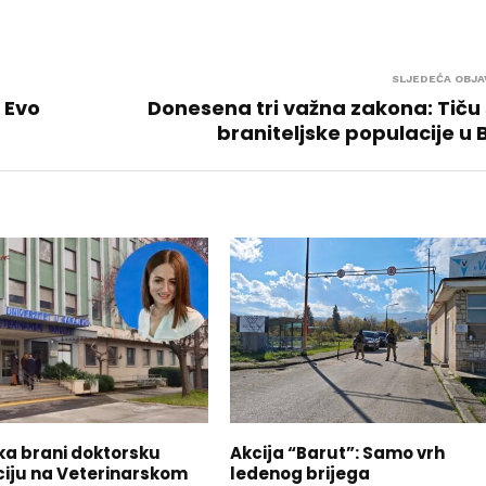
SLJEDEĆA OBJA
: Evo
Donesena tri važna zakona: Tiču
braniteljske populacije u 
ka brani doktorsku
Akcija “Barut”: Samo vrh
ciju na Veterinarskom
ledenog brijega