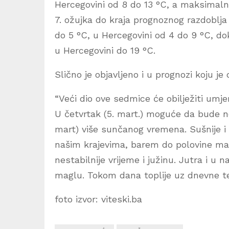
Hercegovini od 8 do 13 °C, a maksimaln
7. ožujka do kraja prognoznog razdoblj
do 5 °C, u Hercegovini od 4 do 9 °C, d
u Hercegovini do 19 °C.
Slično je objavljeno i u prognozi koju j
“Veći dio ove sedmice će obilježiti umj
U četvrtak (5. mart.) moguće da bude neš
mart) više sunčanog vremena. Sušnije i 
našim krajevima, barem do polovine ma
nestabilnije vrijeme i južinu. Jutra i u
maglu. Tokom dana toplije uz dnevne te
foto izvor: viteski.ba