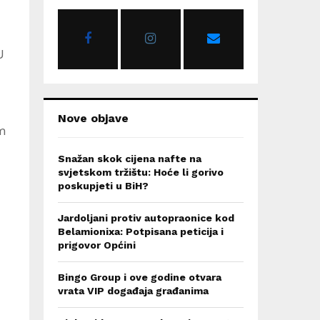
o
r
R
:
U
C
H
Nove objave
im
Snažan skok cijena nafte na
svjetskom tržištu: Hoće li gorivo
poskupjeti u BiH?
Jardoljani protiv autopraonice kod
Belamionixa: Potpisana peticija i
prigovor Općini
Bingo Group i ove godine otvara
vrata VIP događaja građanima