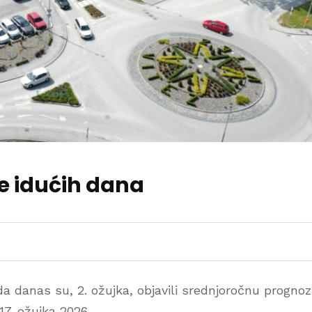
me idućih dana
a danas su, 2. ožujka, objavili srednjoročnu progno
17. ožujka 2026.