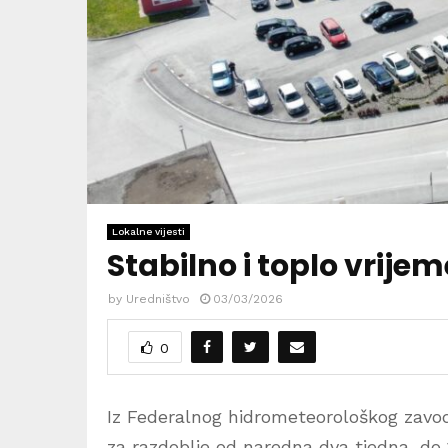
Lokalne vijesti
Stabilno i toplo vrije
by
Uredništvo
03/03/2026
0
Iz Federalnog hidrometeorološkog zavod
za razdoblje od naredna dva tjedna, do 