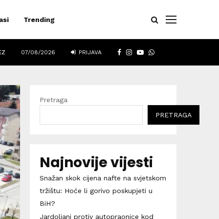
asi
Trending
FACEBOOK
INSTAGRAM
YOUTUBE
WHATSAPP
EZ
07/08/2026
PRIJAVA
Pretraga
PRETRAGA
Najnovije vijesti
Snažan skok cijena nafte na svjetskom
tržištu: Hoće li gorivo poskupjeti u
BiH?
Jardoljani protiv autopraonice kod