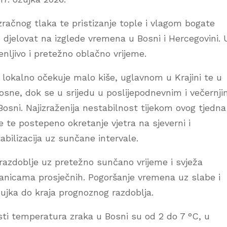
 zračnog tlaka te pristizanje tople i vlagom bogate
e djelovat na izglede vremena u Bosni i Hercegovini. 
ljivo i pretežno oblačno vrijeme.
lokalno očekuje malo kiše, uglavnom u Krajini te u
osne, dok se u srijedu u poslijepodnevnim i večernj
Bosni. Najizraženija nestabilnost tijekom ovog tjedna
e te postepeno okretanje vjetra na sjeverni i
tabilizacija uz sunčane intervale.
 razdoblje uz pretežno sunčano vrijeme i svježa
anicama prosječnih. Pogoršanje vremena uz slabe i
ujka do kraja prognoznog razdoblja.
osti temperatura zraka u Bosni su od 2 do 7 °C, u