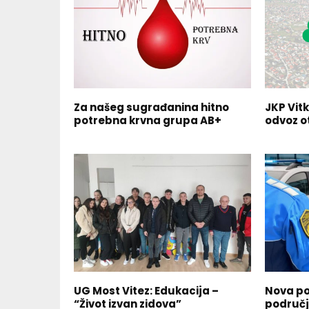
Za našeg sugrađanina hitno
JKP Vit
potrebna krvna grupa AB+
odvoz 
UG Most Vitez: Edukacija –
Nova pol
“Život izvan zidova”
područj