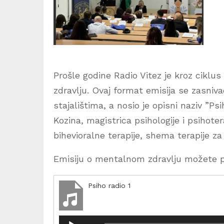
Prošle godine Radio Vitez je kroz ciklu
zdravlju. Ovaj format emisija se zasniv
stajalištima, a nosio je opisni naziv ”P
Kozina, magistrica psihologije i psihote
bihevioralne terapije, shema terapije za
Emisiju o mentalnom zdravlju možete po
Psiho radio 1
R