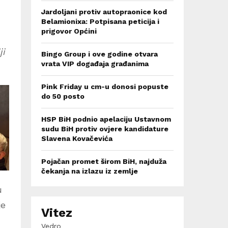
Jardoljani protiv autopraonice kod
Belamionixa: Potpisana peticija i
prigovor Općini
ji
Bingo Group i ove godine otvara
vrata VIP događaja građanima
Pink Friday u cm-u donosi popuste
do 50 posto
HSP BiH podnio apelaciju Ustavnom
sudu BiH protiv ovjere kandidature
Slavena Kovačevića
Pojačan promet širom BiH, najduža
čekanja na izlazu iz zemlje
u
je
Vitez
Vedro