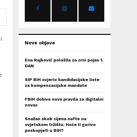
r
R
:
C
H
i
Nove objave
Ena Rajković položila za crni pojas 1.
DAN
t
SIP BiH ovjerio kandidacijske liste
za kompenzacijske mandate
FBiH dobiva nova pravila za digitalni
novac
Snažan skok cijena nafte na
svjetskom tržištu: Hoće li gorivo
poskupjeti u BiH?