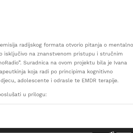
s emisija radijskog formata otvorio pitanja o mental
ao isključivo na znanstvenom pristupu i stručnim
sihoRadio”. Suradnica na ovom projektu bila je Ivana
rapeutkinja koja radi po principima kognitivno
 djecu, adolescente i odrasle te EMDR terapije.
slušati u prilogu:
U