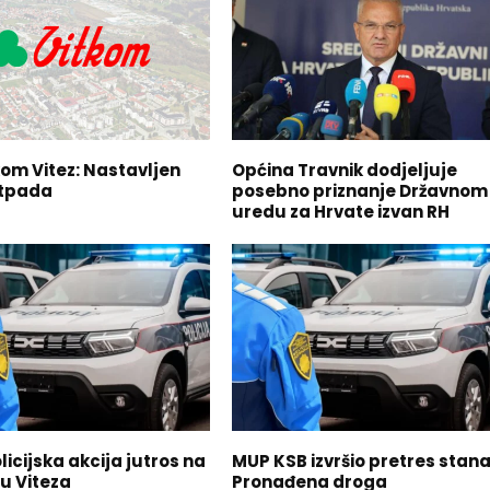
e
l
i
c
a
m
a
G
kom Vitez: Nastavljen
Općina Travnik dodjeljuje
otpada
posebno priznanje Državnom
o
uredu za Hrvate izvan RH
r
e
/
D
o
l
j
e
k
a
k
icijska akcija jutros na
MUP KSB izvršio pretres stana
o
u Viteza
Pronađena droga
b