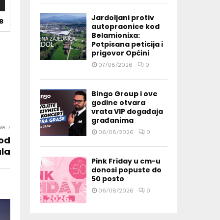
Jardoljani protiv
8
autopraonice kod
Belamionixa:
Potpisana peticija i
prigovor Općini
07/08/2026
0
Bingo Group i ove
godine otvara
vrata VIP događaja
građanima
VA
06/08/2026
0
kod
ala
Pink Friday u cm-u
donosi popuste do
50 posto
06/08/2026
0