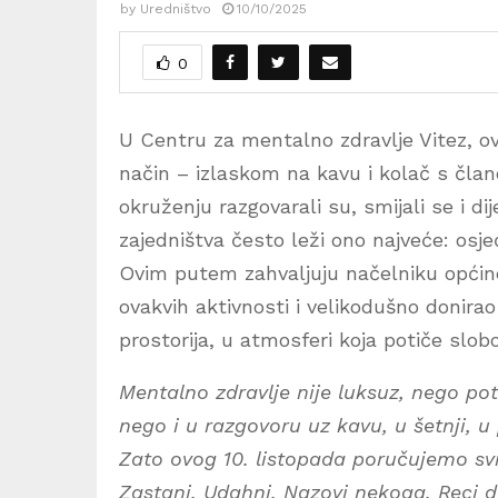
by
Uredništvo
10/10/2025
0
U Centru za mentalno zdravlje Vitez, ova
način – izlaskom na kavu i kolač s čla
okruženju razgovarali su, smijali se i di
zajedništva često leži ono najveće: osje
Ovim putem zahvaljuju načelniku općine
ovakvih aktivnosti i velikodušno donirao
prostorija, u atmosferi koja potiče slob
Mentalno zdravlje nije luksuz, nego po
nego i u razgovoru uz kavu, u šetnji, u 
Zato ovog 10. listopada poručujemo sv
Zastani. Udahni. Nazovi nekoga. Reci da