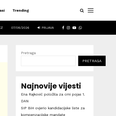
asi
Trending
FACEBOOK
INSTAGRAM
YOUTUBE
WHATSAPP
EZ
07/08/2026
PRIJAVA
Pretraga
PRETRAGA
Najnovije vijesti
Ena Rajković položila za crni pojas 1.
DAN
SIP BiH ovjerio kandidacijske liste za
kompenzacijske mandate