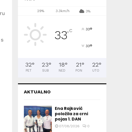
29%
3.3km/h
3%
iru
°
33
C
33
°
 s
°
33
32
°
23
°
18
°
21
°
22
°
PET
SUB
NED
PON
UTO
AKTUALNO
Ena Rajković
položila za crni
pojas 1. DAN
07/08/2026
0