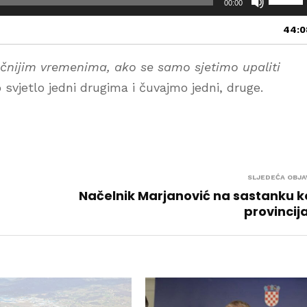
00:00
p
o
44:0
t
r
čnijim vremenima, ako se samo sjetimo upaliti
i
j
vjetlo jedni drugima i čuvajmo jedni, druge.
e
b
i
t
e
t
SLJEDEĆA OBJA
i
Načelnik Marjanović na sastanku 
p
provincij
k
e
s
a
s
t
r