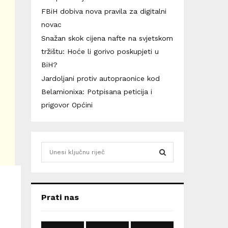
FBiH dobiva nova pravila za digitalni
novac
Snažan skok cijena nafte na svjetskom
tržištu: Hoće li gorivo poskupjeti u
BiH?
Jardoljani protiv autopraonice kod
Belamionixa: Potpisana peticija i
prigovor Općini
S
e
a
S
r
c
E
Prati nas
h
f
A
o