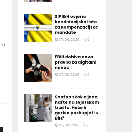
SIP BiH ovjerio
kandidacijske liste
za kompenzacijske
mandate
07/08/2026
0
nom
FBiH dobiva nova
pravila za digitalni
novac
07/08/2026
0
Snažan skok cijena
nafte na svjetskom
tržištu: Hoće li
gorivo poskupjeti u
BiH?
07/08/2026
0