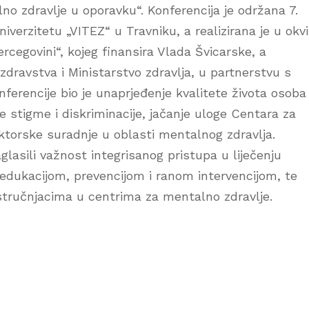
no zdravlje u oporavku“. Konferencija je održana 7.
iverzitetu „VITEZ“ u Travniku, a realizirana je u okv
rcegovini“, kojeg finansira Vlada Švicarske, a
dravstva i Ministarstvo zdravlja, u partnerstvu s
onferencije bio je unaprjeđenje kvalitete života osoba
tigme i diskriminacije, jačanje uloge Centara za
torske suradnje u oblasti mentalnog zdravlja.
aglasili važnost integrisanog pristupa u liječenju
a edukacijom, prevencijom i ranom intervencijom, te
 stručnjacima u centrima za mentalno zdravlje.