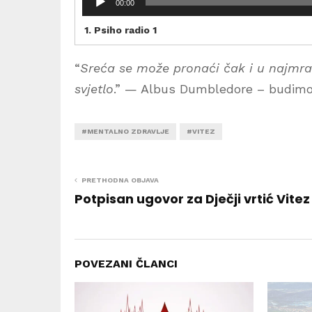
00:00
e
p
1.
Psiho radio 1
r
o
“
Sreća se može pronaći čak i u najmra
d
u
svjetlo
.” — Albus Dumbledore – budimo s
k
t
o
#MENTALNO ZDRAVLJE
#VITEZ
r
a
u
PRETHODNA OBJAVA
d
Potpisan ugovor za Dječji vrtić Vitez
i
o
z
a
p
POVEZANI ČLANCI
i
s
a