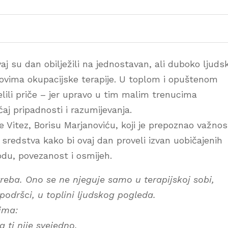
j su dan obilježili na jednostavan, ali duboko ljudsk
novima okupacijske terapije. U toplom i opuštenom
jelili priče – jer upravo u tim malim trenucima
ćaj pripadnosti i razumijevanja.
 Vitez, Borisu Marjanoviću, koji je prepoznao važnos
 sredstva kako bi ovaj dan proveli izvan uobičajenih
odu, povezanost i osmijeh.
treba. Ono se ne njeguje samo u terapijskoj sobi,
podršci, u toplini ljudskog pogleda.
ima:
 ti nije svejedno.