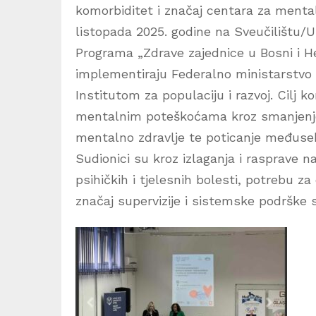
komorbiditet i značaj centara za mental
listopada 2025. godine na Sveučilištu/Un
Programa „Zdrave zajednice u Bosni i He
implementiraju Federalno ministarstvo z
Institutom za populaciju i razvoj. Cilj k
mentalnim poteškoćama kroz smanjenje s
mentalno zdravlje te poticanje međusek
Sudionici su kroz izlaganja i rasprave n
psihičkih i tjelesnih bolesti, potrebu z
značaj supervizije i sistemske podrške