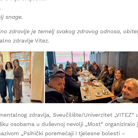
.
lj snage.
no zdravlje je temelj svakog zdravog odnosa, obitel
lno zdravlje Vitez.
entalnog zdravlja, Sveučilište/Univerzitet „VITEZ“ 
ku osobama u duševnoj nevolji „Most“ organiziralo 
zivom „Psihički poremećaji i tjelesne bolesti –