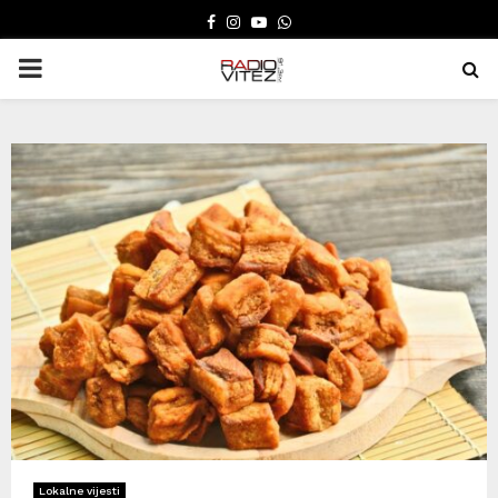
FACEBOOK
INSTAGRAM
YOUTUBE
WHATSAPP
PRIMARY
MENU
Lokalne vijesti