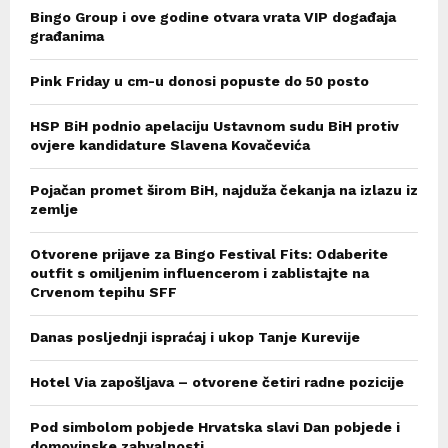
Bingo Group i ove godine otvara vrata VIP događaja
građanima
Pink Friday u cm-u donosi popuste do 50 posto
HSP BiH podnio apelaciju Ustavnom sudu BiH protiv
ovjere kandidature Slavena Kovačevića
Pojačan promet širom BiH, najduža čekanja na izlazu iz
zemlje
Otvorene prijave za Bingo Festival Fits: Odaberite
outfit s omiljenim influencerom i zablistajte na
Crvenom tepihu SFF
Danas posljednji ispraćaj i ukop Tanje Kurevije
Hotel Via zapošljava – otvorene četiri radne pozicije
Pod simbolom pobjede Hrvatska slavi Dan pobjede i
domovinske zahvalnosti