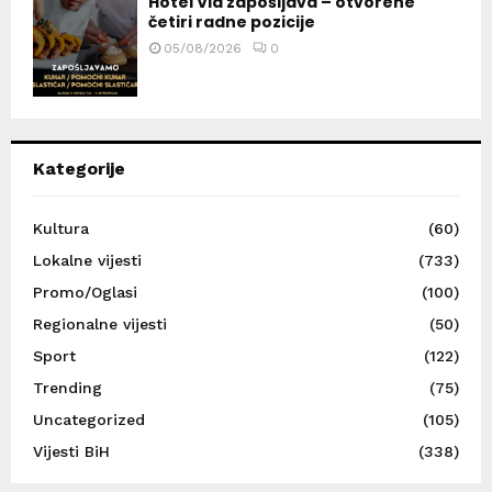
Hotel Via zapošljava – otvorene
četiri radne pozicije
05/08/2026
0
Kategorije
Kultura
(60)
Lokalne vijesti
(733)
Promo/Oglasi
(100)
Regionalne vijesti
(50)
Sport
(122)
Trending
(75)
Uncategorized
(105)
Vijesti BiH
(338)