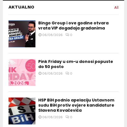
AKTUALNO
All
Bingo Group i ove godine otvara
vrata VIP događaja građanima
06/08/2026
0
Pink Friday u cm-u donosi popuste
do 50 posto
06/08/2026
0
HSP BiH podnio apelaciju Ustavnom
sudu BiH protiv ovjere kandidature
Slavena Kovačevića
06/08/2026
0