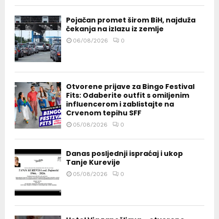
Pojačan promet širom BiH, najduža
čekanja na izlazu iz zemlje
06/08/2026
0
Otvorene prijave za Bingo Festival
Fits: Odaberite outfit s omiljenim
influencerom i zablistajte na
Crvenom tepihu SFF
05/08/2026
0
Danas posljednji ispraćaj i ukop
Tanje Kurevije
05/08/2026
0