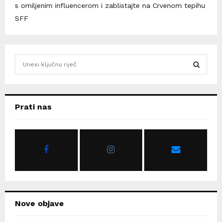
s omiljenim influencerom i zablistajte na Crvenom tepihu
SFF
S
e
a
S
r
c
E
Prati nas
h
f
A
o
r
R
:
C
H
Nove objave