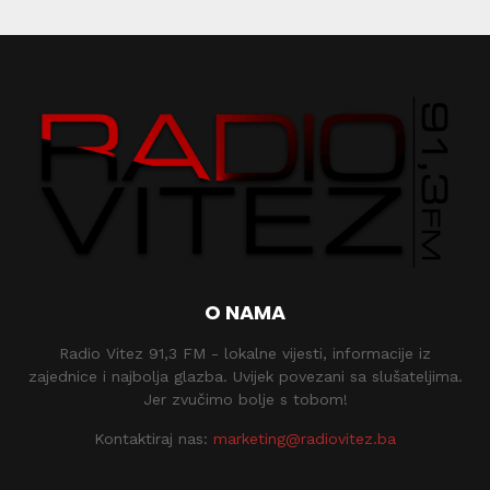
O NAMA
Radio Vitez 91,3 FM - lokalne vijesti, informacije iz
zajednice i najbolja glazba. Uvijek povezani sa slušateljima.
Jer zvučimo bolje s tobom!
Kontaktiraj nas:
marketing@radiovitez.ba