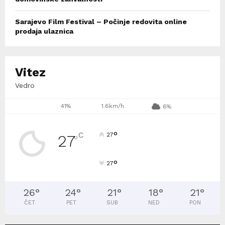
Sarajevo Film Festival – Počinje redovita online
prodaja ulaznica
Vitez
Vedro
41%
1.6km/h
6%
°
C
27
27
°
°
27
26
°
24
°
21
°
18
°
21
°
ČET
PET
SUB
NED
PON