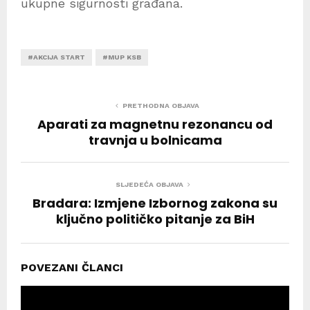
ukupne sigurnosti građana.
#AKCIJA START
#MUP KSB
PRETHODNA OBJAVA
Aparati za magnetnu rezonancu od
travnja u bolnicama
SLJEDEĆA OBJAVA
Bradara: Izmjene Izbornog zakona su
ključno političko pitanje za BiH
POVEZANI ČLANCI