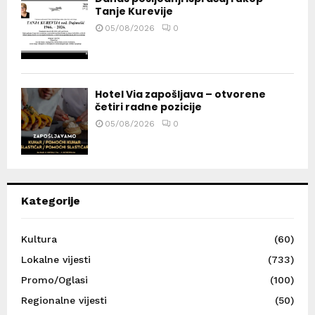
Tanje Kurevije
05/08/2026
0
Hotel Via zapošljava – otvorene
četiri radne pozicije
05/08/2026
0
Kategorije
Kultura
(60)
Lokalne vijesti
(733)
Promo/Oglasi
(100)
Regionalne vijesti
(50)