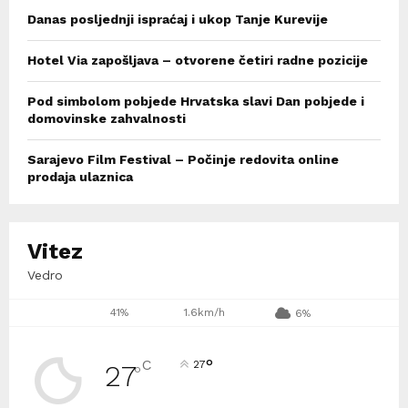
Danas posljednji ispraćaj i ukop Tanje Kurevije
Hotel Via zapošljava – otvorene četiri radne pozicije
Pod simbolom pobjede Hrvatska slavi Dan pobjede i
domovinske zahvalnosti
Sarajevo Film Festival – Počinje redovita online
prodaja ulaznica
Vitez
Vedro
41%
1.6km/h
6%
°
C
27
27
°