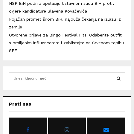
HSP BiH podnio apelaciju Ustavnom sudu BiH protiv
ovjere kandidature Slavena Kovačevića
Pojačan promet širom BiH, najduža čekanja na izlazu iz
zemlje
Otvorene prijave za Bingo Festival Fits: Odaberite outfit
s omiljenim influencerom i zablistajte na Crvenom tepihu
SFF
S
e
a
S
r
c
E
Prati nas
h
f
A
o
r
R
: