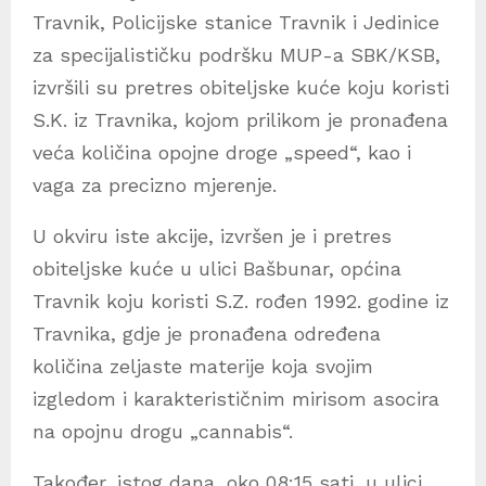
Travnik, Policijske stanice Travnik i Jedinice
za specijalističku podršku MUP-a SBK/KSB,
izvršili su pretres obiteljske kuće koju koristi
S.K. iz Travnika, kojom prilikom je pronađena
veća količina opojne droge „speed“, kao i
vaga za precizno mjerenje.
U okviru iste akcije, izvršen je i pretres
obiteljske kuće u ulici Bašbunar, općina
Travnik koju koristi S.Z. rođen 1992. godine iz
Travnika, gdje je pronađena određena
količina zeljaste materije koja svojim
izgledom i karakterističnim mirisom asocira
na opojnu drogu „cannabis“.
Također, istog dana, oko 08:15 sati, u ulici