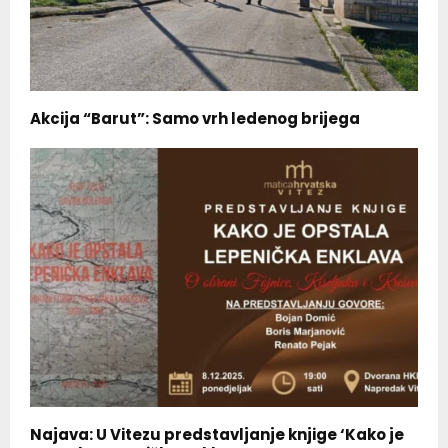
Akcija “Barut”: Samo vrh ledenog brijega
Najava: U Vitezu predstavljanje knjige ‘Kako je