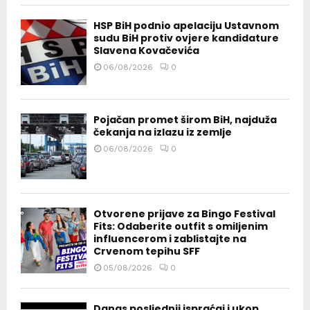
HSP BiH podnio apelaciju Ustavnom
sudu BiH protiv ovjere kandidature
Slavena Kovačevića
06/08/2026
0
Pojačan promet širom BiH, najduža
čekanja na izlazu iz zemlje
06/08/2026
0
Otvorene prijave za Bingo Festival
Fits: Odaberite outfit s omiljenim
influencerom i zablistajte na
Crvenom tepihu SFF
05/08/2026
0
Danas posljednji ispraćaj i ukop