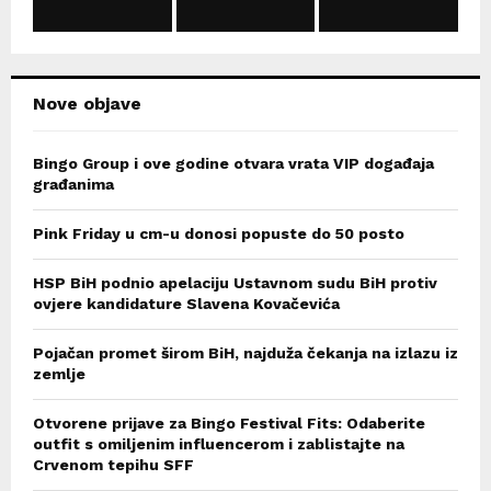
C
H
Nove objave
Bingo Group i ove godine otvara vrata VIP događaja
građanima
Pink Friday u cm-u donosi popuste do 50 posto
HSP BiH podnio apelaciju Ustavnom sudu BiH protiv
ovjere kandidature Slavena Kovačevića
Pojačan promet širom BiH, najduža čekanja na izlazu iz
zemlje
Otvorene prijave za Bingo Festival Fits: Odaberite
outfit s omiljenim influencerom i zablistajte na
Crvenom tepihu SFF