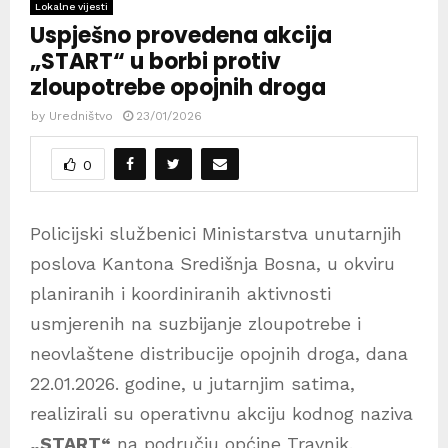
Lokalne vijesti
Uspješno provedena akcija
„START“ u borbi protiv
zloupotrebe opojnih droga
by
Uredništvo
23/01/2026
0
Policijski službenici Ministarstva unutarnjih
poslova Kantona Središnja Bosna, u okviru
planiranih i koordiniranih aktivnosti
usmjerenih na suzbijanje zloupotrebe i
neovlaštene distribucije opojnih droga, dana
22.01.2026. godine, u jutarnjim satima,
realizirali su operativnu akciju kodnog naziva
„
STAR
T“
na području općine Travnik.