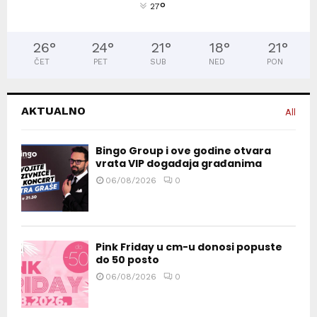
°
27
26
°
24
°
21
°
18
°
21
°
ČET
PET
SUB
NED
PON
AKTUALNO
All
Bingo Group i ove godine otvara
vrata VIP događaja građanima
06/08/2026
0
Pink Friday u cm-u donosi popuste
do 50 posto
06/08/2026
0