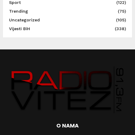
Sport
(122)
Trending
(75)
Uncategorized
(105)
Vijesti BiH
(338)
O NAMA