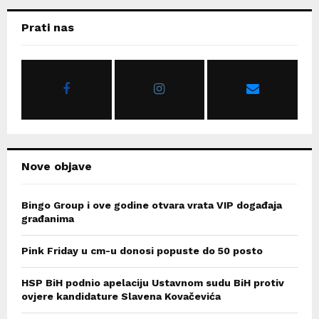
r
c
E
Prati nas
h
f
A
o
r
R
:
C
H
Nove objave
Bingo Group i ove godine otvara vrata VIP događaja
građanima
Pink Friday u cm-u donosi popuste do 50 posto
HSP BiH podnio apelaciju Ustavnom sudu BiH protiv
ovjere kandidature Slavena Kovačevića