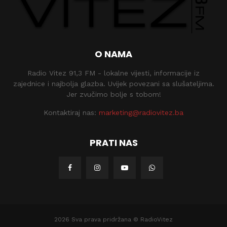
O NAMA
Radio Vitez 91,3 FM - lokalne vijesti, informacije iz
zajednice i najbolja glazba. Uvijek povezani sa slušateljima.
Jer zvučimo bolje s tobom!
Kontaktiraj nas:
marketing@radiovitez.ba
PRATI NAS
2026 Sva prava pridržana © RadioVitez