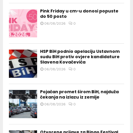
Pink Friday u cm-u donosi popuste
do 50 posto
06/08/2026
0
HSP BiH podnio apelaciju Ustavnom
sudu BiH protiv ovjere kandidature
Slavena Kovačevića
06/08/2026
0
Pojačan promet širom BiH, najduža
čekanja na izlazu iz zemlje
06/08/2026
0
Otvorene prijave za Bingo Festival