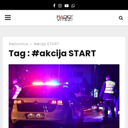
FACEBOOK
INSTAGRAM
YOUTUBE
WHATSAPP
PRIMARY
MENU
Naslovnica
#akcija START
Tag : #akcija START