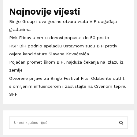
Najnovije vijesti
Bingo Group i ove godine otvara vrata VIP događaja
građanima
Pink Friday u cm-u donosi popuste do 50 posto
HSP BiH podnio apelaciju Ustavnom sudu BiH protiv
ovjere kandidature Slavena Kovačevića
Pojačan promet širom BiH, najduža čekanja na izlazu iz
zemlje
Otvorene prijave za Bingo Festival Fits: Odaberite outfit
s omiljenim influencerom i zablistajte na Crvenom tepihu
SFF
S
e
a
S