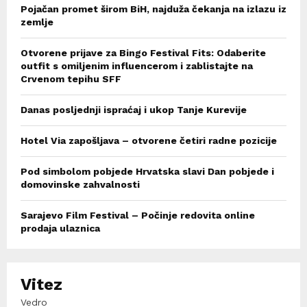
Pojačan promet širom BiH, najduža čekanja na izlazu iz
zemlje
Otvorene prijave za Bingo Festival Fits: Odaberite
outfit s omiljenim influencerom i zablistajte na
Crvenom tepihu SFF
Danas posljednji ispraćaj i ukop Tanje Kurevije
Hotel Via zapošljava – otvorene četiri radne pozicije
Pod simbolom pobjede Hrvatska slavi Dan pobjede i
domovinske zahvalnosti
Sarajevo Film Festival – Počinje redovita online
prodaja ulaznica
Vitez
Vedro