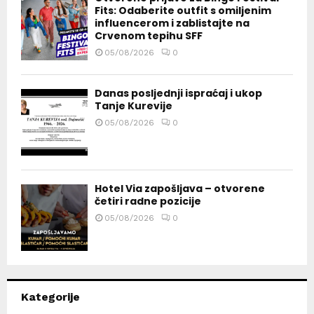
Fits: Odaberite outfit s omiljenim
influencerom i zablistajte na
Crvenom tepihu SFF
05/08/2026
0
Danas posljednji ispraćaj i ukop
Tanje Kurevije
05/08/2026
0
Hotel Via zapošljava – otvorene
četiri radne pozicije
05/08/2026
0
Kategorije