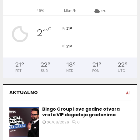
49%
1.1km/h
5%
°
C
21
21
°
°
21
21
°
22
°
18
°
21
°
22
°
PET
SUB
NED
PON
UTO
AKTUALNO
All
Bingo Group i ove godine otvara
vrata VIP događaja građanima
06/08/2026
0