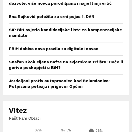
dozvole, više novca porodiljama i najjeftiniji vrtić
Ena Rajković položila za crni pojas 1. DAN
SIP BiH ovjerio kandidacijske liste za kompenzacijske
mandate
FBiH dobiva nova pravila za digitalni novac
Snažan skok cijena nafte na svjetskom tržištu: Hoće li
gorivo poskupjeti u BiH?
Jardoljani protiv autopraonice kod Belamionixa:
Potpisana peticija i prigovor Općini
Vitez
Raštrkani Oblaci
67%
1km/h
28%