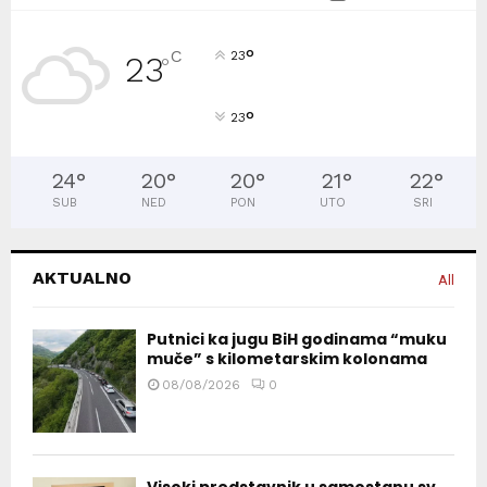
°
C
23
23
°
°
23
24
°
20
°
20
°
21
°
22
°
SUB
NED
PON
UTO
SRI
AKTUALNO
All
Putnici ka jugu BiH godinama “muku
muče” s kilometarskim kolonama
08/08/2026
0