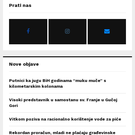
c
E
Prati nas
h
f
A
o
r
R
:
C
H
Nove objave
Putnici ka jugu BiH godinama “muku muče” s
kilometarskim kolonama
Visoki predstavnik u samostanu sv. Franje u Gučoj
Gori
Vitkom poziva na racionalno korištenje vode za piće
Rekordan proračun, mladi ne plaćaju građevinske