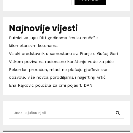
Najnovije vijesti
Putnici ka jugu BiH godinama “muku muče” s
kilometarskim kolonama
Visoki predstavnik u samostanu sv. Franje u Gučoj Gori
Vitkom poziva na racionalno korištenje vode za piće
Rekordan proračun, mladi ne plaćaju građevinske
dozvole, više novca porodiljama i najjeftiniji vrtić
Ena Rajković položila za crni pojas 1. DAN
S
e
a
S
r