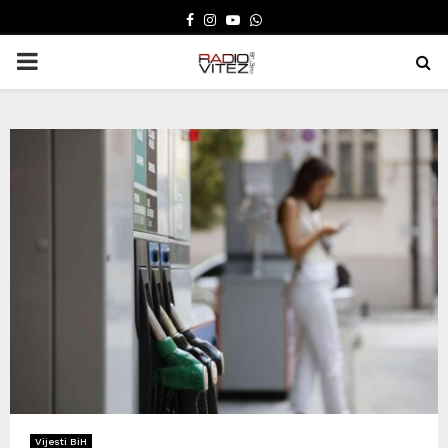
FACEBOOK
INSTAGRAM
YOUTUBE
WHATSAPP
PRIMARY
MENU
Vijesti BiH