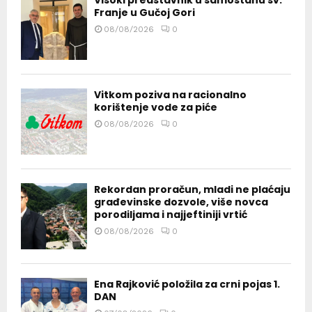
Visoki predstavnik u samostanu sv.
Franje u Gučoj Gori
08/08/2026
0
Vitkom poziva na racionalno
korištenje vode za piće
08/08/2026
0
Rekordan proračun, mladi ne plaćaju
građevinske dozvole, više novca
porodiljama i najjeftiniji vrtić
08/08/2026
0
Ena Rajković položila za crni pojas 1.
DAN