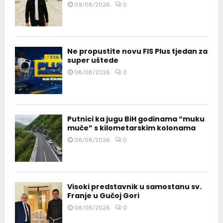
09/08/2026
0
Ne propustite novu FIS Plus tjedan za
super uštede
08/08/2026
0
Putnici ka jugu BiH godinama “muku
muče” s kilometarskim kolonama
08/08/2026
0
Visoki predstavnik u samostanu sv.
Franje u Gučoj Gori
08/08/2026
0