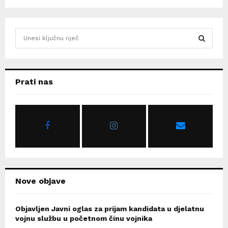
S
e
a
S
r
c
E
Prati nas
h
f
A
o
r
R
:
C
H
Nove objave
Objavljen Javni oglas za prijam kandidata u djelatnu
vojnu službu u početnom činu vojnika