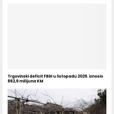
Trgovinski deficit FBiH u listopadu 2025. iznosio
862,9 milijuna KM