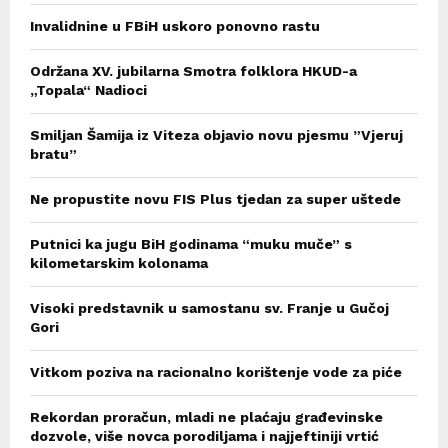
Invalidnine u FBiH uskoro ponovno rastu
Održana XV. jubilarna Smotra folklora HKUD-a
„Topala“ Nadioci
Smiljan Šamija iz Viteza objavio novu pjesmu ”Vjeruj
bratu”
Ne propustite novu FIS Plus tjedan za super uštede
Putnici ka jugu BiH godinama “muku muče” s
kilometarskim kolonama
Visoki predstavnik u samostanu sv. Franje u Gučoj
Gori
Vitkom poziva na racionalno korištenje vode za piće
Rekordan proračun, mladi ne plaćaju građevinske
dozvole, više novca porodiljama i najjeftiniji vrtić