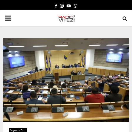
FACEBOOK
INSTAGRAM
YOUTUBE
WHATSAPP
PRIMARY
MENU
Vijesti BiH