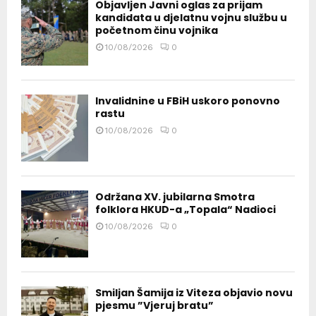
Objavljen Javni oglas za prijam
kandidata u djelatnu vojnu službu u
početnom činu vojnika
10/08/2026
0
Invalidnine u FBiH uskoro ponovno
rastu
10/08/2026
0
Održana XV. jubilarna Smotra
folklora HKUD-a „Topala“ Nadioci
10/08/2026
0
Smiljan Šamija iz Viteza objavio novu
pjesmu ”Vjeruj bratu”