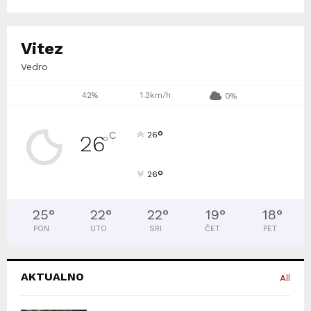
Vitez
Vedro
42%
1.3km/h
0%
°
C
26
26
°
°
26
25
°
22
°
22
°
19
°
18
°
PON
UTO
SRI
ČET
PET
AKTUALNO
All