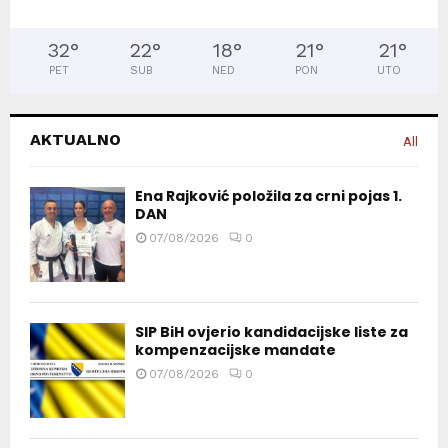
32
°
22
°
18
°
21
°
21
°
PET
SUB
NED
PON
UTO
AKTUALNO
All
Ena Rajković položila za crni pojas 1.
DAN
07/08/2026
0
SIP BiH ovjerio kandidacijske liste za
kompenzacijske mandate
07/08/2026
0