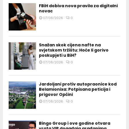
FBiH dobiva nova pravila za digitalni
novac
07/08/2026
0
Snažan skok cijena nafte na
svjetskom tržištu: Hoće li gorivo
poskupjeti u BiH?
07/08/2026
0
Jardoljani protiv autopraonice kod
Belamionixa: Potpisana peticija i
prigovor Općini
07/08/2026
0
Bingo Group i ove godine otvara
vrata VIP događaja građanima