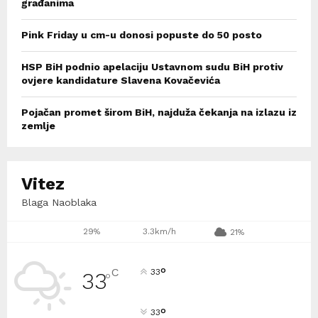
građanima
Pink Friday u cm-u donosi popuste do 50 posto
HSP BiH podnio apelaciju Ustavnom sudu BiH protiv
ovjere kandidature Slavena Kovačevića
Pojačan promet širom BiH, najduža čekanja na izlazu iz
zemlje
Vitez
Blaga Naoblaka
29%
3.3km/h
21%
°
C
33
33
°
°
33