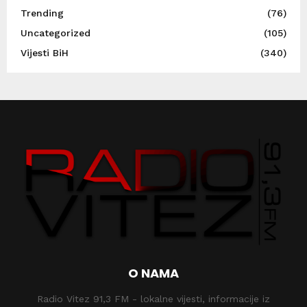
Trending
(76)
Uncategorized
(105)
Vijesti BiH
(340)
O NAMA
Radio Vitez 91,3 FM - lokalne vijesti, informacije iz