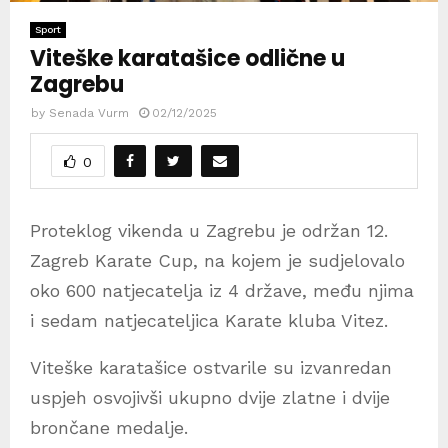
Sport
Viteške karatašice odlične u
Zagrebu
by
Senada Vurm
02/12/2025
0
Proteklog vikenda u Zagrebu je održan 12.
Zagreb Karate Cup, na kojem je sudjelovalo
oko 600 natjecatelja iz 4 države, među njima
i sedam natjecateljica Karate kluba Vitez.
Viteške karatašice ostvarile su izvanredan
uspjeh osvojivši ukupno dvije zlatne i dvije
brončane medalje.