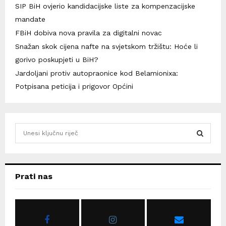
SIP BiH ovjerio kandidacijske liste za kompenzacijske
mandate
FBiH dobiva nova pravila za digitalni novac
Snažan skok cijena nafte na svjetskom tržištu: Hoće li
gorivo poskupjeti u BiH?
Jardoljani protiv autopraonice kod Belamionixa:
Potpisana peticija i prigovor Općini
S
e
a
S
r
c
E
Prati nas
h
f
A
o
r
R
: