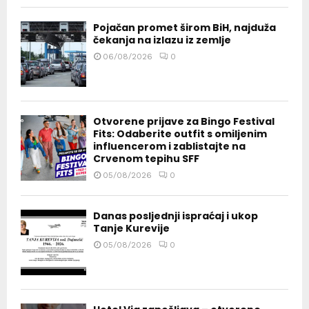
Pojačan promet širom BiH, najduža
čekanja na izlazu iz zemlje
06/08/2026
0
Otvorene prijave za Bingo Festival
Fits: Odaberite outfit s omiljenim
influencerom i zablistajte na
Crvenom tepihu SFF
05/08/2026
0
Danas posljednji ispraćaj i ukop
Tanje Kurevije
05/08/2026
0