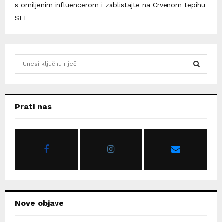
s omiljenim influencerom i zablistajte na Crvenom tepihu
SFF
S
e
a
S
r
c
E
Prati nas
h
f
A
o
r
R
:
C
H
Nove objave