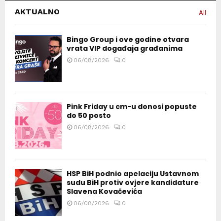
AKTUALNO
All
Bingo Group i ove godine otvara
vrata VIP događaja građanima
06/08/2026
0
Pink Friday u cm-u donosi popuste
do 50 posto
06/08/2026
0
HSP BiH podnio apelaciju Ustavnom
sudu BiH protiv ovjere kandidature
Slavena Kovačevića
06/08/2026
0