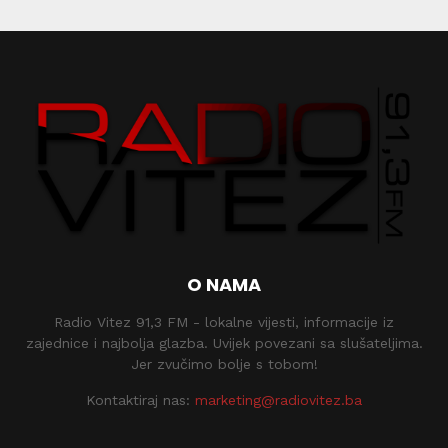
O NAMA
Radio Vitez 91,3 FM - lokalne vijesti, informacije iz
zajednice i najbolja glazba. Uvijek povezani sa slušateljima.
Jer zvučimo bolje s tobom!
Kontaktiraj nas:
marketing@radiovitez.ba