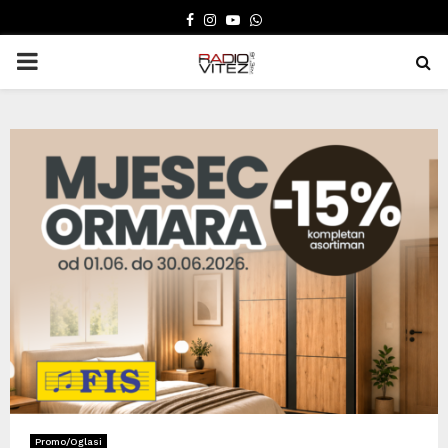
FACEBOOK
INSTAGRAM
YOUTUBE
WHATSAPP
PRIMARY
MENU
Promo/Oglasi