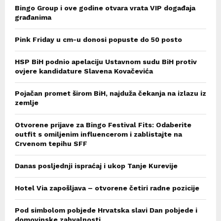
Bingo Group i ove godine otvara vrata VIP događaja
građanima
Pink Friday u cm-u donosi popuste do 50 posto
HSP BiH podnio apelaciju Ustavnom sudu BiH protiv
ovjere kandidature Slavena Kovačevića
Pojačan promet širom BiH, najduža čekanja na izlazu iz
zemlje
Otvorene prijave za Bingo Festival Fits: Odaberite
outfit s omiljenim influencerom i zablistajte na
Crvenom tepihu SFF
Danas posljednji ispraćaj i ukop Tanje Kurevije
Hotel Via zapošljava – otvorene četiri radne pozicije
Pod simbolom pobjede Hrvatska slavi Dan pobjede i
domovinske zahvalnosti