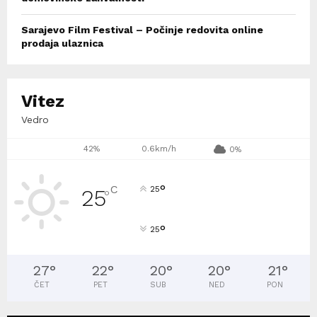
Sarajevo Film Festival – Počinje redovita online
prodaja ulaznica
Vitez
Vedro
42%
0.6km/h
0%
°
C
25
25
°
°
25
27
°
22
°
20
°
20
°
21
°
ČET
PET
SUB
NED
PON