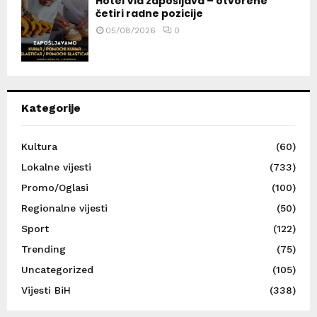
Hotel Via zapošljava – otvorene
četiri radne pozicije
05/08/2026
0
Kategorije
Kultura
(60)
Lokalne vijesti
(733)
Promo/Oglasi
(100)
Regionalne vijesti
(50)
Sport
(122)
Trending
(75)
Uncategorized
(105)
Vijesti BiH
(338)