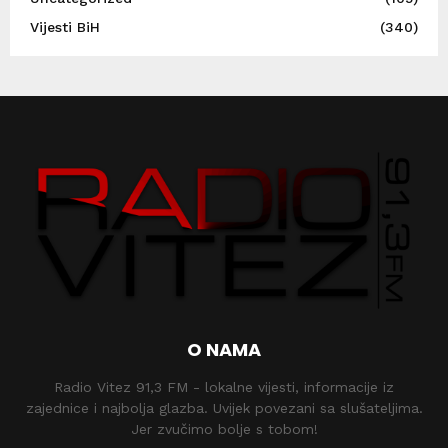
Vijesti BiH
(340)
O NAMA
Radio Vitez 91,3 FM - lokalne vijesti, informacije iz
zajednice i najbolja glazba. Uvijek povezani sa slušateljima.
Jer zvučimo bolje s tobom!