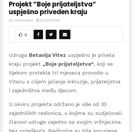
Projekt ”Boje prijateljstva”
uspješno priveden kraju
by
Uredništvo
20/01/2026
0
Udruga
Betanija Vitez
uspješno je privela
kraju projekt
„Boje prijateljstva“
, koji se
tijekom protekla tri mjeseca provodio u
Vitezu s ciljem jačanja inkluzije, prijateljstva
i zajedništva među djecom.
U okviru projekta održano je više od 30
zajedničkih radionica, u kojima su sudjelovali
članovi udruge zajedno sa svojim vršnjacima
bez poteškoća. Radionice su bile ispunjene