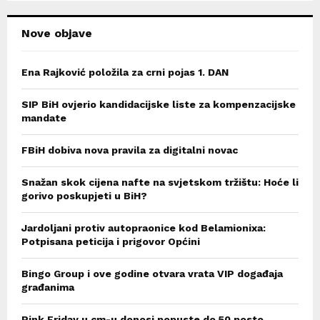
H
Nove objave
Ena Rajković položila za crni pojas 1. DAN
SIP BiH ovjerio kandidacijske liste za kompenzacijske
mandate
FBiH dobiva nova pravila za digitalni novac
Snažan skok cijena nafte na svjetskom tržištu: Hoće li
gorivo poskupjeti u BiH?
Jardoljani protiv autopraonice kod Belamionixa:
Potpisana peticija i prigovor Općini
Bingo Group i ove godine otvara vrata VIP događaja
građanima
Pink Friday u cm-u donosi popuste do 50 posto