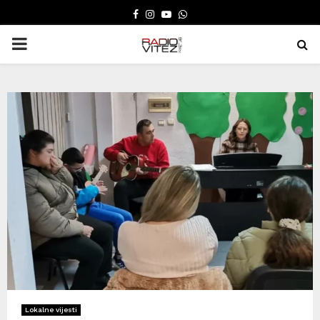
FACEBOOK
INSTAGRAM
YOUTUBE
WHATSAPP
PRIMARY
MENU
Lokalne vijesti