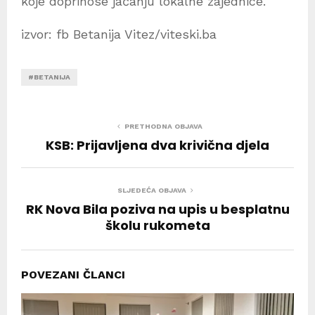
koje doprinose jačanju lokalne zajednice.
izvor: fb Betanija Vitez/viteski.ba
#BETANIJA
PRETHODNA OBJAVA
KSB: Prijavljena dva krivična djela
SLJEDEĆA OBJAVA
RK Nova Bila poziva na upis u besplatnu
školu rukometa
POVEZANI ČLANCI