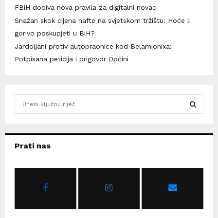
FBiH dobiva nova pravila za digitalni novac
Snažan skok cijena nafte na svjetskom tržištu: Hoće li
gorivo poskupjeti u BiH?
Jardoljani protiv autopraonice kod Belamionixa:
Potpisana peticija i prigovor Općini
S
e
a
S
r
c
E
Prati nas
h
f
A
o
r
R
:
C