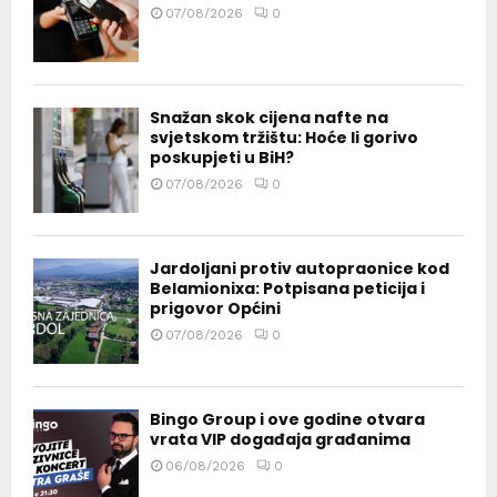
07/08/2026
0
Snažan skok cijena nafte na
svjetskom tržištu: Hoće li gorivo
poskupjeti u BiH?
07/08/2026
0
Jardoljani protiv autopraonice kod
Belamionixa: Potpisana peticija i
prigovor Općini
07/08/2026
0
Bingo Group i ove godine otvara
vrata VIP događaja građanima
06/08/2026
0