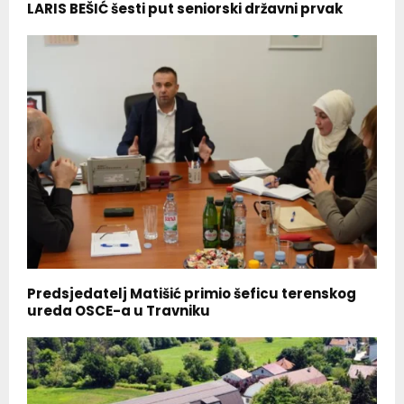
LARIS BEŠIĆ šesti put seniorski državni prvak
Predsjedatelj Matišić primio šeficu terenskog
ureda OSCE-a u Travniku