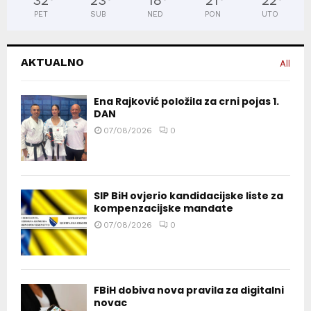
32
°
23
°
18
°
21
°
22
°
PET
SUB
NED
PON
UTO
AKTUALNO
All
Ena Rajković položila za crni pojas 1.
DAN
07/08/2026
0
SIP BiH ovjerio kandidacijske liste za
kompenzacijske mandate
07/08/2026
0
FBiH dobiva nova pravila za digitalni
novac