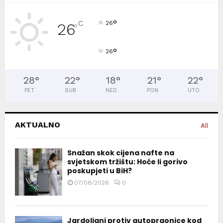
°
C
26
26
°
°
26
28
°
22
°
18
°
21
°
22
°
PET
SUB
NED
PON
UTO
AKTUALNO
All
Snažan skok cijena nafte na
svjetskom tržištu: Hoće li gorivo
poskupjeti u BiH?
07/08/2026
0
Jardoljani protiv autopraonice kod