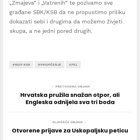
„Zmajeva“ i „Vatrenih“ te pozivamo sve
građane SBK/KSB da ne propustimo priliku
dokazati sebi i drugima da možemo živjeti
skupa, a ne jedni pored drugih.
#MUP KSB
#PRIOPĆENJE
APEL
PRETHODNA OBJAVA
Hrvatska pružila snažan otpor, ali
Engleska odnijela sva tri boda
SLJEDEĆA OBJAVA
Otvorene prijave za Uskopaljsku peticu