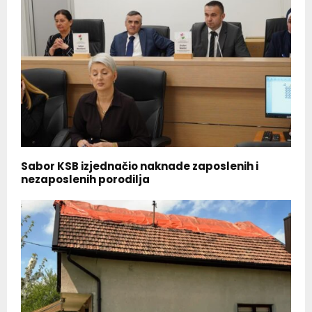
Sabor KSB izjednačio naknade zaposlenih i
nezaposlenih porodilja