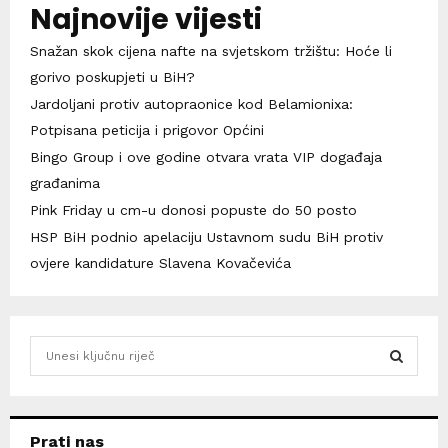
Najnovije vijesti
Snažan skok cijena nafte na svjetskom tržištu: Hoće li
gorivo poskupjeti u BiH?
Jardoljani protiv autopraonice kod Belamionixa:
Potpisana peticija i prigovor Općini
Bingo Group i ove godine otvara vrata VIP događaja
građanima
Pink Friday u cm-u donosi popuste do 50 posto
HSP BiH podnio apelaciju Ustavnom sudu BiH protiv
ovjere kandidature Slavena Kovačevića
S
e
a
S
r
c
E
Prati nas