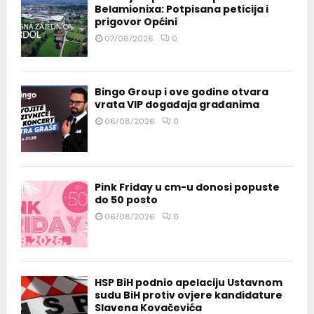
Belamionixa: Potpisana peticija i
prigovor Općini
07/08/2026
0
Bingo Group i ove godine otvara
vrata VIP događaja građanima
06/08/2026
0
Pink Friday u cm-u donosi popuste
do 50 posto
06/08/2026
0
HSP BiH podnio apelaciju Ustavnom
sudu BiH protiv ovjere kandidature
Slavena Kovačevića