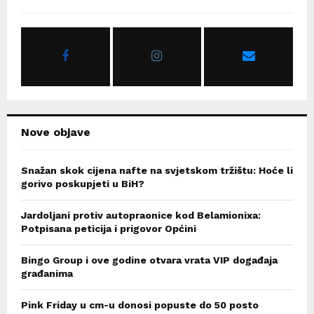
h
f
A
o
r
R
:
C
H
Nove objave
Snažan skok cijena nafte na svjetskom tržištu: Hoće li
gorivo poskupjeti u BiH?
Jardoljani protiv autopraonice kod Belamionixa:
Potpisana peticija i prigovor Općini
Bingo Group i ove godine otvara vrata VIP događaja
građanima
Pink Friday u cm-u donosi popuste do 50 posto