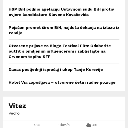
HSP BiH podnio apelaciju Ustavnom sudu BiH protiv
ovjere kandidature Slavena Kovačevića
Pojačan promet širom BiH, najduža čekanja na izlazu iz
zemlje
Otvorene prijave za Bingo Festival Fits: Odaberite
outfit s omiljenim influencerom i zablistajte na
Crvenom tepihu SFF
Danas posljednji ispraćaj i ukop Tanje Kurevije
Hotel Via zapošljava – otvorene četiri radne pozicije
Vitez
Vedro
43%
1.1km/h
4%