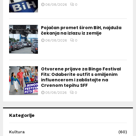
06/08/2026
0
Pojačan promet širom BiH, najduža
čekanja na izlazu iz zemlje
06/08/2026
0
Otvorene prijave za Bingo Festival
Fits: Odaberite outfit s omiljenim
influencerom i zablistajte na
Crvenom tepihu SFF
05/08/2026
0
Kategorije
Kultura
(60)