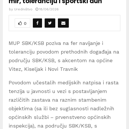
mir, toleranciju i sportski duh
by
Uredništvo
18/06/2026
0
MUP SBK/KSB poziva na fer navijanje i
toleranciju povodom prethodnih događaja na
području SBK/KSB, s akcentom na općine
Vitez, Kiseljak i Novi Travnik
Povodom učestalih medijskih natpisa i rasta
tenzija u javnosti u vezi s postavljanjem
različitih zastava na raznim stambenim
objektima (sa ili bez suglasnosti nadležnih
općinskih službi – prvenstveno općinskih
inspekcija), na području SBK/KSB, s