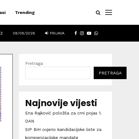
asi
Trending
FACEBOOK
INSTAGRAM
YOUTUBE
WHATSAPP
EZ
08/08/2026
PRIJAVA
Pretraga
PRETRAGA
Najnovije vijesti
Ena Rajković položila za crni pojas 1.
DAN
SIP BiH ovjerio kandidacijske liste za
kompenzacijske mandate