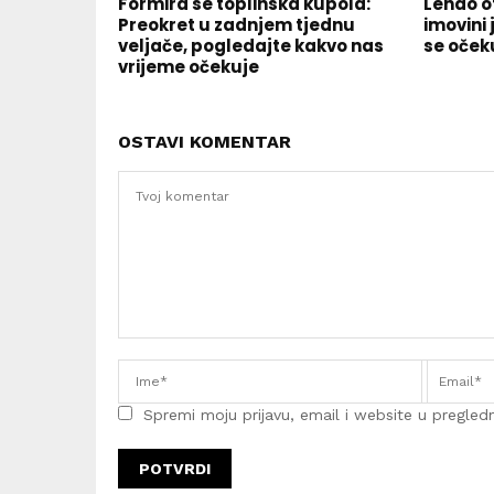
Formira se toplinska kupola:
Lendo o
Preokret u zadnjem tjednu
imovini 
veljače, pogledajte kakvo nas
se oček
vrijeme očekuje
OSTAVI KOMENTAR
Spremi moju prijavu, email i website u pregledni