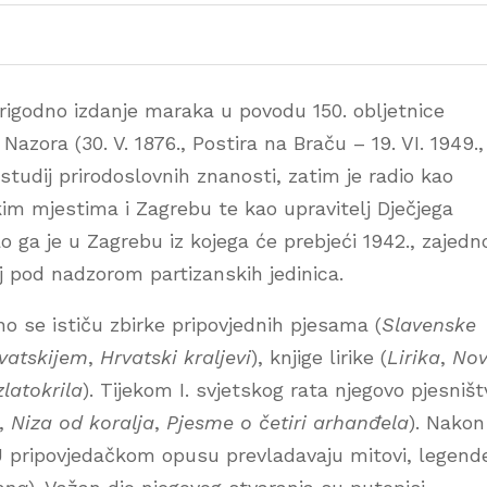
rigodno izdanje maraka u povodu 150. obljetnice
azora (30. V. 1876., Postira na Braču – 19. VI. 1949.,
studij prirodoslovnih znanosti, zatim je radio kao
kim mjestima i Zagrebu te kao upravitelj Dječjega
ao ga je u Zagrebu iz kojega će prebjeći 1942., zajedn
 pod nadzorom partizanskih jedinica.
no se ističu zbirke pripovjednih pjesama (
Slavenske
rvatskijem
,
Hrvatski kraljevi
), knjige lirike (
Lirika
,
No
zlatokrila
). Tijekom I. svjetskog rata njegovo pjesništ
,
Niza od koralja
,
Pjesme o četiri arhanđela
). Nakon
 U pripovjedačkom opusu prevladavaju mitovi, legende