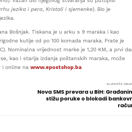
ena
). Važan dio njegovog stvaranja su putopisi
rhu jezika i pera
,
Kristali i sjemenke
). Bio je
ezika.
ana Bošnjak. Tiskana je u arku s 9 maraka i kao
prigodne kutije od po 100 komada maraka. Prate je
C). Nominalna vrijednost marke je 1,20 KM, a prvi da
e se, kao i starija izdanja poštanskih maraka, može
 i online na
www.epostshop.ba
SLJEDEĆA OBJA
Nova SMS prevara u BiH: Građan
stižu poruke o blokadi bankov
raču