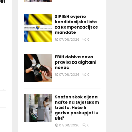
BiH
SIP BiH ovjerio
kandidacijske liste
za kompenzacijske
mandate
07/08/2026
0
FBiH dobiva nova
pravila za digitalni
novac
07/08/2026
0
Snažan skok cijena
nafte na svjetskom
tržištu: Hoće li
gorivo poskupjeti u
BiH?
07/08/2026
0