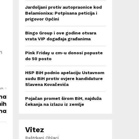
Jardoljani protiv autopraonice kod
Belamionixa: Potpisana peticija i
prigovor Općini
Bingo Group i ove godine otvara
vrata VIP događaja građanima
n
Pink Friday u cm-u donosi popuste
do 50 posto
HSP BiH podnio apelaciju Ustavnom
sudu BiH protiv ovjere kandidature
Slavena Kovačevića
VA
ima
Pojačan promet širom BiH, najduža
nih
čekanja na izlazu iz zemlje
na
Vitez
Raštrkani Oblaci