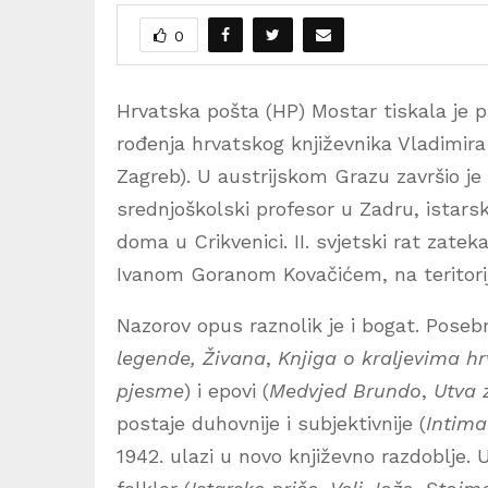
0
Hrvatska pošta (HP) Mostar tiskala je p
rođenja hrvatskog književnika Vladimira N
Zagreb). U austrijskom Grazu završio je 
srednjoškolski profesor u Zadru, istars
doma u Crikvenici. II. svjetski rat zatek
Ivanom Goranom Kovačićem, na teritorij
Nazorov opus raznolik je i bogat. Poseb
legende,
Živana
,
Knjiga o kraljevima h
pjesme
) i epovi (
Medvjed Brundo
,
Utva 
postaje duhovnije i subjektivnije (
Intima
1942. ulazi u novo književno razdoblje.