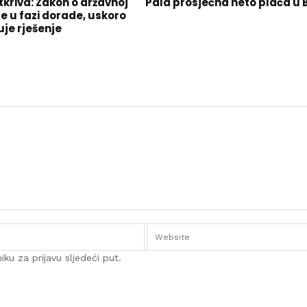
tkriva: Zakon o državnoj
Pala prosječna neto plaća u 
je u fazi dorade, uskoro
uje rješenje
ku za prijavu sljedeći put.