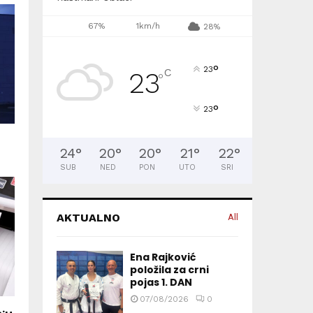
67%
1km/h
28%
°
23
C
23
°
°
23
24
°
20
°
20
°
21
°
22
°
SUB
NED
PON
UTO
SRI
AKTUALNO
All
Ena Rajković
položila za crni
pojas 1. DAN
07/08/2026
0