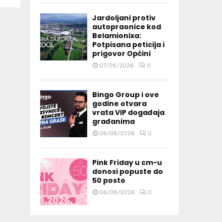
Jardoljani protiv
autopraonice kod
Belamionixa:
Potpisana peticija i
prigovor Općini
07/08/2026
0
Bingo Group i ove
godine otvara
vrata VIP događaja
građanima
06/08/2026
0
Pink Friday u cm-u
donosi popuste do
50 posto
06/08/2026
0