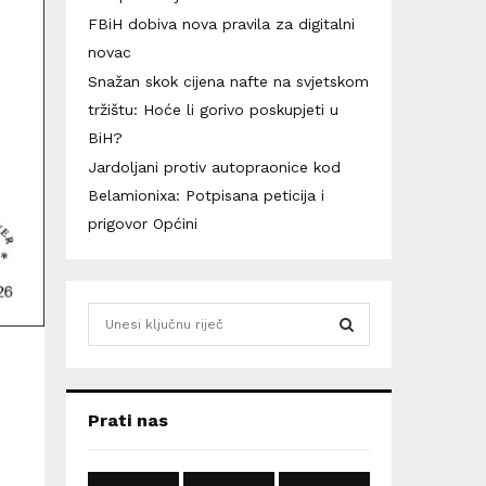
FBiH dobiva nova pravila za digitalni
novac
Snažan skok cijena nafte na svjetskom
tržištu: Hoće li gorivo poskupjeti u
BiH?
Jardoljani protiv autopraonice kod
Belamionixa: Potpisana peticija i
prigovor Općini
S
e
a
S
r
c
E
Prati nas
h
f
A
o