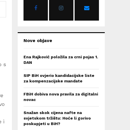
r
R
:
C
H
Nove objave
Ena Rajković položila za crni pojas 1.
DAN
o s
SIP BiH ovjerio kandidacijske liste
za kompenzacijske mandate
FBiH dobiva nova pravila za digitalni
ve
novac
vo
Snažan skok cijena nafte na
svjetskom tržištu: Hoće li gorivo
 i
poskupjeti u BiH?