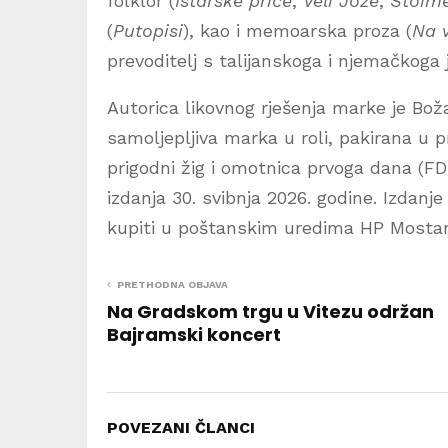
folklor (
Istarske priče
,
Veli Jože
,
Stoim
(
Putopisi
), kao i memoarska proza (
Na v
prevoditelj s talijanskoga i njemačkoga j
Autorica likovnog rješenja marke je Bož
samoljepljiva marka u roli, pakirana u 
prigodni žig i omotnica prvoga dana (FD
izdanja 30. svibnja 2026. godine. Izdanj
kupiti u poštanskim uredima HP Mostar
PRETHODNA OBJAVA
Na Gradskom trgu u Vitezu održan
Bajramski koncert
POVEZANI ČLANCI