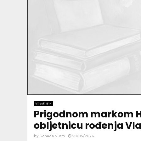
Vijesti BiH
Prigodnom markom HP 
obljetnicu rođenja Vl
by
Senada Vurm
29/05/2026